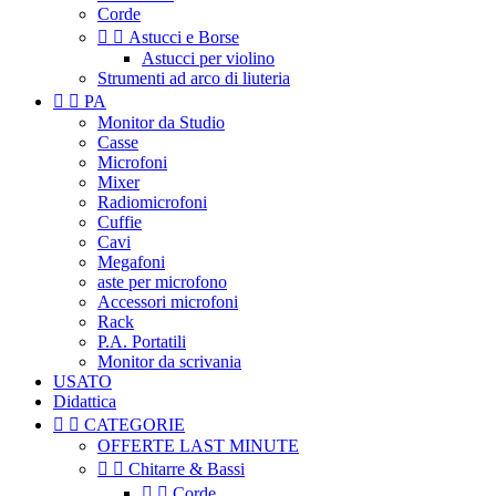
Corde


Astucci e Borse
Astucci per violino
Strumenti ad arco di liuteria


PA
Monitor da Studio
Casse
Microfoni
Mixer
Radiomicrofoni
Cuffie
Cavi
Megafoni
aste per microfono
Accessori microfoni
Rack
P.A. Portatili
Monitor da scrivania
USATO
Didattica


CATEGORIE
OFFERTE LAST MINUTE


Chitarre & Bassi


Corde