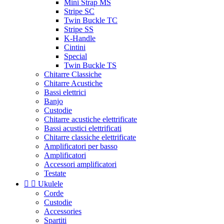
Mini Strap MS
Stripe SC
Twin Buckle TC
Stripe SS
K-Handle
Cintini
Special
Twin Buckle TS
Chitarre Classiche
Chitarre Acustiche
Bassi elettrici
Banjo
Custodie
Chitarre acustiche elettrificate
Bassi acustici elettrificati
Chitarre classiche elettrificate
Amplificatori per basso
Amplificatori
Accessori amplificatori
Testate


Ukulele
Corde
Custodie
Accessories
Spartiti