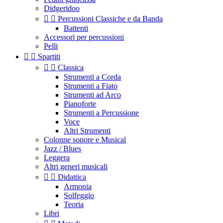
Didgeridoo


Percussioni Classiche e da Banda
Battenti
Accessori per percussioni
Pelli


Spartiti


Classica
Strumenti a Corda
Strumenti a Fiato
Strumenti ad Arco
Pianoforte
Strumenti a Percussione
Voce
Altri Strumenti
Colonne sonore e Musical
Jazz / Blues
Leggera
Altri generi musicali


Didattica
Armonia
Solfeggio
Teoria
Libri