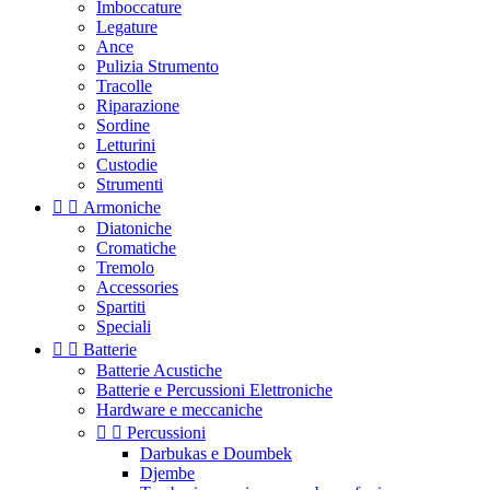
Imboccature
Legature
Ance
Pulizia Strumento
Tracolle
Riparazione
Sordine
Letturini
Custodie
Strumenti


Armoniche
Diatoniche
Cromatiche
Tremolo
Accessories
Spartiti
Speciali


Batterie
Batterie Acustiche
Batterie e Percussioni Elettroniche
Hardware e meccaniche


Percussioni
Darbukas e Doumbek
Djembe