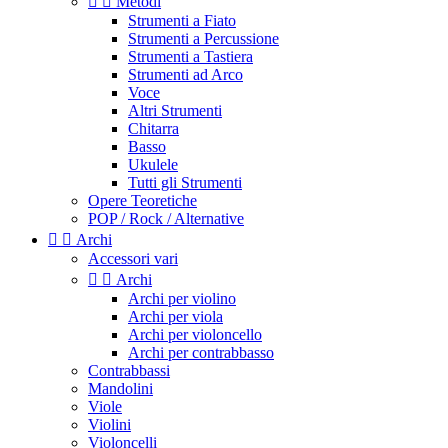


Metodi
Strumenti a Fiato
Strumenti a Percussione
Strumenti a Tastiera
Strumenti ad Arco
Voce
Altri Strumenti
Chitarra
Basso
Ukulele
Tutti gli Strumenti
Opere Teoretiche
POP / Rock / Alternative


Archi
Accessori vari


Archi
Archi per violino
Archi per viola
Archi per violoncello
Archi per contrabbasso
Contrabbassi
Mandolini
Viole
Violini
Violoncelli