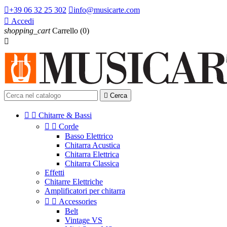

+39 06 32 25 302

info@musicarte.com

Accedi
shopping_cart
Carrello
(0)


Cerca


Chitarre & Bassi


Corde
Basso Elettrico
Chitarra Acustica
Chitarra Elettrica
Chitarra Classica
Effetti
Chitarre Elettriche
Amplificatori per chitarra


Accessories
Belt
Vintage VS