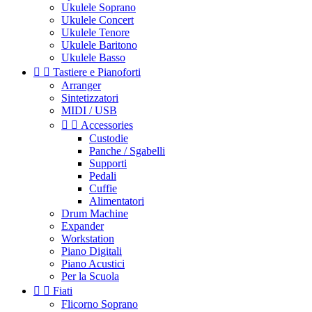
Ukulele Soprano
Ukulele Concert
Ukulele Tenore
Ukulele Baritono
Ukulele Basso


Tastiere e Pianoforti
Arranger
Sintetizzatori
MIDI / USB


Accessories
Custodie
Panche / Sgabelli
Supporti
Pedali
Cuffie
Alimentatori
Drum Machine
Expander
Workstation
Piano Digitali
Piano Acustici
Per la Scuola


Fiati
Flicorno Soprano