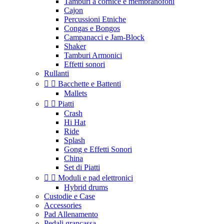
Tamburi a cornice e membranofoni
Cajon
Percussioni Etniche
Congas e Bongos
Campanacci e Jam-Block
Shaker
Tamburi Armonici
Effetti sonori
Rullanti


Bacchette e Battenti
Mallets


Piatti
Crash
Hi Hat
Ride
Splash
Gong e Effetti Sonori
China
Set di Piatti


Moduli e pad elettronici
Hybrid drums
Custodie e Case
Accessories
Pad Allenamento
Pedali grancassa