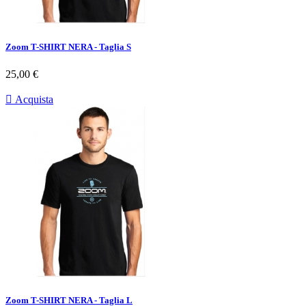
Zoom T-SHIRT NERA - Taglia S
Prezzo
25,00 €

Acquista
Zoom T-SHIRT NERA - Taglia L