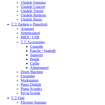
Ukulele Soprano
Ukulele Concert
Ukulele Tenore
Ukulele Baritono
Ukulele Basso


Tastiere e Pianoforti
Arranger
Sintetizzatori
MIDI / USB


Accessories
Custodie
Panche / Sgabelli
Supporti
Pedali
Cuffie
Alimentatori
Drum Machine
Expander
Workstation
Piano Digitali
Piano Acustici
Per la Scuola


Fiati
Flicorno Soprano