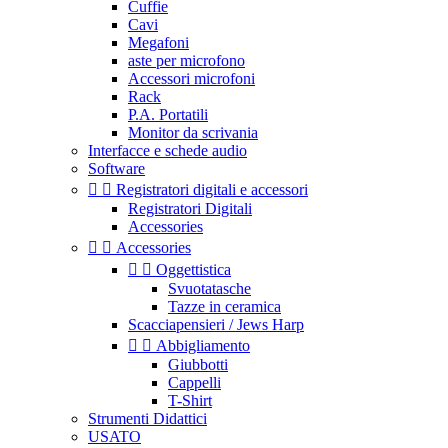
Cuffie
Cavi
Megafoni
aste per microfono
Accessori microfoni
Rack
P.A. Portatili
Monitor da scrivania
Interfacce e schede audio
Software


Registratori digitali e accessori
Registratori Digitali
Accessories


Accessories


Oggettistica
Svuotatasche
Tazze in ceramica
Scacciapensieri / Jews Harp


Abbigliamento
Giubbotti
Cappelli
T-Shirt
Strumenti Didattici
USATO