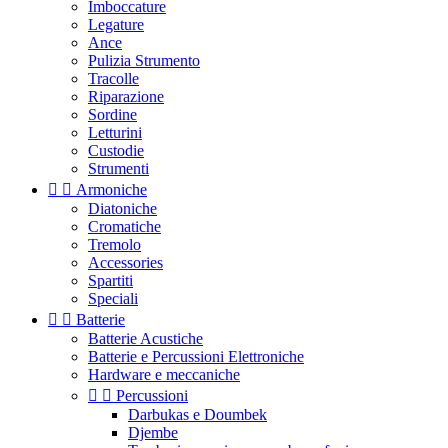
Imboccature
Legature
Ance
Pulizia Strumento
Tracolle
Riparazione
Sordine
Letturini
Custodie
Strumenti


Armoniche
Diatoniche
Cromatiche
Tremolo
Accessories
Spartiti
Speciali


Batterie
Batterie Acustiche
Batterie e Percussioni Elettroniche
Hardware e meccaniche


Percussioni
Darbukas e Doumbek
Djembe