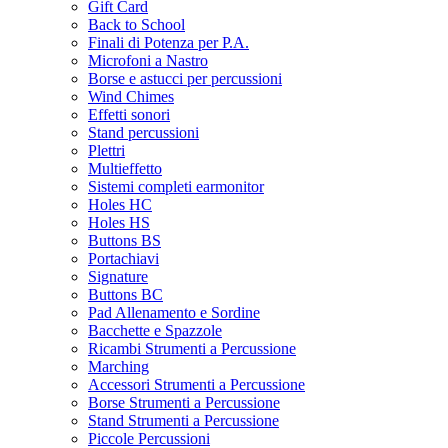
Gift Card
Back to School
Finali di Potenza per P.A.
Microfoni a Nastro
Borse e astucci per percussioni
Wind Chimes
Effetti sonori
Stand percussioni
Plettri
Multieffetto
Sistemi completi earmonitor
Holes HC
Holes HS
Buttons BS
Portachiavi
Signature
Buttons BC
Pad Allenamento e Sordine
Bacchette e Spazzole
Ricambi Strumenti a Percussione
Marching
Accessori Strumenti a Percussione
Borse Strumenti a Percussione
Stand Strumenti a Percussione
Piccole Percussioni