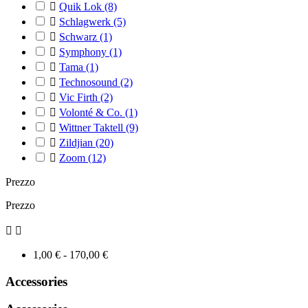

Quik Lok
(8)

Schlagwerk
(5)

Schwarz
(1)

Symphony
(1)

Tama
(1)

Technosound
(2)

Vic Firth
(2)

Volonté & Co.
(1)

Wittner Taktell
(9)

Zildjian
(20)

Zoom
(12)
Prezzo
Prezzo


1,00 € - 170,00 €
Accessories