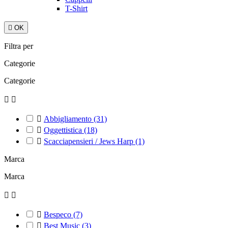
T-Shirt

OK
Filtra per
Categorie
Categorie



Abbigliamento
(31)

Oggettistica
(18)

Scacciapensieri / Jews Harp
(1)
Marca
Marca



Bespeco
(7)

Best Music
(3)