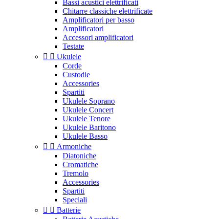
Bassi acustici elettrificati
Chitarre classiche elettrificate
Amplificatori per basso
Amplificatori
Accessori amplificatori
Testate


Ukulele
Corde
Custodie
Accessories
Spartiti
Ukulele Soprano
Ukulele Concert
Ukulele Tenore
Ukulele Baritono
Ukulele Basso


Armoniche
Diatoniche
Cromatiche
Tremolo
Accessories
Spartiti
Speciali


Batterie