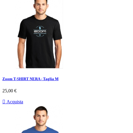
Zoom T-SHIRT NERA - Taglia M
Prezzo
25,00 €

Acquista