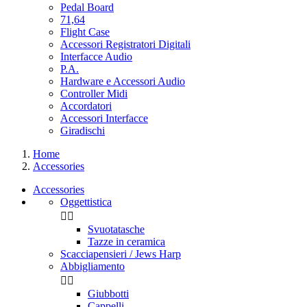
Pedal Board
71,64
Flight Case
Accessori Registratori Digitali
Interfacce Audio
P.A.
Hardware e Accessori Audio
Controller Midi
Accordatori
Accessori Interfacce
Giradischi
Home
Accessories
Accessories
Oggettistica


Svuotatasche
Tazze in ceramica
Scacciapensieri / Jews Harp
Abbigliamento


Giubbotti
Cappelli