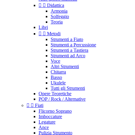


Didattica
Armonia
Solfeggio
Teoria
Libri


Metodi
Strumenti a Fiato
Strumenti a Percussione
Strumenti a Tastiera
Strumenti ad Arco
Voce
Altri Strumenti
Chitarra
Basso
Ukulele
Tutti gli Strumenti
Opere Teoretiche
POP / Rock / Alternative


Fiati
Flicorno Soprano
Imboccature
Legature
Ance
Pulizia Strumento