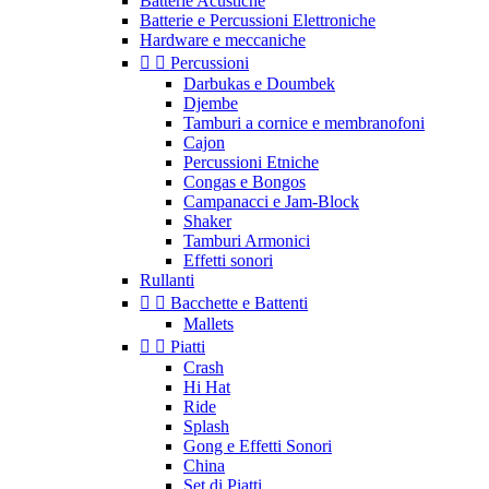
Batterie Acustiche
Batterie e Percussioni Elettroniche
Hardware e meccaniche


Percussioni
Darbukas e Doumbek
Djembe
Tamburi a cornice e membranofoni
Cajon
Percussioni Etniche
Congas e Bongos
Campanacci e Jam-Block
Shaker
Tamburi Armonici
Effetti sonori
Rullanti


Bacchette e Battenti
Mallets


Piatti
Crash
Hi Hat
Ride
Splash
Gong e Effetti Sonori
China
Set di Piatti