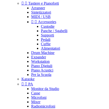


Tastiere e Pianoforti
Arranger
Sintetizzatori
MIDI / USB


Accessories
Custodie
Panche / Sgabelli
Supporti
Pedali
Cuffie
Alimentatori
Drum Machine
Expander
Workstation
Piano Digitali
Piano Acustici
Per la Scuola
Karaoke


PA
Monitor da Studio
Casse
Microfoni
Mixer
Radiomicrofoni