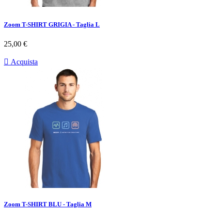
Zoom T-SHIRT GRIGIA - Taglia L
Prezzo
25,00 €

Acquista
Zoom T-SHIRT BLU - Taglia M