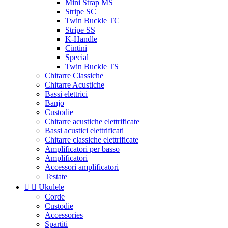
Mini Strap MS
Stripe SC
Twin Buckle TC
Stripe SS
K-Handle
Cintini
Special
Twin Buckle TS
Chitarre Classiche
Chitarre Acustiche
Bassi elettrici
Banjo
Custodie
Chitarre acustiche elettrificate
Bassi acustici elettrificati
Chitarre classiche elettrificate
Amplificatori per basso
Amplificatori
Accessori amplificatori
Testate


Ukulele
Corde
Custodie
Accessories
Spartiti