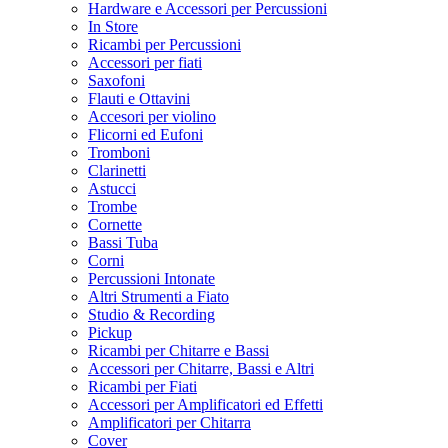
Hardware e Accessori per Percussioni
In Store
Ricambi per Percussioni
Accessori per fiati
Saxofoni
Flauti e Ottavini
Accesori per violino
Flicorni ed Eufoni
Tromboni
Clarinetti
Astucci
Trombe
Cornette
Bassi Tuba
Corni
Percussioni Intonate
Altri Strumenti a Fiato
Studio & Recording
Pickup
Ricambi per Chitarre e Bassi
Accessori per Chitarre, Bassi e Altri
Ricambi per Fiati
Accessori per Amplificatori ed Effetti
Amplificatori per Chitarra
Cover