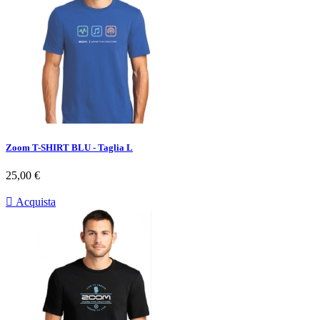
Zoom T-SHIRT BLU - Taglia L
Prezzo
25,00 €

Acquista