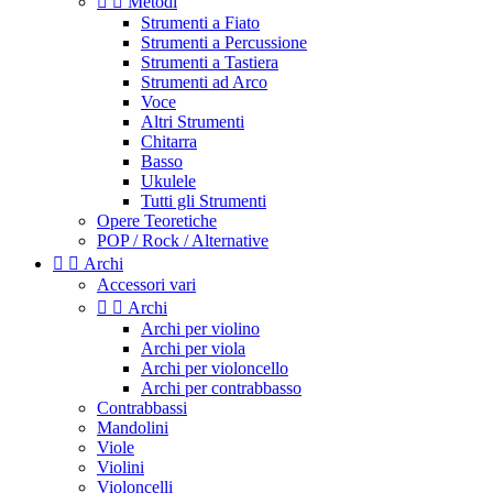


Metodi
Strumenti a Fiato
Strumenti a Percussione
Strumenti a Tastiera
Strumenti ad Arco
Voce
Altri Strumenti
Chitarra
Basso
Ukulele
Tutti gli Strumenti
Opere Teoretiche
POP / Rock / Alternative


Archi
Accessori vari


Archi
Archi per violino
Archi per viola
Archi per violoncello
Archi per contrabbasso
Contrabbassi
Mandolini
Viole
Violini
Violoncelli