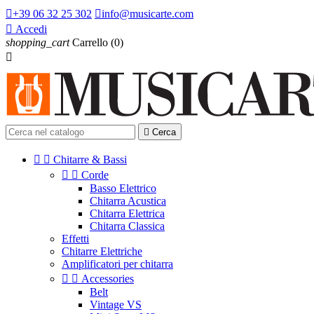

+39 06 32 25 302

info@musicarte.com

Accedi
shopping_cart
Carrello
(0)


Cerca


Chitarre & Bassi


Corde
Basso Elettrico
Chitarra Acustica
Chitarra Elettrica
Chitarra Classica
Effetti
Chitarre Elettriche
Amplificatori per chitarra


Accessories
Belt
Vintage VS