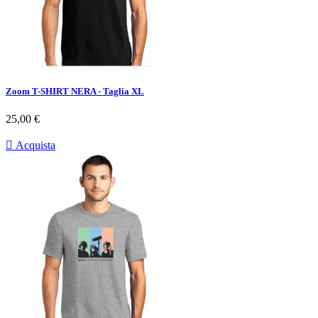
Zoom T-SHIRT NERA - Taglia XL
Prezzo
25,00 €

Acquista