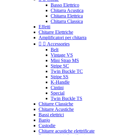
Basso Elettrico
Chitarra Acustica
Chitarra Elettrica
Chitarra Classica
Effetti
Chitarre Elettriche
Amplificatori per chitarra


Accessories
Belt
Vintage VS
Mini Strap MS
Stripe SC
Twin Buckle TC
Stripe SS
K-Handle
Cintini
Special
Twin Buckle TS
Chitarre Classiche
Chitarre Acustiche
Bassi elettrici
Banjo
Custodie
Chitarre acustiche elettrificate