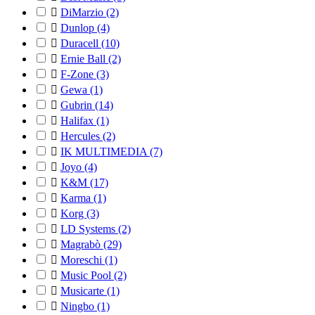

DiMarzio
(2)

Dunlop
(4)

Duracell
(10)

Ernie Ball
(2)

F-Zone
(3)

Gewa
(1)

Gubrin
(14)

Halifax
(1)

Hercules
(2)

IK MULTIMEDIA
(7)

Joyo
(4)

K&M
(17)

Karma
(1)

Korg
(3)

LD Systems
(2)

Magrabò
(29)

Moreschi
(1)

Music Pool
(2)

Musicarte
(1)

Ningbo
(1)