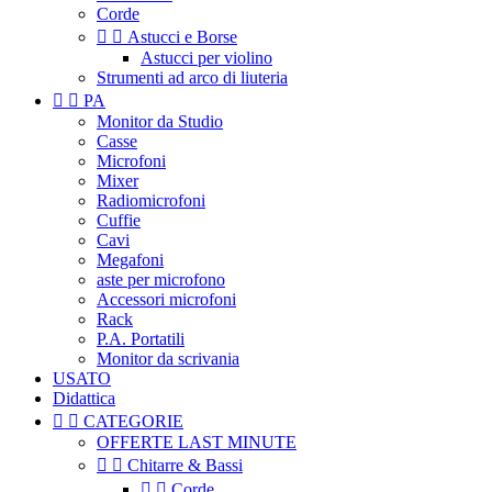
Corde


Astucci e Borse
Astucci per violino
Strumenti ad arco di liuteria


PA
Monitor da Studio
Casse
Microfoni
Mixer
Radiomicrofoni
Cuffie
Cavi
Megafoni
aste per microfono
Accessori microfoni
Rack
P.A. Portatili
Monitor da scrivania
USATO
Didattica


CATEGORIE
OFFERTE LAST MINUTE


Chitarre & Bassi


Corde