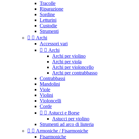
Tracolle
Riparazione
Sordine
Letturini
Custodie
Strumenti


Archi
Accessori vari


Archi
Archi per violino
Archi per viola
Archi per violoncello
Archi per contrabbasso
Contrabbassi
Mandolini
Viole
Violini
Violoncelli
Corde


Astucci e Borse
Astucci per violino
Strumenti ad arco di liuteria


Armoniche / Fisarmoniche
Fisarmoniche