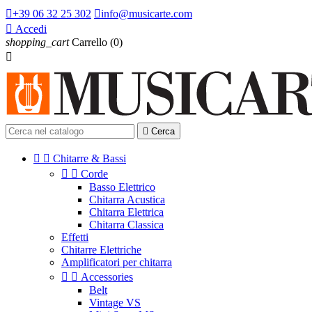

+39 06 32 25 302

info@musicarte.com

Accedi
shopping_cart
Carrello
(0)


Cerca


Chitarre & Bassi


Corde
Basso Elettrico
Chitarra Acustica
Chitarra Elettrica
Chitarra Classica
Effetti
Chitarre Elettriche
Amplificatori per chitarra


Accessories
Belt
Vintage VS