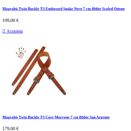
Magrabò Twin Buckle TS Embossed Snake Nero 7 cm fibbie Scaled Ottone
Prezzo
199,00 €

Acquista
Magrabò Twin Buckle TS Core Marrone 7 cm fibbie Sun Argento
Prezzo
179,00 €