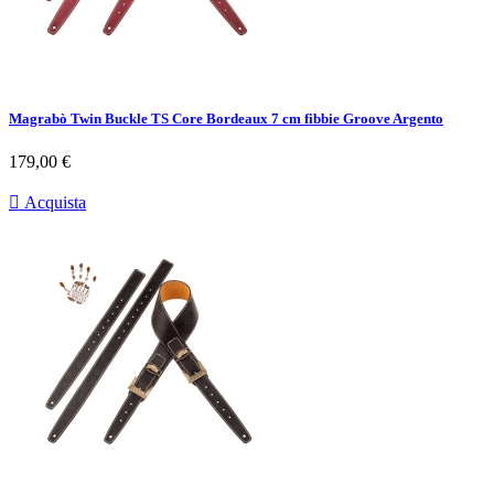
Magrabò Twin Buckle TS Core Bordeaux 7 cm fibbie Groove Argento
Prezzo
179,00 €

Acquista