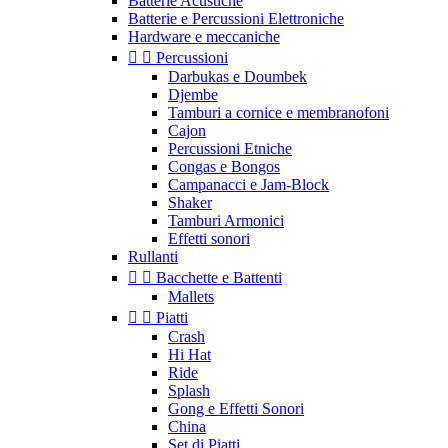
Batterie Acustiche
Batterie e Percussioni Elettroniche
Hardware e meccaniche


Percussioni
Darbukas e Doumbek
Djembe
Tamburi a cornice e membranofoni
Cajon
Percussioni Etniche
Congas e Bongos
Campanacci e Jam-Block
Shaker
Tamburi Armonici
Effetti sonori
Rullanti


Bacchette e Battenti
Mallets


Piatti
Crash
Hi Hat
Ride
Splash
Gong e Effetti Sonori
China
Set di Piatti