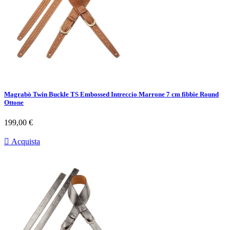
Magrabò Twin Buckle TS Embossed Intreccio Marrone 7 cm fibbie Round
Ottone
Prezzo
199,00 €

Acquista