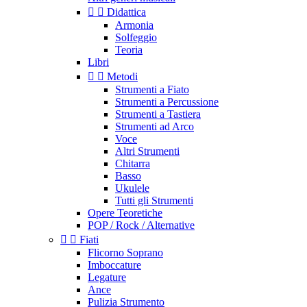


Didattica
Armonia
Solfeggio
Teoria
Libri


Metodi
Strumenti a Fiato
Strumenti a Percussione
Strumenti a Tastiera
Strumenti ad Arco
Voce
Altri Strumenti
Chitarra
Basso
Ukulele
Tutti gli Strumenti
Opere Teoretiche
POP / Rock / Alternative


Fiati
Flicorno Soprano
Imboccature
Legature
Ance
Pulizia Strumento