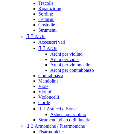
Tracolle
Riparazione
Sordine
Letturini
Custodie
Strumenti


Archi
Accessori vari


Archi
Archi per violino
Archi per viola
Archi per violoncello
Archi per contrabbasso
Contrabbassi
Mandolini
Viole
Violini
Violoncelli
Corde


Astucci e Borse
Astucci per violino
Strumenti ad arco di liuteria


Armoniche / Fisarmoniche
Fisarmoniche