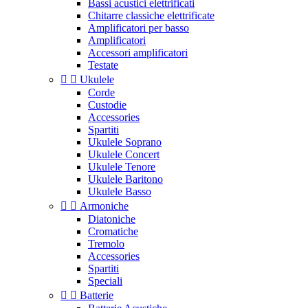
Bassi acustici elettrificati
Chitarre classiche elettrificate
Amplificatori per basso
Amplificatori
Accessori amplificatori
Testate


Ukulele
Corde
Custodie
Accessories
Spartiti
Ukulele Soprano
Ukulele Concert
Ukulele Tenore
Ukulele Baritono
Ukulele Basso


Armoniche
Diatoniche
Cromatiche
Tremolo
Accessories
Spartiti
Speciali


Batterie