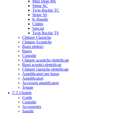
Mini Strap MS
Stripe SC
Twin Buckle TC
Stripe SS
K-Handle
Cintini
Special
Twin Buckle TS
Chitarre Classiche
Chitarre Acustiche
Bassi elettrici
Banjo
Custodie
Chitarre acustiche elettrificate
Bassi acustici elettrificati
Chitarre classiche elettrificate
Amplificatori per basso
Amplificatori
Accessori amplificatori
Testate


Ukulele
Corde
Custodie
Accessories
Spartiti