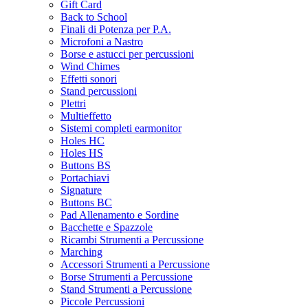
Gift Card
Back to School
Finali di Potenza per P.A.
Microfoni a Nastro
Borse e astucci per percussioni
Wind Chimes
Effetti sonori
Stand percussioni
Plettri
Multieffetto
Sistemi completi earmonitor
Holes HC
Holes HS
Buttons BS
Portachiavi
Signature
Buttons BC
Pad Allenamento e Sordine
Bacchette e Spazzole
Ricambi Strumenti a Percussione
Marching
Accessori Strumenti a Percussione
Borse Strumenti a Percussione
Stand Strumenti a Percussione
Piccole Percussioni