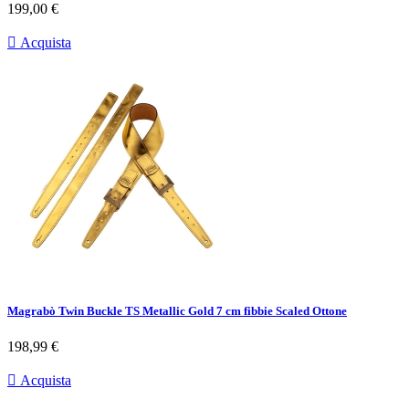
Prezzo
199,00 €

Acquista
Magrabò Twin Buckle TS Metallic Gold 7 cm fibbie Scaled Ottone
Prezzo
198,99 €

Acquista