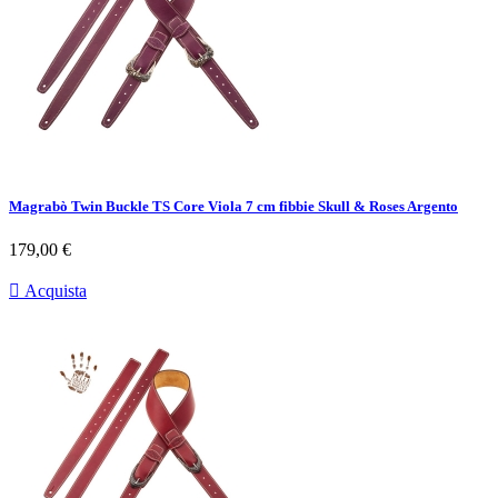
Magrabò Twin Buckle TS Core Viola 7 cm fibbie Skull & Roses Argento
Prezzo
179,00 €

Acquista