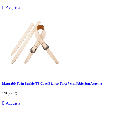

Acquista
Magrabò Twin Buckle TS Core Bianco Tara 7 cm fibbie Sun Argento
Prezzo
179,00 €

Acquista