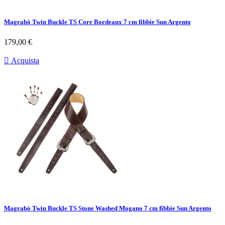
Magrabò Twin Buckle TS Core Bordeaux 7 cm fibbie Sun Argento
Prezzo
179,00 €

Acquista
Magrabò Twin Buckle TS Stone Washed Mogano 7 cm fibbie Sun Argento