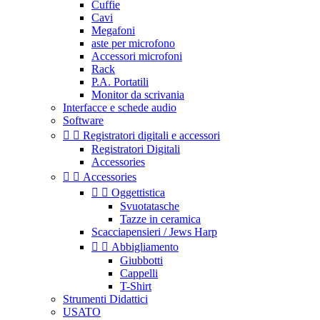
Cuffie
Cavi
Megafoni
aste per microfono
Accessori microfoni
Rack
P.A. Portatili
Monitor da scrivania
Interfacce e schede audio
Software


Registratori digitali e accessori
Registratori Digitali
Accessories


Accessories


Oggettistica
Svuotatasche
Tazze in ceramica
Scacciapensieri / Jews Harp


Abbigliamento
Giubbotti
Cappelli
T-Shirt
Strumenti Didattici
USATO