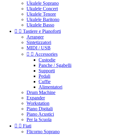
Ukulele Soprano
Ukulele Concert
Ukulele Tenore
Ukulele Baritono
Ukulele Basso


Tastiere e Pianoforti
Arranger
Sintetizzatori
MIDI / USB


Accessories
Custodie
Panche / Sgabelli
Supporti
Pedali
Cuffie
Alimentatori
Drum Machine
Expander
Workstation
Piano Digitali
Piano Acustici
Per la Scuola


Fiati
Flicorno Soprano