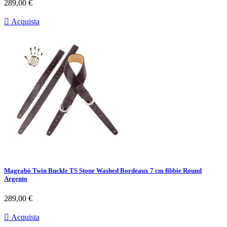
Prezzo
289,00 €

Acquista
Magrabò Twin Buckle TS Stone Washed Bordeaux 7 cm fibbie Round
Argento
Prezzo
289,00 €

Acquista