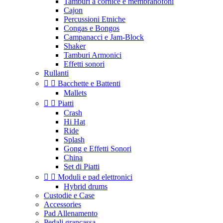
Tamburi a cornice e membranofoni
Cajon
Percussioni Etniche
Congas e Bongos
Campanacci e Jam-Block
Shaker
Tamburi Armonici
Effetti sonori
Rullanti


Bacchette e Battenti
Mallets


Piatti
Crash
Hi Hat
Ride
Splash
Gong e Effetti Sonori
China
Set di Piatti


Moduli e pad elettronici
Hybrid drums
Custodie e Case
Accessories
Pad Allenamento
Pedali grancassa