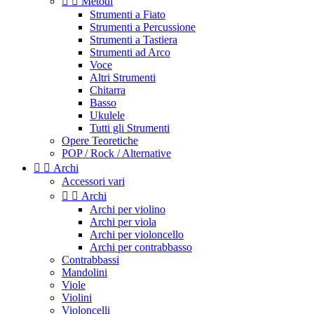


Metodi
Strumenti a Fiato
Strumenti a Percussione
Strumenti a Tastiera
Strumenti ad Arco
Voce
Altri Strumenti
Chitarra
Basso
Ukulele
Tutti gli Strumenti
Opere Teoretiche
POP / Rock / Alternative


Archi
Accessori vari


Archi
Archi per violino
Archi per viola
Archi per violoncello
Archi per contrabbasso
Contrabbassi
Mandolini
Viole
Violini
Violoncelli