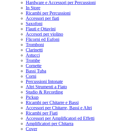
Hardware e Accessori per Percussioni
In Store
Ricambi per Percussioni
Accessori per fiati
Saxofoni
Flauti e Ottavini
Accesori per violino
Flicorni ed Eufoni
Tromboni
Clarinetti
Astucci
Trombe
Cornette
Bassi Tuba
Corni
Percussioni Intonate
Altri Strumenti a Fiato
Studio & Recording
Pickup
Ricambi per Chitarre e Bassi
Accessori per Chitarre, Bassi e Altri
Ricambi per Fiati
Accessori per Amplificatori ed Effetti
Amplificatori per Chitarra
Cover