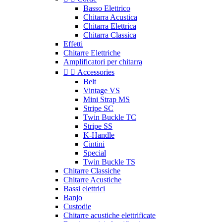
Basso Elettrico
Chitarra Acustica
Chitarra Elettrica
Chitarra Classica
Effetti
Chitarre Elettriche
Amplificatori per chitarra


Accessories
Belt
Vintage VS
Mini Strap MS
Stripe SC
Twin Buckle TC
Stripe SS
K-Handle
Cintini
Special
Twin Buckle TS
Chitarre Classiche
Chitarre Acustiche
Bassi elettrici
Banjo
Custodie
Chitarre acustiche elettrificate