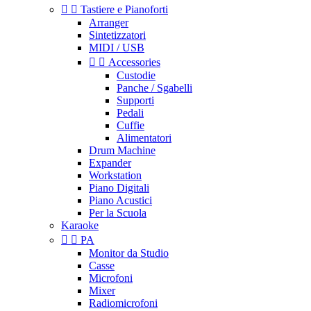


Tastiere e Pianoforti
Arranger
Sintetizzatori
MIDI / USB


Accessories
Custodie
Panche / Sgabelli
Supporti
Pedali
Cuffie
Alimentatori
Drum Machine
Expander
Workstation
Piano Digitali
Piano Acustici
Per la Scuola
Karaoke


PA
Monitor da Studio
Casse
Microfoni
Mixer
Radiomicrofoni