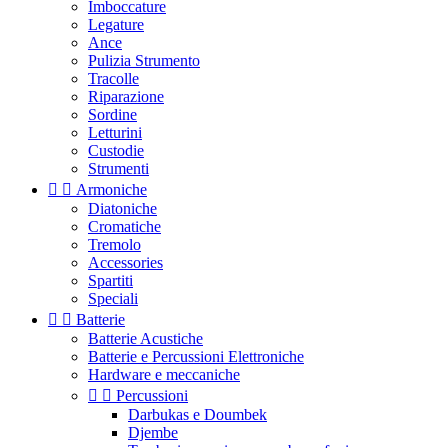
Imboccature
Legature
Ance
Pulizia Strumento
Tracolle
Riparazione
Sordine
Letturini
Custodie
Strumenti


Armoniche
Diatoniche
Cromatiche
Tremolo
Accessories
Spartiti
Speciali


Batterie
Batterie Acustiche
Batterie e Percussioni Elettroniche
Hardware e meccaniche


Percussioni
Darbukas e Doumbek
Djembe