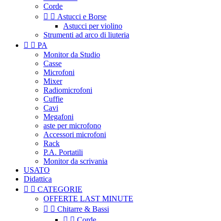
Corde


Astucci e Borse
Astucci per violino
Strumenti ad arco di liuteria


PA
Monitor da Studio
Casse
Microfoni
Mixer
Radiomicrofoni
Cuffie
Cavi
Megafoni
aste per microfono
Accessori microfoni
Rack
P.A. Portatili
Monitor da scrivania
USATO
Didattica


CATEGORIE
OFFERTE LAST MINUTE


Chitarre & Bassi


Corde