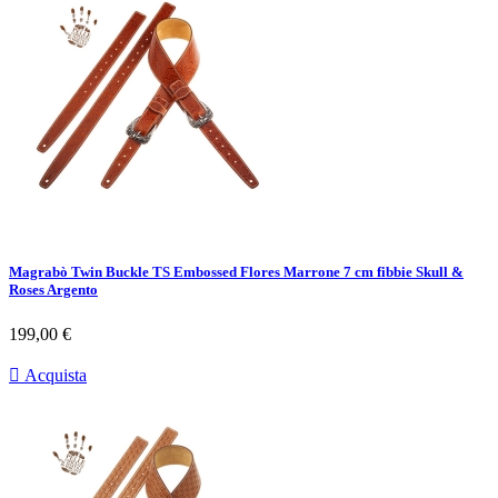
Magrabò Twin Buckle TS Embossed Flores Marrone 7 cm fibbie Skull &
Roses Argento
Prezzo
199,00 €

Acquista