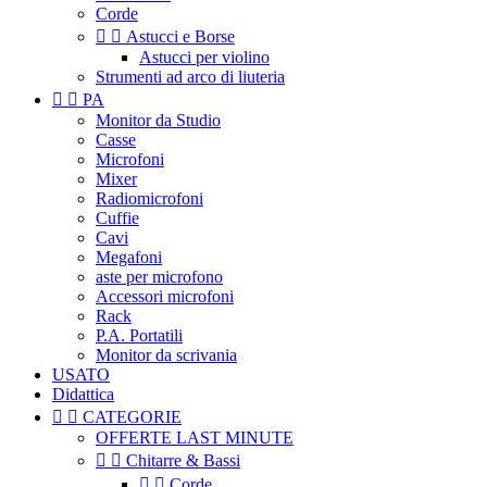
Corde


Astucci e Borse
Astucci per violino
Strumenti ad arco di liuteria


PA
Monitor da Studio
Casse
Microfoni
Mixer
Radiomicrofoni
Cuffie
Cavi
Megafoni
aste per microfono
Accessori microfoni
Rack
P.A. Portatili
Monitor da scrivania
USATO
Didattica


CATEGORIE
OFFERTE LAST MINUTE


Chitarre & Bassi


Corde