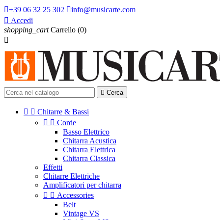

+39 06 32 25 302

info@musicarte.com

Accedi
shopping_cart
Carrello
(0)


Cerca


Chitarre & Bassi


Corde
Basso Elettrico
Chitarra Acustica
Chitarra Elettrica
Chitarra Classica
Effetti
Chitarre Elettriche
Amplificatori per chitarra


Accessories
Belt
Vintage VS