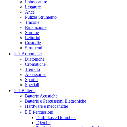
Imboccature
Legature
Ance
Pulizia Strumento
Tracolle
Riparazione
Sordine
Letturini
Custodie
Strumenti


Armoniche
Diatoniche
Cromatiche
Tremolo
Accessories
Spartiti
Speciali


Batterie
Batterie Acustiche
Batterie e Percussioni Elettroniche
Hardware e meccaniche


Percussioni
Darbukas e Doumbek
Djembe