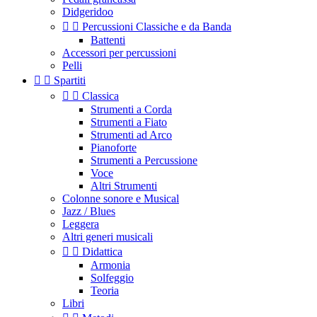
Didgeridoo


Percussioni Classiche e da Banda
Battenti
Accessori per percussioni
Pelli


Spartiti


Classica
Strumenti a Corda
Strumenti a Fiato
Strumenti ad Arco
Pianoforte
Strumenti a Percussione
Voce
Altri Strumenti
Colonne sonore e Musical
Jazz / Blues
Leggera
Altri generi musicali


Didattica
Armonia
Solfeggio
Teoria
Libri