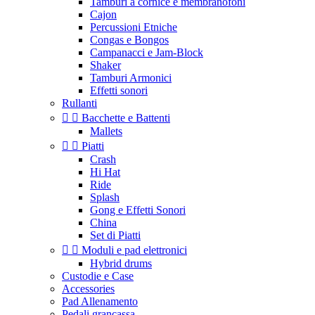
Tamburi a cornice e membranofoni
Cajon
Percussioni Etniche
Congas e Bongos
Campanacci e Jam-Block
Shaker
Tamburi Armonici
Effetti sonori
Rullanti


Bacchette e Battenti
Mallets


Piatti
Crash
Hi Hat
Ride
Splash
Gong e Effetti Sonori
China
Set di Piatti


Moduli e pad elettronici
Hybrid drums
Custodie e Case
Accessories
Pad Allenamento
Pedali grancassa