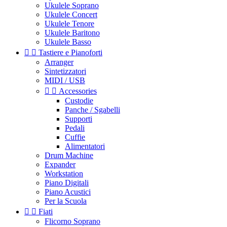
Ukulele Soprano
Ukulele Concert
Ukulele Tenore
Ukulele Baritono
Ukulele Basso


Tastiere e Pianoforti
Arranger
Sintetizzatori
MIDI / USB


Accessories
Custodie
Panche / Sgabelli
Supporti
Pedali
Cuffie
Alimentatori
Drum Machine
Expander
Workstation
Piano Digitali
Piano Acustici
Per la Scuola


Fiati
Flicorno Soprano