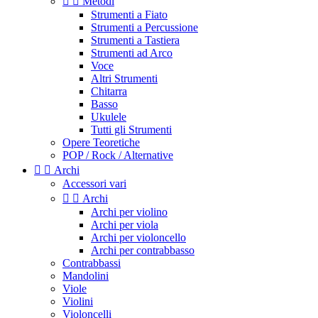


Metodi
Strumenti a Fiato
Strumenti a Percussione
Strumenti a Tastiera
Strumenti ad Arco
Voce
Altri Strumenti
Chitarra
Basso
Ukulele
Tutti gli Strumenti
Opere Teoretiche
POP / Rock / Alternative


Archi
Accessori vari


Archi
Archi per violino
Archi per viola
Archi per violoncello
Archi per contrabbasso
Contrabbassi
Mandolini
Viole
Violini
Violoncelli