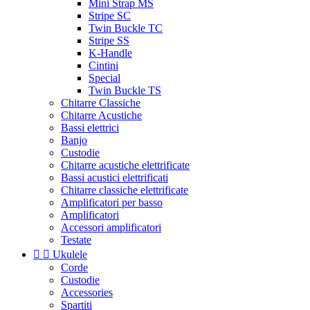
Mini Strap MS
Stripe SC
Twin Buckle TC
Stripe SS
K-Handle
Cintini
Special
Twin Buckle TS
Chitarre Classiche
Chitarre Acustiche
Bassi elettrici
Banjo
Custodie
Chitarre acustiche elettrificate
Bassi acustici elettrificati
Chitarre classiche elettrificate
Amplificatori per basso
Amplificatori
Accessori amplificatori
Testate


Ukulele
Corde
Custodie
Accessories
Spartiti