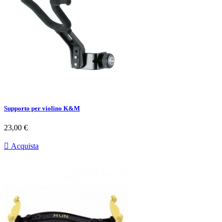
Supporto per violino K&M
Prezzo
23,00 €

Acquista