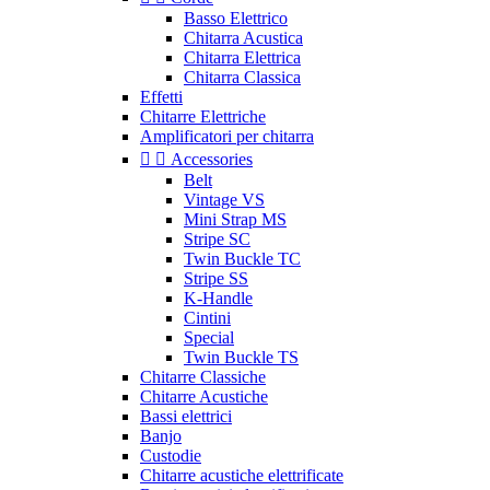
Basso Elettrico
Chitarra Acustica
Chitarra Elettrica
Chitarra Classica
Effetti
Chitarre Elettriche
Amplificatori per chitarra


Accessories
Belt
Vintage VS
Mini Strap MS
Stripe SC
Twin Buckle TC
Stripe SS
K-Handle
Cintini
Special
Twin Buckle TS
Chitarre Classiche
Chitarre Acustiche
Bassi elettrici
Banjo
Custodie
Chitarre acustiche elettrificate