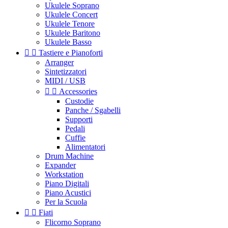
Ukulele Soprano
Ukulele Concert
Ukulele Tenore
Ukulele Baritono
Ukulele Basso


Tastiere e Pianoforti
Arranger
Sintetizzatori
MIDI / USB


Accessories
Custodie
Panche / Sgabelli
Supporti
Pedali
Cuffie
Alimentatori
Drum Machine
Expander
Workstation
Piano Digitali
Piano Acustici
Per la Scuola


Fiati
Flicorno Soprano