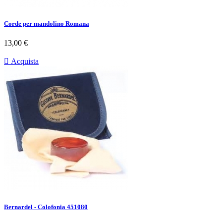
Corde per mandolino Romana
Prezzo
13,00 €

Acquista
Bernardel - Colofonia 451080