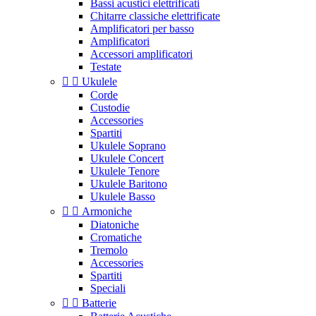
Bassi acustici elettrificati
Chitarre classiche elettrificate
Amplificatori per basso
Amplificatori
Accessori amplificatori
Testate


Ukulele
Corde
Custodie
Accessories
Spartiti
Ukulele Soprano
Ukulele Concert
Ukulele Tenore
Ukulele Baritono
Ukulele Basso


Armoniche
Diatoniche
Cromatiche
Tremolo
Accessories
Spartiti
Speciali


Batterie