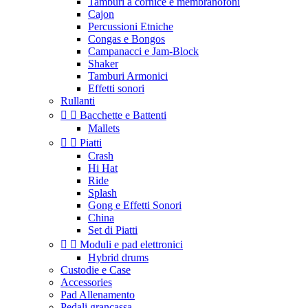
Tamburi a cornice e membranofoni
Cajon
Percussioni Etniche
Congas e Bongos
Campanacci e Jam-Block
Shaker
Tamburi Armonici
Effetti sonori
Rullanti


Bacchette e Battenti
Mallets


Piatti
Crash
Hi Hat
Ride
Splash
Gong e Effetti Sonori
China
Set di Piatti


Moduli e pad elettronici
Hybrid drums
Custodie e Case
Accessories
Pad Allenamento
Pedali grancassa