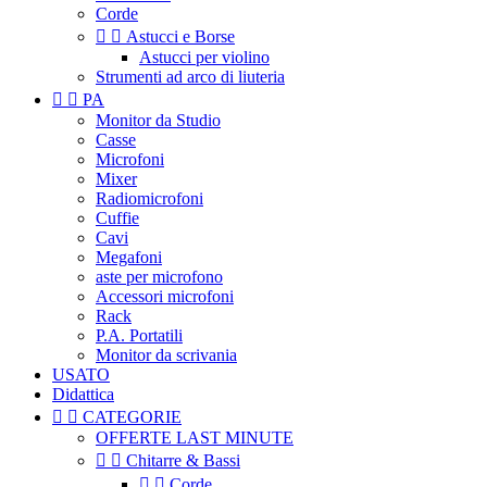
Corde


Astucci e Borse
Astucci per violino
Strumenti ad arco di liuteria


PA
Monitor da Studio
Casse
Microfoni
Mixer
Radiomicrofoni
Cuffie
Cavi
Megafoni
aste per microfono
Accessori microfoni
Rack
P.A. Portatili
Monitor da scrivania
USATO
Didattica


CATEGORIE
OFFERTE LAST MINUTE


Chitarre & Bassi


Corde