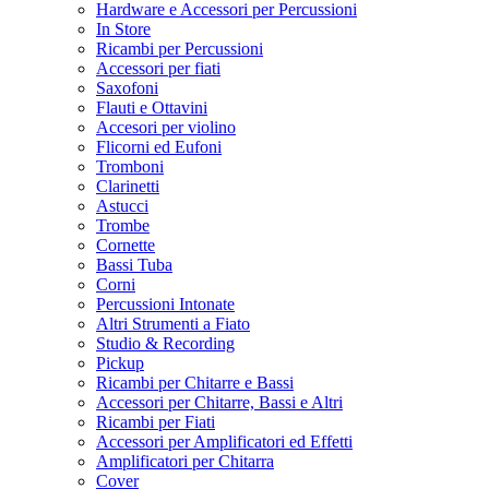
Hardware e Accessori per Percussioni
In Store
Ricambi per Percussioni
Accessori per fiati
Saxofoni
Flauti e Ottavini
Accesori per violino
Flicorni ed Eufoni
Tromboni
Clarinetti
Astucci
Trombe
Cornette
Bassi Tuba
Corni
Percussioni Intonate
Altri Strumenti a Fiato
Studio & Recording
Pickup
Ricambi per Chitarre e Bassi
Accessori per Chitarre, Bassi e Altri
Ricambi per Fiati
Accessori per Amplificatori ed Effetti
Amplificatori per Chitarra
Cover