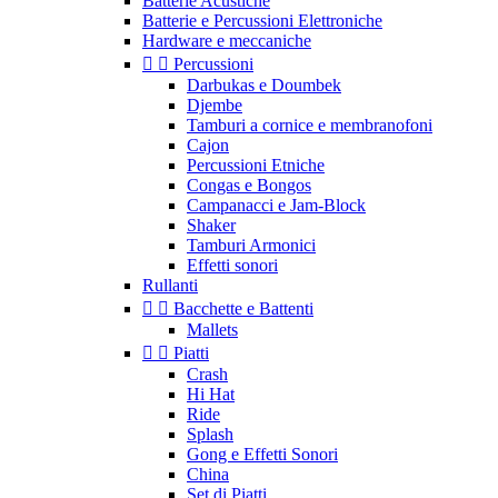
Batterie Acustiche
Batterie e Percussioni Elettroniche
Hardware e meccaniche


Percussioni
Darbukas e Doumbek
Djembe
Tamburi a cornice e membranofoni
Cajon
Percussioni Etniche
Congas e Bongos
Campanacci e Jam-Block
Shaker
Tamburi Armonici
Effetti sonori
Rullanti


Bacchette e Battenti
Mallets


Piatti
Crash
Hi Hat
Ride
Splash
Gong e Effetti Sonori
China
Set di Piatti