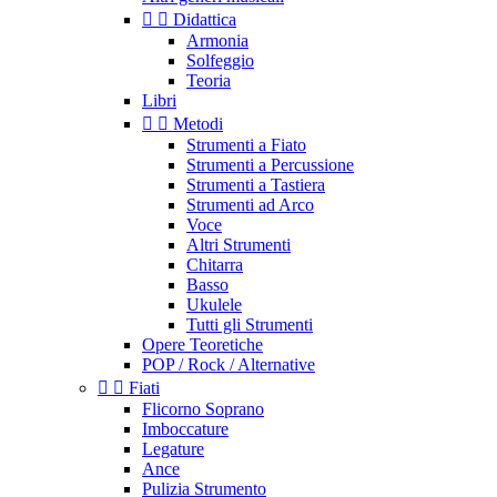


Didattica
Armonia
Solfeggio
Teoria
Libri


Metodi
Strumenti a Fiato
Strumenti a Percussione
Strumenti a Tastiera
Strumenti ad Arco
Voce
Altri Strumenti
Chitarra
Basso
Ukulele
Tutti gli Strumenti
Opere Teoretiche
POP / Rock / Alternative


Fiati
Flicorno Soprano
Imboccature
Legature
Ance
Pulizia Strumento