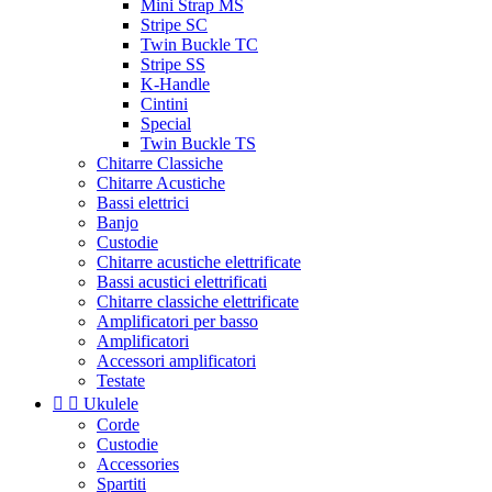
Mini Strap MS
Stripe SC
Twin Buckle TC
Stripe SS
K-Handle
Cintini
Special
Twin Buckle TS
Chitarre Classiche
Chitarre Acustiche
Bassi elettrici
Banjo
Custodie
Chitarre acustiche elettrificate
Bassi acustici elettrificati
Chitarre classiche elettrificate
Amplificatori per basso
Amplificatori
Accessori amplificatori
Testate


Ukulele
Corde
Custodie
Accessories
Spartiti