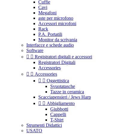
Cuffie
Cavi
Megafoni
aste per microfono
Accessori microfoni
Rack
P.A. Portatili
Monitor da scrivania
Interfacce e schede audio
Software


Registratori digitali e accessori
Registratori Digitali
Accessories


Accessories


Oggettistica
Svuotatasche
Tazze in ceramica
Scacciapensieri / Jews Harp


Abbigliamento
Giubbotti
Cappelli
T-Shirt
Strumenti Didattici
USATO