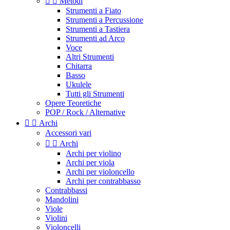


Metodi
Strumenti a Fiato
Strumenti a Percussione
Strumenti a Tastiera
Strumenti ad Arco
Voce
Altri Strumenti
Chitarra
Basso
Ukulele
Tutti gli Strumenti
Opere Teoretiche
POP / Rock / Alternative


Archi
Accessori vari


Archi
Archi per violino
Archi per viola
Archi per violoncello
Archi per contrabbasso
Contrabbassi
Mandolini
Viole
Violini
Violoncelli