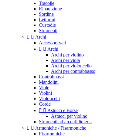
Tracolle
Riparazione
Sordine
Letturini
Custodie
Strumenti


Archi
Accessori vari


Archi
Archi per violino
Archi per viola
Archi per violoncello
Archi per contrabbasso
Contrabbassi
Mandolini
Viole
Violini
Violoncelli
Corde


Astucci e Borse
Astucci per violino
Strumenti ad arco di liuteria


Armoniche / Fisarmoniche
Fisarmoniche