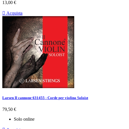
Prezzo
13,00 €

Acquista
Larsen Il cannone 631455 - Corde per violino Soloist
Prezzo
79,50 €
Solo online