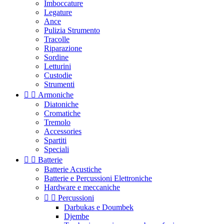
Imboccature
Legature
Ance
Pulizia Strumento
Tracolle
Riparazione
Sordine
Letturini
Custodie
Strumenti


Armoniche
Diatoniche
Cromatiche
Tremolo
Accessories
Spartiti
Speciali


Batterie
Batterie Acustiche
Batterie e Percussioni Elettroniche
Hardware e meccaniche


Percussioni
Darbukas e Doumbek
Djembe