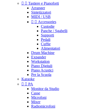


Tastiere e Pianoforti
Arranger
Sintetizzatori
MIDI / USB


Accessories
Custodie
Panche / Sgabelli
Supporti
Pedali
Cuffie
Alimentatori
Drum Machine
Expander
Workstation
Piano Digitali
Piano Acustici
Per la Scuola
Karaoke


PA
Monitor da Studio
Casse
Microfoni
Mixer
Radiomicrofoni