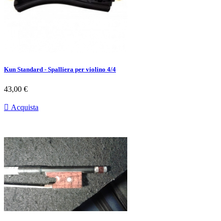
Kun Standard - Spalliera per violino 4/4
Prezzo
43,00 €

Acquista