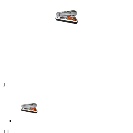


