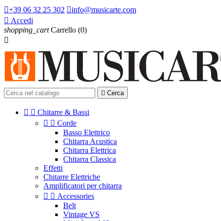

+39 06 32 25 302

info@musicarte.com

Accedi
shopping_cart
Carrello
(0)


Cerca


Chitarre & Bassi


Corde
Basso Elettrico
Chitarra Acustica
Chitarra Elettrica
Chitarra Classica
Effetti
Chitarre Elettriche
Amplificatori per chitarra


Accessories
Belt
Vintage VS