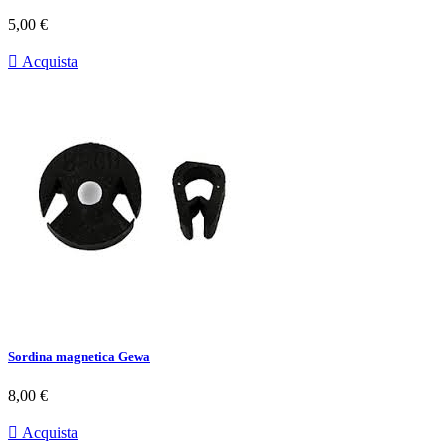
Prezzo
5,00 €

Acquista
Sordina magnetica Gewa
Prezzo
8,00 €

Acquista