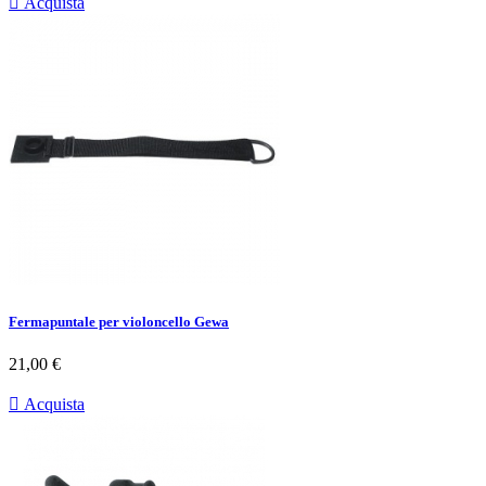

Acquista
Fermapuntale per violoncello Gewa
Prezzo
21,00 €

Acquista