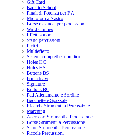
Gift Card
Back to School
Finali di Potenza per P.A.
Microfoni a Nastro
Borse e astucci per percussioni
Wind Chimes
Effetti sonori
Stand percussioni
Plettri
Multieffetto
Sistemi completi earmonitor
Holes HC
Holes HS
Buttons BS
Portachiavi
Signature
Buttons BC
Pad Allenamento e Sordine
Bacchette e Spazzole
Ricambi Strumenti a Percussione
Marching
Accessori Strumenti a Percussione
Borse Strumenti a Percussione
Stand Strumenti a Percussione
Piccole Percussioni