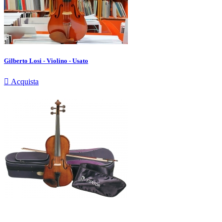
Gilberto Losi - Violino - Usato

Acquista