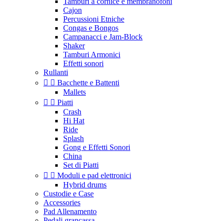
Tamburi a cornice e membranofoni
Cajon
Percussioni Etniche
Congas e Bongos
Campanacci e Jam-Block
Shaker
Tamburi Armonici
Effetti sonori
Rullanti


Bacchette e Battenti
Mallets


Piatti
Crash
Hi Hat
Ride
Splash
Gong e Effetti Sonori
China
Set di Piatti


Moduli e pad elettronici
Hybrid drums
Custodie e Case
Accessories
Pad Allenamento
Pedali grancassa