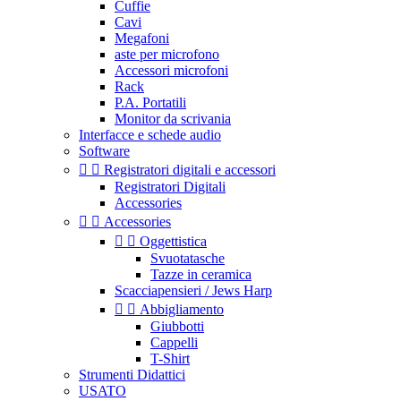
Cuffie
Cavi
Megafoni
aste per microfono
Accessori microfoni
Rack
P.A. Portatili
Monitor da scrivania
Interfacce e schede audio
Software


Registratori digitali e accessori
Registratori Digitali
Accessories


Accessories


Oggettistica
Svuotatasche
Tazze in ceramica
Scacciapensieri / Jews Harp


Abbigliamento
Giubbotti
Cappelli
T-Shirt
Strumenti Didattici
USATO