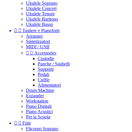
Ukulele Soprano
Ukulele Concert
Ukulele Tenore
Ukulele Baritono
Ukulele Basso


Tastiere e Pianoforti
Arranger
Sintetizzatori
MIDI / USB


Accessories
Custodie
Panche / Sgabelli
Supporti
Pedali
Cuffie
Alimentatori
Drum Machine
Expander
Workstation
Piano Digitali
Piano Acustici
Per la Scuola


Fiati
Flicorno Soprano