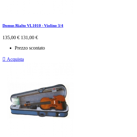
Domus Rialto VL1010 - Violino 3/4
Prezzo
Prezzo
135,00 €
131,00 €
base
Prezzo scontato

Acquista