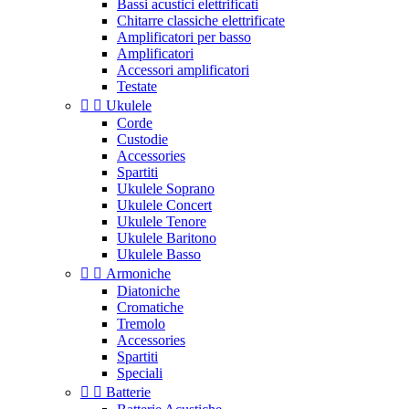
Bassi acustici elettrificati
Chitarre classiche elettrificate
Amplificatori per basso
Amplificatori
Accessori amplificatori
Testate


Ukulele
Corde
Custodie
Accessories
Spartiti
Ukulele Soprano
Ukulele Concert
Ukulele Tenore
Ukulele Baritono
Ukulele Basso


Armoniche
Diatoniche
Cromatiche
Tremolo
Accessories
Spartiti
Speciali


Batterie