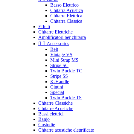
Basso Elettrico
Chitarra Acustica
Chitarra Elettrica
Chitarra Classica
Effetti
Chitarre Elettriche
Amplificatori per chitarra


Accessories
Belt
Vintage VS
Mini Strap MS
Stripe SC
Twin Buckle TC
Stripe SS
K-Handle
Cintini
Special
Twin Buckle TS
Chitarre Classiche
Chitarre Acustiche
Bassi elettrici
Banjo
Custodie
Chitarre acustiche elettrificate