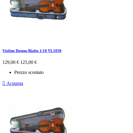
Violino Domus Rialto 1/10 VL1050
Prezzo
Prezzo
129,00 €
125,00 €
base
Prezzo scontato

Acquista