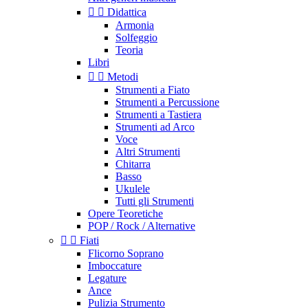


Didattica
Armonia
Solfeggio
Teoria
Libri


Metodi
Strumenti a Fiato
Strumenti a Percussione
Strumenti a Tastiera
Strumenti ad Arco
Voce
Altri Strumenti
Chitarra
Basso
Ukulele
Tutti gli Strumenti
Opere Teoretiche
POP / Rock / Alternative


Fiati
Flicorno Soprano
Imboccature
Legature
Ance
Pulizia Strumento