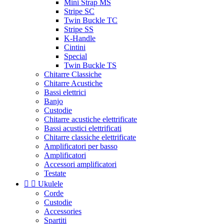
Mini Strap MS
Stripe SC
Twin Buckle TC
Stripe SS
K-Handle
Cintini
Special
Twin Buckle TS
Chitarre Classiche
Chitarre Acustiche
Bassi elettrici
Banjo
Custodie
Chitarre acustiche elettrificate
Bassi acustici elettrificati
Chitarre classiche elettrificate
Amplificatori per basso
Amplificatori
Accessori amplificatori
Testate


Ukulele
Corde
Custodie
Accessories
Spartiti