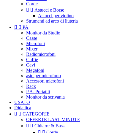
Corde


Astucci e Borse
Astucci per violino
Strumenti ad arco di liuteria


PA
Monitor da Studio
Casse
Microfoni
Mixer
Radiomicrofoni
Cuffie
Cavi
Megafoni
aste per microfono
Accessori microfoni
Rack
P.A. Portatili
Monitor da scrivania
USATO
Didattica


CATEGORIE
OFFERTE LAST MINUTE


Chitarre & Bassi


Corde