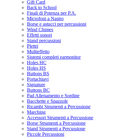
Gift Card
Back to School
Finali di Potenza per P.A.
Microfoni a Nastro
Borse e astucci per percussioni
Wind Chimes
Effetti sonori
Stand percussioni
Plettri
Multieffetto
Sistemi completi earmonitor
Holes HC
Holes HS
Buttons BS
Portachiavi
Signature
Buttons BC
Pad Allenamento e Sordine
Bacchette e Spazzole
Ricambi Strumenti a Percussione
Marching
Accessori Strumenti a Percussione
Borse Strumenti a Percussione
Stand Strumenti a Percussione
Piccole Percussioni