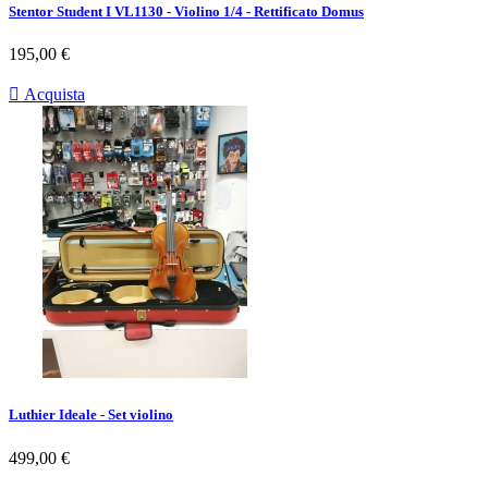
Stentor Student I VL1130 - Violino 1/4 - Rettificato Domus
Prezzo
195,00 €

Acquista
Luthier Ideale - Set violino
Prezzo
499,00 €