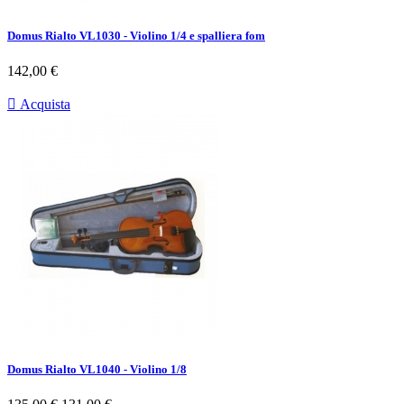
Domus Rialto VL1030 - Violino 1/4 e spalliera fom
Prezzo
142,00 €

Acquista
Domus Rialto VL1040 - Violino 1/8
Prezzo
Prezzo