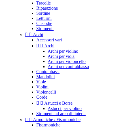
Tracolle
Riparazione
Sordine
Letturini
Custodie
Strumenti


Archi
Accessori vari


Archi
Archi per violino
Archi per viola
Archi per violoncello
Archi per contrabbasso
Contrabbassi
Mandolini
Viole
Violini
Violoncelli
Corde


Astucci e Borse
Astucci per violino
Strumenti ad arco di liuteria


Armoniche / Fisarmoniche
Fisarmoniche