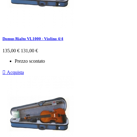
Domus Rialto VL1000 - Violino 4/4
Prezzo
Prezzo
135,00 €
131,00 €
base
Prezzo scontato

Acquista