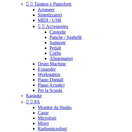


Tastiere e Pianoforti
Arranger
Sintetizzatori
MIDI / USB


Accessories
Custodie
Panche / Sgabelli
Supporti
Pedali
Cuffie
Alimentatori
Drum Machine
Expander
Workstation
Piano Digitali
Piano Acustici
Per la Scuola
Karaoke


PA
Monitor da Studio
Casse
Microfoni
Mixer
Radiomicrofoni