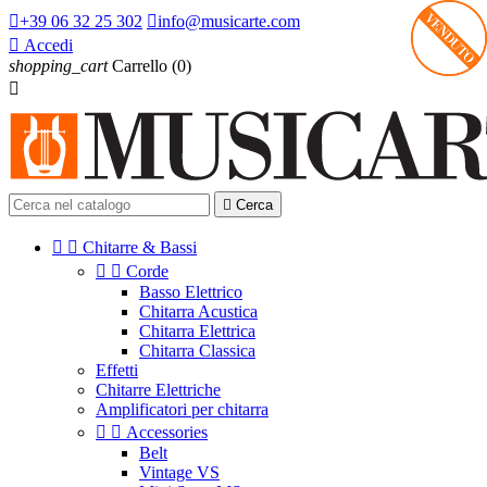

+39 06 32 25 302

info@musicarte.com

Accedi
shopping_cart
Carrello
(0)


Cerca


Chitarre & Bassi


Corde
Basso Elettrico
Chitarra Acustica
Chitarra Elettrica
Chitarra Classica
Effetti
Chitarre Elettriche
Amplificatori per chitarra


Accessories
Belt
Vintage VS