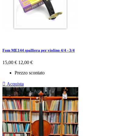
Fom ME144 spalliera per violino 4/4 - 3/4
Prezzo
Prezzo
15,00 €
12,00 €
base
Prezzo scontato

Acquista