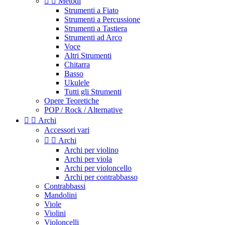


Metodi
Strumenti a Fiato
Strumenti a Percussione
Strumenti a Tastiera
Strumenti ad Arco
Voce
Altri Strumenti
Chitarra
Basso
Ukulele
Tutti gli Strumenti
Opere Teoretiche
POP / Rock / Alternative


Archi
Accessori vari


Archi
Archi per violino
Archi per viola
Archi per violoncello
Archi per contrabbasso
Contrabbassi
Mandolini
Viole
Violini
Violoncelli