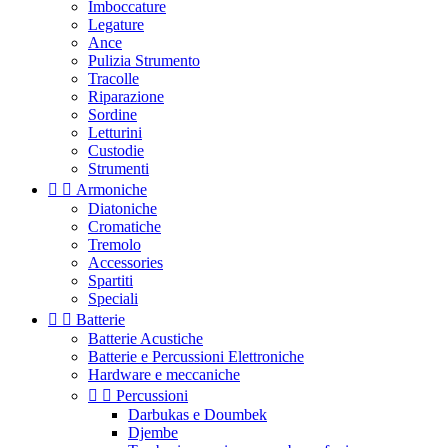
Imboccature
Legature
Ance
Pulizia Strumento
Tracolle
Riparazione
Sordine
Letturini
Custodie
Strumenti


Armoniche
Diatoniche
Cromatiche
Tremolo
Accessories
Spartiti
Speciali


Batterie
Batterie Acustiche
Batterie e Percussioni Elettroniche
Hardware e meccaniche


Percussioni
Darbukas e Doumbek
Djembe