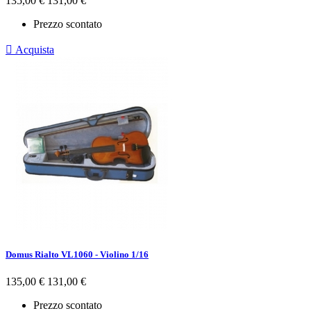
135,00 €
131,00 €
base
Prezzo scontato

Acquista
Domus Rialto VL1060 - Violino 1/16
Prezzo
Prezzo
135,00 €
131,00 €
base
Prezzo scontato