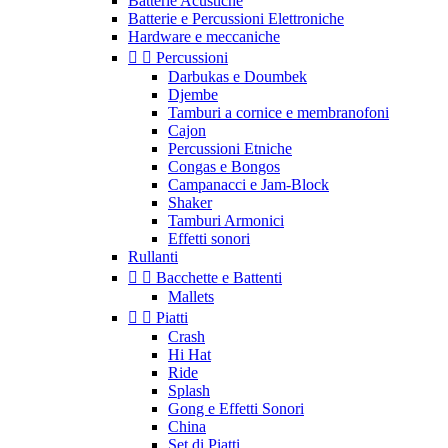
Batterie Acustiche
Batterie e Percussioni Elettroniche
Hardware e meccaniche


Percussioni
Darbukas e Doumbek
Djembe
Tamburi a cornice e membranofoni
Cajon
Percussioni Etniche
Congas e Bongos
Campanacci e Jam-Block
Shaker
Tamburi Armonici
Effetti sonori
Rullanti


Bacchette e Battenti
Mallets


Piatti
Crash
Hi Hat
Ride
Splash
Gong e Effetti Sonori
China
Set di Piatti