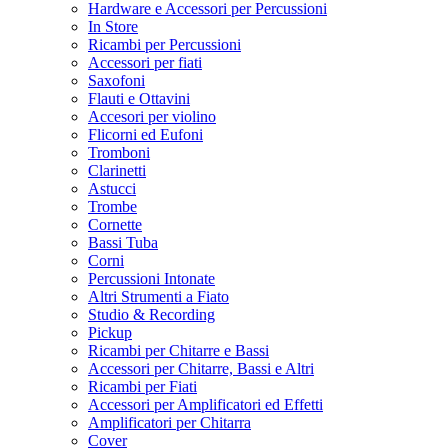
Hardware e Accessori per Percussioni
In Store
Ricambi per Percussioni
Accessori per fiati
Saxofoni
Flauti e Ottavini
Accesori per violino
Flicorni ed Eufoni
Tromboni
Clarinetti
Astucci
Trombe
Cornette
Bassi Tuba
Corni
Percussioni Intonate
Altri Strumenti a Fiato
Studio & Recording
Pickup
Ricambi per Chitarre e Bassi
Accessori per Chitarre, Bassi e Altri
Ricambi per Fiati
Accessori per Amplificatori ed Effetti
Amplificatori per Chitarra
Cover