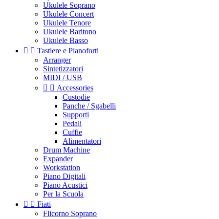
Ukulele Soprano
Ukulele Concert
Ukulele Tenore
Ukulele Baritono
Ukulele Basso


Tastiere e Pianoforti
Arranger
Sintetizzatori
MIDI / USB


Accessories
Custodie
Panche / Sgabelli
Supporti
Pedali
Cuffie
Alimentatori
Drum Machine
Expander
Workstation
Piano Digitali
Piano Acustici
Per la Scuola


Fiati
Flicorno Soprano