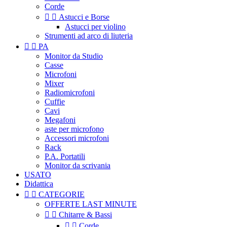
Corde


Astucci e Borse
Astucci per violino
Strumenti ad arco di liuteria


PA
Monitor da Studio
Casse
Microfoni
Mixer
Radiomicrofoni
Cuffie
Cavi
Megafoni
aste per microfono
Accessori microfoni
Rack
P.A. Portatili
Monitor da scrivania
USATO
Didattica


CATEGORIE
OFFERTE LAST MINUTE


Chitarre & Bassi


Corde