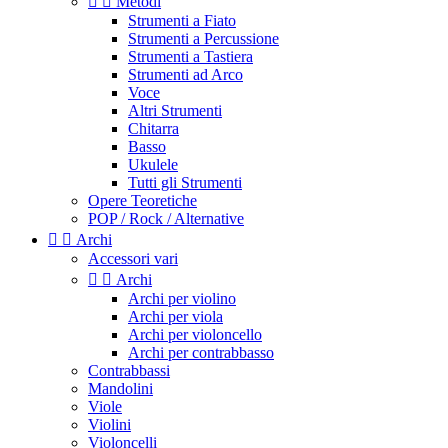


Metodi
Strumenti a Fiato
Strumenti a Percussione
Strumenti a Tastiera
Strumenti ad Arco
Voce
Altri Strumenti
Chitarra
Basso
Ukulele
Tutti gli Strumenti
Opere Teoretiche
POP / Rock / Alternative


Archi
Accessori vari


Archi
Archi per violino
Archi per viola
Archi per violoncello
Archi per contrabbasso
Contrabbassi
Mandolini
Viole
Violini
Violoncelli