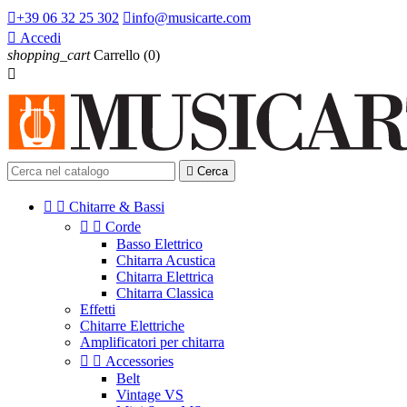

+39 06 32 25 302

info@musicarte.com

Accedi
shopping_cart
Carrello
(0)


Cerca


Chitarre & Bassi


Corde
Basso Elettrico
Chitarra Acustica
Chitarra Elettrica
Chitarra Classica
Effetti
Chitarre Elettriche
Amplificatori per chitarra


Accessories
Belt
Vintage VS