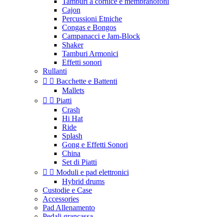
Tamburi a cornice e membranofoni
Cajon
Percussioni Etniche
Congas e Bongos
Campanacci e Jam-Block
Shaker
Tamburi Armonici
Effetti sonori
Rullanti


Bacchette e Battenti
Mallets


Piatti
Crash
Hi Hat
Ride
Splash
Gong e Effetti Sonori
China
Set di Piatti


Moduli e pad elettronici
Hybrid drums
Custodie e Case
Accessories
Pad Allenamento
Pedali grancassa