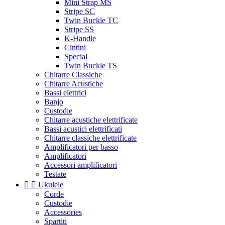
Mini Strap MS
Stripe SC
Twin Buckle TC
Stripe SS
K-Handle
Cintini
Special
Twin Buckle TS
Chitarre Classiche
Chitarre Acustiche
Bassi elettrici
Banjo
Custodie
Chitarre acustiche elettrificate
Bassi acustici elettrificati
Chitarre classiche elettrificate
Amplificatori per basso
Amplificatori
Accessori amplificatori
Testate


Ukulele
Corde
Custodie
Accessories
Spartiti