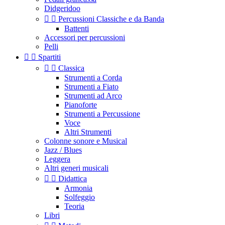
Didgeridoo


Percussioni Classiche e da Banda
Battenti
Accessori per percussioni
Pelli


Spartiti


Classica
Strumenti a Corda
Strumenti a Fiato
Strumenti ad Arco
Pianoforte
Strumenti a Percussione
Voce
Altri Strumenti
Colonne sonore e Musical
Jazz / Blues
Leggera
Altri generi musicali


Didattica
Armonia
Solfeggio
Teoria
Libri