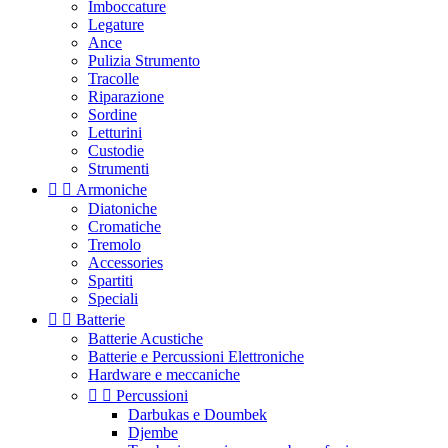
Imboccature
Legature
Ance
Pulizia Strumento
Tracolle
Riparazione
Sordine
Letturini
Custodie
Strumenti


Armoniche
Diatoniche
Cromatiche
Tremolo
Accessories
Spartiti
Speciali


Batterie
Batterie Acustiche
Batterie e Percussioni Elettroniche
Hardware e meccaniche


Percussioni
Darbukas e Doumbek
Djembe