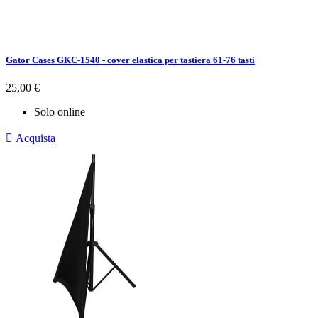
Gator Cases GKC-1540 - cover elastica per tastiera 61-76 tasti
Prezzo
25,00 €
Solo online

Acquista