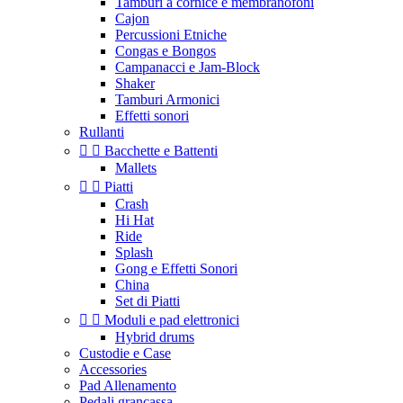
Tamburi a cornice e membranofoni
Cajon
Percussioni Etniche
Congas e Bongos
Campanacci e Jam-Block
Shaker
Tamburi Armonici
Effetti sonori
Rullanti


Bacchette e Battenti
Mallets


Piatti
Crash
Hi Hat
Ride
Splash
Gong e Effetti Sonori
China
Set di Piatti


Moduli e pad elettronici
Hybrid drums
Custodie e Case
Accessories
Pad Allenamento
Pedali grancassa