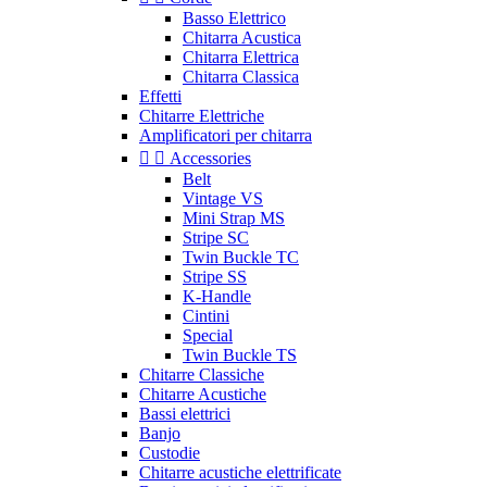
Basso Elettrico
Chitarra Acustica
Chitarra Elettrica
Chitarra Classica
Effetti
Chitarre Elettriche
Amplificatori per chitarra


Accessories
Belt
Vintage VS
Mini Strap MS
Stripe SC
Twin Buckle TC
Stripe SS
K-Handle
Cintini
Special
Twin Buckle TS
Chitarre Classiche
Chitarre Acustiche
Bassi elettrici
Banjo
Custodie
Chitarre acustiche elettrificate