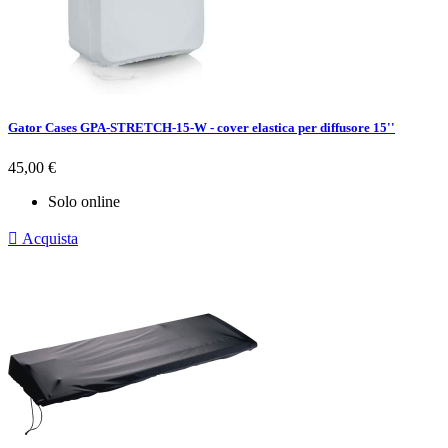
Gator Cases GPA-STRETCH-15-W - cover elastica per diffusore 15''
Prezzo
45,00 €
Solo online

Acquista