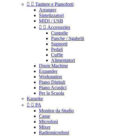


Tastiere e Pianoforti
Arranger
Sintetizzatori
MIDI / USB


Accessories
Custodie
Panche / Sgabelli
Supporti
Pedali
Cuffie
Alimentatori
Drum Machine
Expander
Workstation
Piano Digitali
Piano Acustici
Per la Scuola
Karaoke


PA
Monitor da Studio
Casse
Microfoni
Mixer
Radiomicrofoni