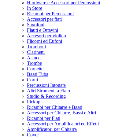
Hardware e Accessori per Percussioni
In Store
Ricambi per Percussioni
Accessori per fiati
Saxofoni
Flauti e Ottavini
Accesori per violino
Flicorni ed Eufoni
Tromboni
Clarinetti
Astucci
Trombe
Cornette
Bassi Tuba
Corni
Percussioni Intonate
Altri Strumenti a Fiato
Studio & Recording
Pickup
Ricambi per Chitarre e Bassi
Accessori per Chitarre, Bassi e Altri
Ricambi per Fiati
Accessori per Amplificatori ed Effetti
Amplificatori per Chitarra
Cover