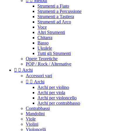


Metodi
Strumenti a Fiato
Strumenti a Percussione
Strumenti a Tastiera
Strumenti ad Arco
Voce
Altri Strumenti
Chitarra
Basso
Ukulele
Tutti gli Strumenti
Opere Teoretiche
POP / Rock / Alternative


Archi
Accessori vari


Archi
Archi per violino
Archi per viola
Archi per violoncello
Archi per contrabbasso
Contrabbassi
Mandolini
Viole
Violini
Violoncelli