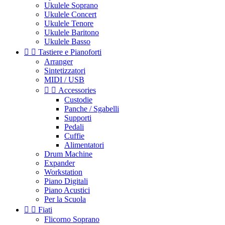
Ukulele Soprano
Ukulele Concert
Ukulele Tenore
Ukulele Baritono
Ukulele Basso


Tastiere e Pianoforti
Arranger
Sintetizzatori
MIDI / USB


Accessories
Custodie
Panche / Sgabelli
Supporti
Pedali
Cuffie
Alimentatori
Drum Machine
Expander
Workstation
Piano Digitali
Piano Acustici
Per la Scuola


Fiati
Flicorno Soprano