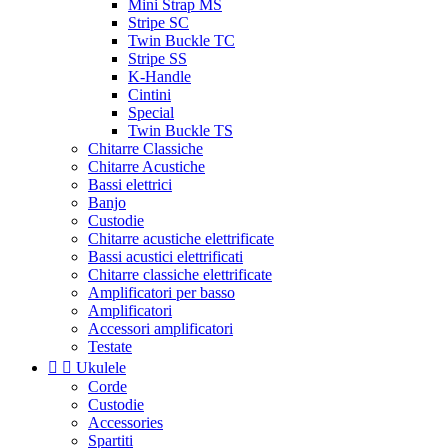
Mini Strap MS
Stripe SC
Twin Buckle TC
Stripe SS
K-Handle
Cintini
Special
Twin Buckle TS
Chitarre Classiche
Chitarre Acustiche
Bassi elettrici
Banjo
Custodie
Chitarre acustiche elettrificate
Bassi acustici elettrificati
Chitarre classiche elettrificate
Amplificatori per basso
Amplificatori
Accessori amplificatori
Testate


Ukulele
Corde
Custodie
Accessories
Spartiti