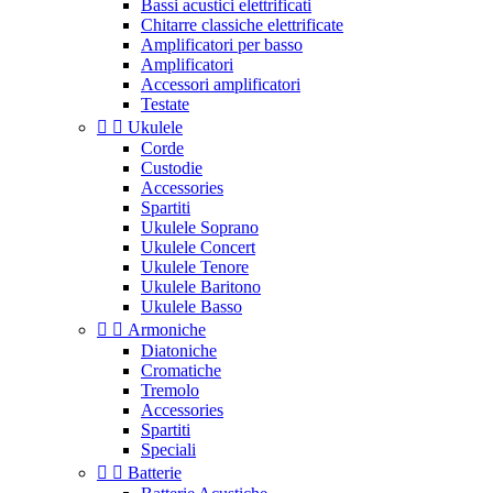
Bassi acustici elettrificati
Chitarre classiche elettrificate
Amplificatori per basso
Amplificatori
Accessori amplificatori
Testate


Ukulele
Corde
Custodie
Accessories
Spartiti
Ukulele Soprano
Ukulele Concert
Ukulele Tenore
Ukulele Baritono
Ukulele Basso


Armoniche
Diatoniche
Cromatiche
Tremolo
Accessories
Spartiti
Speciali


Batterie