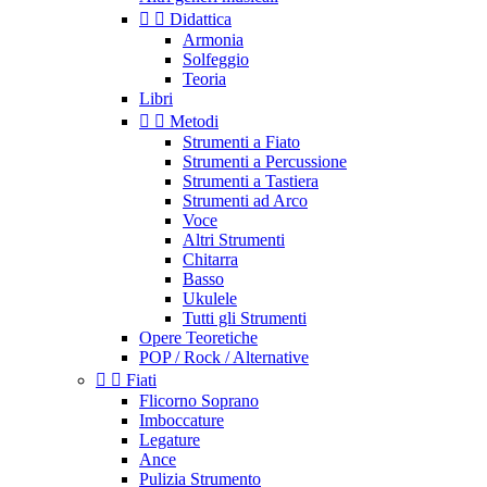


Didattica
Armonia
Solfeggio
Teoria
Libri


Metodi
Strumenti a Fiato
Strumenti a Percussione
Strumenti a Tastiera
Strumenti ad Arco
Voce
Altri Strumenti
Chitarra
Basso
Ukulele
Tutti gli Strumenti
Opere Teoretiche
POP / Rock / Alternative


Fiati
Flicorno Soprano
Imboccature
Legature
Ance
Pulizia Strumento