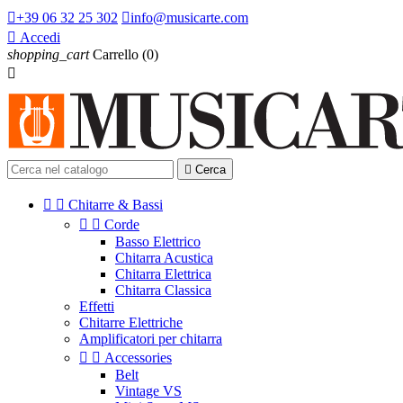

+39 06 32 25 302

info@musicarte.com

Accedi
shopping_cart
Carrello
(0)


Cerca


Chitarre & Bassi


Corde
Basso Elettrico
Chitarra Acustica
Chitarra Elettrica
Chitarra Classica
Effetti
Chitarre Elettriche
Amplificatori per chitarra


Accessories
Belt
Vintage VS