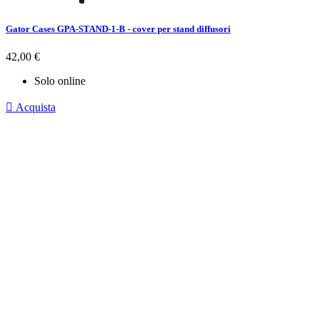
Gator Cases GPA-STAND-1-B - cover per stand diffusori
Prezzo
42,00 €
Solo online

Acquista