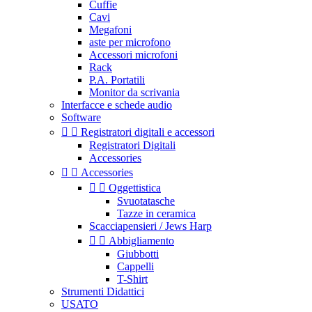
Cuffie
Cavi
Megafoni
aste per microfono
Accessori microfoni
Rack
P.A. Portatili
Monitor da scrivania
Interfacce e schede audio
Software


Registratori digitali e accessori
Registratori Digitali
Accessories


Accessories


Oggettistica
Svuotatasche
Tazze in ceramica
Scacciapensieri / Jews Harp


Abbigliamento
Giubbotti
Cappelli
T-Shirt
Strumenti Didattici
USATO