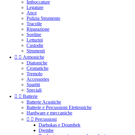
Imboccature
Legature
Ance
Pulizia Strumento
Tracolle
Riparazione
Sordine
Letturini
Custodie
Strumenti


Armoniche
Diatoniche
Cromatiche
Tremolo
Accessories
Spartiti
Speciali


Batterie
Batterie Acustiche
Batterie e Percussioni Elettroniche
Hardware e meccaniche


Percussioni
Darbukas e Doumbek
Djembe