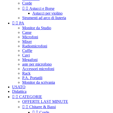
Corde


Astucci e Borse
Astucci per violino
Strumenti ad arco di liuteria


PA
Monitor da Studio
Casse
Microfoni
Mixer
Radiomicrofoni
Cuffie
Cavi
Megafoni
aste per microfono
Accessori microfoni
Rack
P.A. Portatili
Monitor da scrivania
USATO
Didattica


CATEGORIE
OFFERTE LAST MINUTE


Chitarre & Bassi


Corde