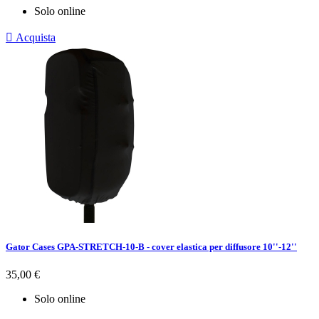
Solo online

Acquista
Gator Cases GPA-STRETCH-10-B - cover elastica per diffusore 10''-12''
Prezzo
35,00 €
Solo online