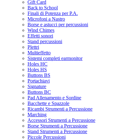
Gift Card
Back to School
Finali di Potenza per P.A.
Microfoni a Nastro
Borse e astucci per percussioni
Wind Chimes
Effetti sonori
Stand percussioni
Plettri
Multieffetto
Sistemi completi earmonitor
Holes HC
Holes HS
Buttons BS
Portachiavi
Signature
Buttons BC
Pad Allenamento e Sordine
Bacchette e Spazzole
Ricambi Strumenti a Percussione
Marching
Accessori Strumenti a Percussione
Borse Strumenti a Percussione
Stand Strumenti a Percussione
Piccole Percussioni