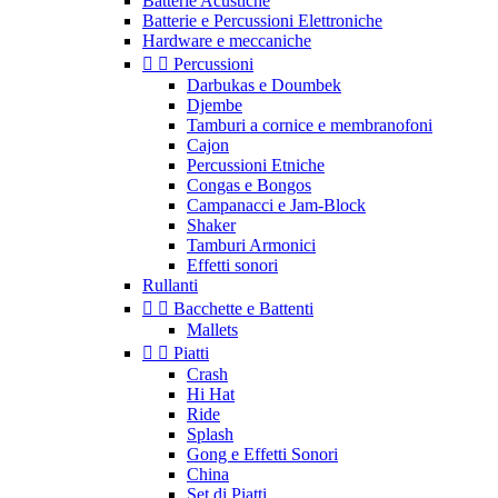
Batterie Acustiche
Batterie e Percussioni Elettroniche
Hardware e meccaniche


Percussioni
Darbukas e Doumbek
Djembe
Tamburi a cornice e membranofoni
Cajon
Percussioni Etniche
Congas e Bongos
Campanacci e Jam-Block
Shaker
Tamburi Armonici
Effetti sonori
Rullanti


Bacchette e Battenti
Mallets


Piatti
Crash
Hi Hat
Ride
Splash
Gong e Effetti Sonori
China
Set di Piatti