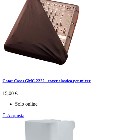
Gator Cases GMC-2222 - cover elastica per mixer
Prezzo
15,00 €
Solo online

Acquista