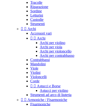
Tracolle
Riparazione
Sordine
Letturini
Custodie
Strumenti


Archi
Accessori vari


Archi
Archi per violino
Archi per viola
Archi per violoncello
Archi per contrabbasso
Contrabbassi
Mandolini
Viole
Violini
Violoncelli
Corde


Astucci e Borse
Astucci per violino
Strumenti ad arco di liuteria


Armoniche / Fisarmoniche
Fisarmoniche