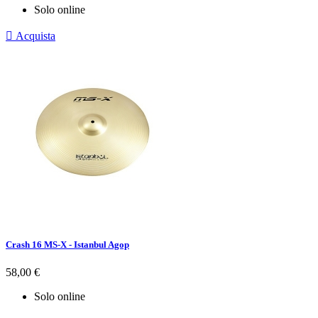
Solo online

Acquista
Crash 16 MS-X - Istanbul Agop
Prezzo
58,00 €
Solo online