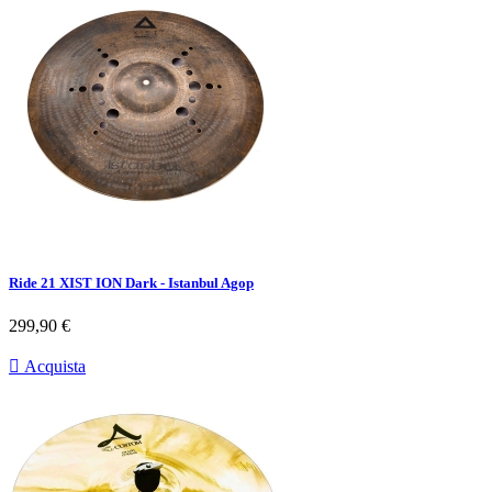
Ride 21 XIST ION Dark - Istanbul Agop
Prezzo
299,90 €

Acquista