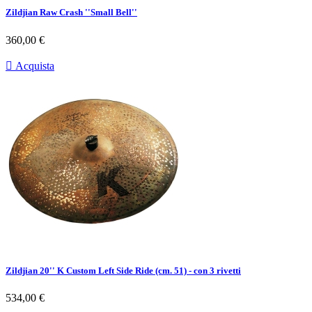
Zildjian Raw Crash ''Small Bell''
Prezzo
360,00 €

Acquista
Zildjian 20'' K Custom Left Side Ride (cm. 51) - con 3 rivetti
Prezzo
534,00 €