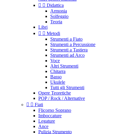


Didattica
Armonia
Solfeggio
Teoria
Libri


Metodi
Strumenti a Fiato
Strumenti a Percussione
Strumenti a Tastiera
Strumenti ad Arco
Voce
Altri Strumenti
Chitarra
Basso
Ukulele
Tutti gli Strumenti
Opere Teoretiche
POP / Rock / Alternative


Fiati
Flicorno Soprano
Imboccature
Legature
Ance
Pulizia Strumento