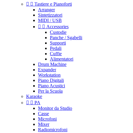


Tastiere e Pianoforti
Arranger
Sintetizzatori
MIDI / USB


Accessories
Custodie
Panche / Sgabelli
Supporti
Pedali
Cuffie
Alimentatori
Drum Machine
Expander
Workstation
Piano Digitali
Piano Acustici
Per la Scuola
Karaoke


PA
Monitor da Studio
Casse
Microfoni
Mixer
Radiomicrofoni