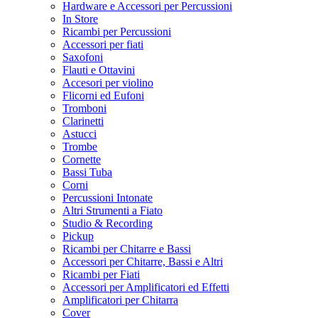
Hardware e Accessori per Percussioni
In Store
Ricambi per Percussioni
Accessori per fiati
Saxofoni
Flauti e Ottavini
Accesori per violino
Flicorni ed Eufoni
Tromboni
Clarinetti
Astucci
Trombe
Cornette
Bassi Tuba
Corni
Percussioni Intonate
Altri Strumenti a Fiato
Studio & Recording
Pickup
Ricambi per Chitarre e Bassi
Accessori per Chitarre, Bassi e Altri
Ricambi per Fiati
Accessori per Amplificatori ed Effetti
Amplificatori per Chitarra
Cover