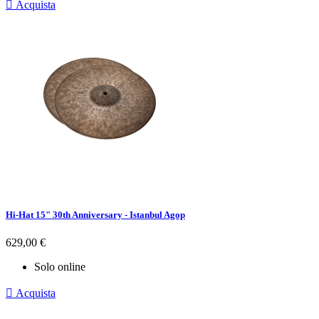

Acquista
Hi-Hat 15" 30th Anniversary - Istanbul Agop
Prezzo
629,00 €
Solo online

Acquista