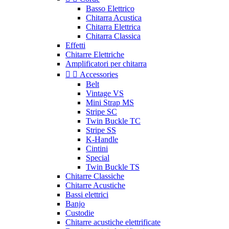
Basso Elettrico
Chitarra Acustica
Chitarra Elettrica
Chitarra Classica
Effetti
Chitarre Elettriche
Amplificatori per chitarra


Accessories
Belt
Vintage VS
Mini Strap MS
Stripe SC
Twin Buckle TC
Stripe SS
K-Handle
Cintini
Special
Twin Buckle TS
Chitarre Classiche
Chitarre Acustiche
Bassi elettrici
Banjo
Custodie
Chitarre acustiche elettrificate