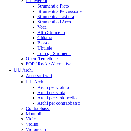


Metodi
Strumenti a Fiato
Strumenti a Percussione
Strumenti a Tastiera
Strumenti ad Arco
Voce
Altri Strumenti
Chitarra
Basso
Ukulele
Tutti gli Strumenti
Opere Teoretiche
POP / Rock / Alternative


Archi
Accessori vari


Archi
Archi per violino
Archi per viola
Archi per violoncello
Archi per contrabbasso
Contrabbassi
Mandolini
Viole
Violini
Violoncelli