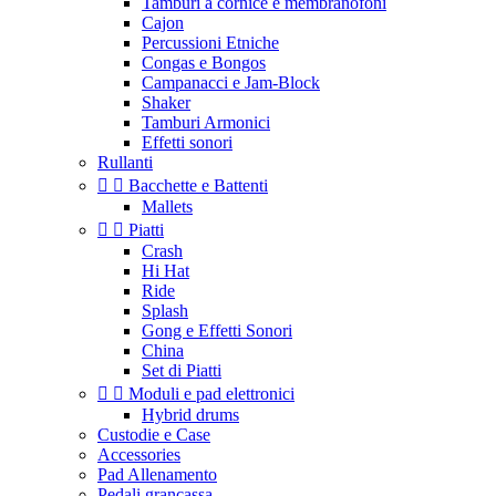
Tamburi a cornice e membranofoni
Cajon
Percussioni Etniche
Congas e Bongos
Campanacci e Jam-Block
Shaker
Tamburi Armonici
Effetti sonori
Rullanti


Bacchette e Battenti
Mallets


Piatti
Crash
Hi Hat
Ride
Splash
Gong e Effetti Sonori
China
Set di Piatti


Moduli e pad elettronici
Hybrid drums
Custodie e Case
Accessories
Pad Allenamento
Pedali grancassa