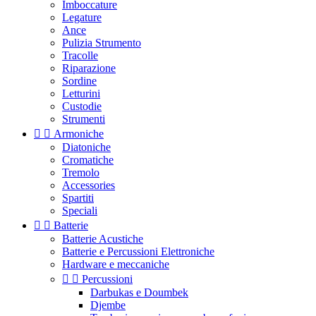
Imboccature
Legature
Ance
Pulizia Strumento
Tracolle
Riparazione
Sordine
Letturini
Custodie
Strumenti


Armoniche
Diatoniche
Cromatiche
Tremolo
Accessories
Spartiti
Speciali


Batterie
Batterie Acustiche
Batterie e Percussioni Elettroniche
Hardware e meccaniche


Percussioni
Darbukas e Doumbek
Djembe