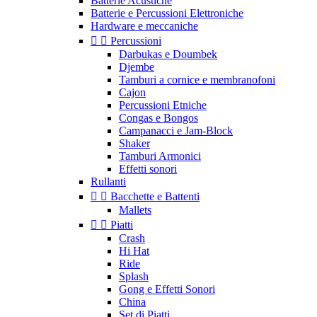
Batterie Acustiche
Batterie e Percussioni Elettroniche
Hardware e meccaniche


Percussioni
Darbukas e Doumbek
Djembe
Tamburi a cornice e membranofoni
Cajon
Percussioni Etniche
Congas e Bongos
Campanacci e Jam-Block
Shaker
Tamburi Armonici
Effetti sonori
Rullanti


Bacchette e Battenti
Mallets


Piatti
Crash
Hi Hat
Ride
Splash
Gong e Effetti Sonori
China
Set di Piatti