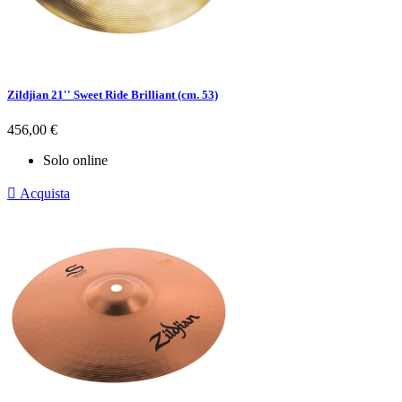
Zildjian 21'' Sweet Ride Brilliant (cm. 53)
Prezzo
456,00 €
Solo online

Acquista