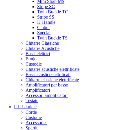
Mini Strap MS
Stripe SC
Twin Buckle TC
Stripe SS
K-Handle
Cintini
Special
Twin Buckle TS
Chitarre Classiche
Chitarre Acustiche
Bassi elettrici
Banjo
Custodie
Chitarre acustiche elettrificate
Bassi acustici elettrificati
Chitarre classiche elettrificate
Amplificatori per basso
Amplificatori
Accessori amplificatori
Testate


Ukulele
Corde
Custodie
Accessories
Spartiti