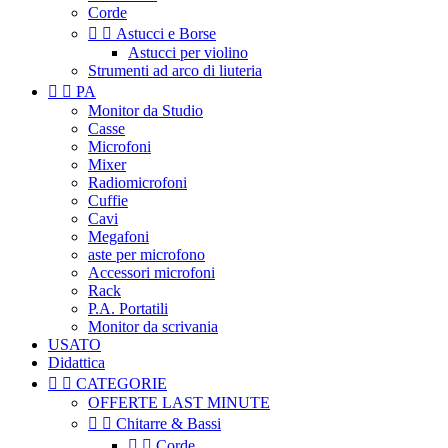
Corde


Astucci e Borse
Astucci per violino
Strumenti ad arco di liuteria


PA
Monitor da Studio
Casse
Microfoni
Mixer
Radiomicrofoni
Cuffie
Cavi
Megafoni
aste per microfono
Accessori microfoni
Rack
P.A. Portatili
Monitor da scrivania
USATO
Didattica


CATEGORIE
OFFERTE LAST MINUTE


Chitarre & Bassi


Corde