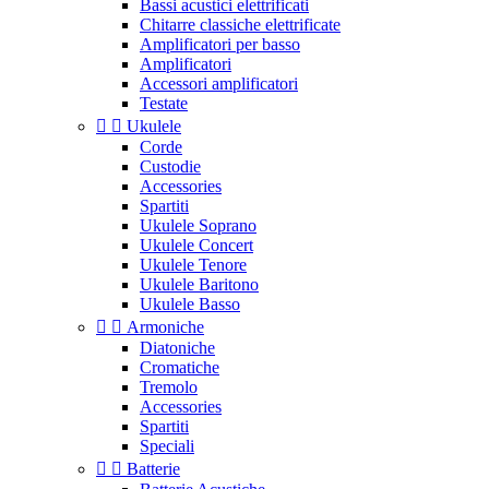
Bassi acustici elettrificati
Chitarre classiche elettrificate
Amplificatori per basso
Amplificatori
Accessori amplificatori
Testate


Ukulele
Corde
Custodie
Accessories
Spartiti
Ukulele Soprano
Ukulele Concert
Ukulele Tenore
Ukulele Baritono
Ukulele Basso


Armoniche
Diatoniche
Cromatiche
Tremolo
Accessories
Spartiti
Speciali


Batterie