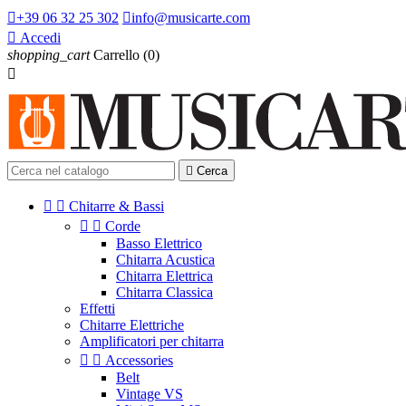

+39 06 32 25 302

info@musicarte.com

Accedi
shopping_cart
Carrello
(0)


Cerca


Chitarre & Bassi


Corde
Basso Elettrico
Chitarra Acustica
Chitarra Elettrica
Chitarra Classica
Effetti
Chitarre Elettriche
Amplificatori per chitarra


Accessories
Belt
Vintage VS