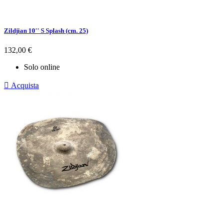
Zildjian 10'' S Splash (cm. 25)
Prezzo
132,00 €
Solo online

Acquista