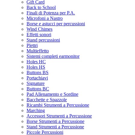
Gift Card
Back to School
Finali di Potenza per P.A.
Microfoni a Nastro
Borse e astucci per percussioni
Wind Chimes
Effetti sonori
Stand percussioni
Plettri
Multieffetto
Sistemi completi earmonitor
Holes HC
Holes HS
Buttons BS
Portachiavi
Signature
Buttons BC
Pad Allenamento e Sordine
Bacchette e Spazzole
Ricambi Strumenti a Percussione
Marching
Accessori Strumenti a Percussione
Borse Strumenti a Percussione
Stand Strumenti a Percussione
Piccole Percussioni