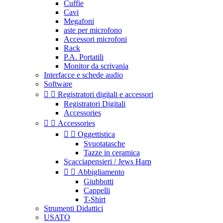
Cuffie
Cavi
Megafoni
aste per microfono
Accessori microfoni
Rack
P.A. Portatili
Monitor da scrivania
Interfacce e schede audio
Software


Registratori digitali e accessori
Registratori Digitali
Accessories


Accessories


Oggettistica
Svuotatasche
Tazze in ceramica
Scacciapensieri / Jews Harp


Abbigliamento
Giubbotti
Cappelli
T-Shirt
Strumenti Didattici
USATO