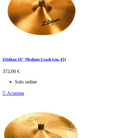
Zildjian 18'' Medium Crash (cm. 45)
Prezzo
372,00 €
Solo online

Acquista