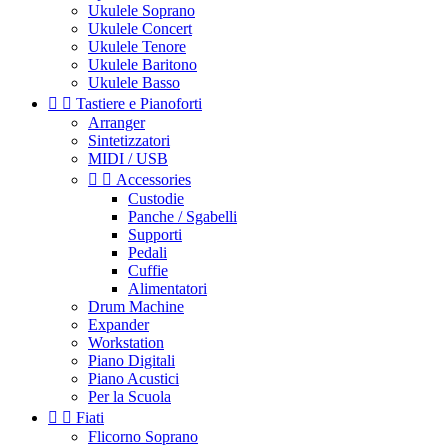
Ukulele Soprano
Ukulele Concert
Ukulele Tenore
Ukulele Baritono
Ukulele Basso


Tastiere e Pianoforti
Arranger
Sintetizzatori
MIDI / USB


Accessories
Custodie
Panche / Sgabelli
Supporti
Pedali
Cuffie
Alimentatori
Drum Machine
Expander
Workstation
Piano Digitali
Piano Acustici
Per la Scuola


Fiati
Flicorno Soprano