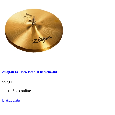
Zildjian 15'' New Beat Hi-hat (cm. 38)
Prezzo
552,00 €
Solo online

Acquista