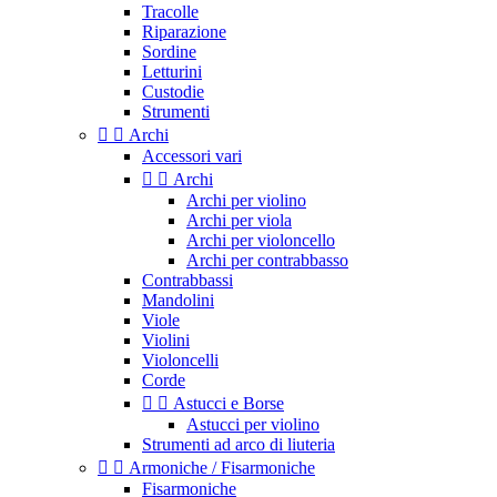
Tracolle
Riparazione
Sordine
Letturini
Custodie
Strumenti


Archi
Accessori vari


Archi
Archi per violino
Archi per viola
Archi per violoncello
Archi per contrabbasso
Contrabbassi
Mandolini
Viole
Violini
Violoncelli
Corde


Astucci e Borse
Astucci per violino
Strumenti ad arco di liuteria


Armoniche / Fisarmoniche
Fisarmoniche