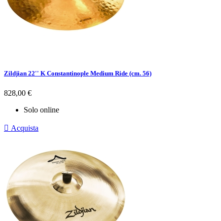
Zildjian 22'' K Constantinople Medium Ride (cm. 56)
Prezzo
828,00 €
Solo online

Acquista