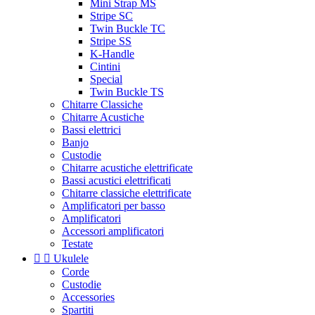
Mini Strap MS
Stripe SC
Twin Buckle TC
Stripe SS
K-Handle
Cintini
Special
Twin Buckle TS
Chitarre Classiche
Chitarre Acustiche
Bassi elettrici
Banjo
Custodie
Chitarre acustiche elettrificate
Bassi acustici elettrificati
Chitarre classiche elettrificate
Amplificatori per basso
Amplificatori
Accessori amplificatori
Testate


Ukulele
Corde
Custodie
Accessories
Spartiti