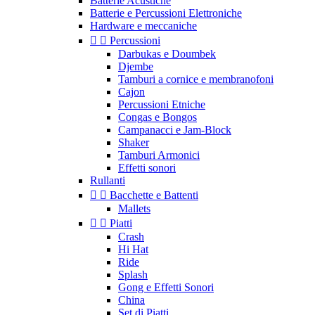
Batterie Acustiche
Batterie e Percussioni Elettroniche
Hardware e meccaniche


Percussioni
Darbukas e Doumbek
Djembe
Tamburi a cornice e membranofoni
Cajon
Percussioni Etniche
Congas e Bongos
Campanacci e Jam-Block
Shaker
Tamburi Armonici
Effetti sonori
Rullanti


Bacchette e Battenti
Mallets


Piatti
Crash
Hi Hat
Ride
Splash
Gong e Effetti Sonori
China
Set di Piatti