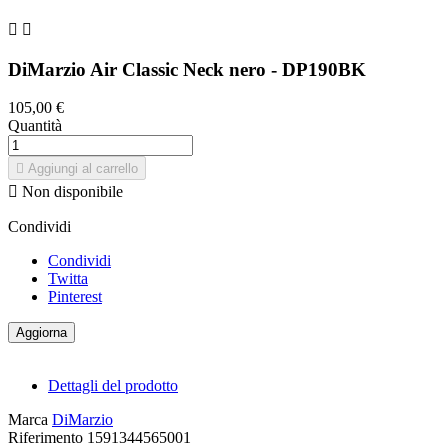


DiMarzio Air Classic Neck nero - DP190BK
105,00 €
Quantità

Aggiungi al carrello

Non disponibile
Condividi
Condividi
Twitta
Pinterest
Dettagli del prodotto
Marca
DiMarzio
Riferimento
1591344565001