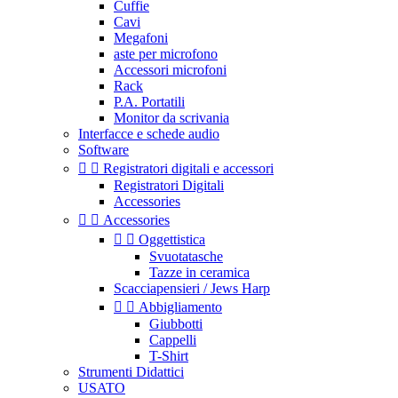
Cuffie
Cavi
Megafoni
aste per microfono
Accessori microfoni
Rack
P.A. Portatili
Monitor da scrivania
Interfacce e schede audio
Software


Registratori digitali e accessori
Registratori Digitali
Accessories


Accessories


Oggettistica
Svuotatasche
Tazze in ceramica
Scacciapensieri / Jews Harp


Abbigliamento
Giubbotti
Cappelli
T-Shirt
Strumenti Didattici
USATO