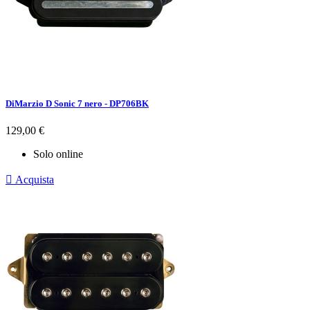
DiMarzio D Sonic 7 nero - DP706BK
Prezzo
129,00 €
Solo online

Acquista