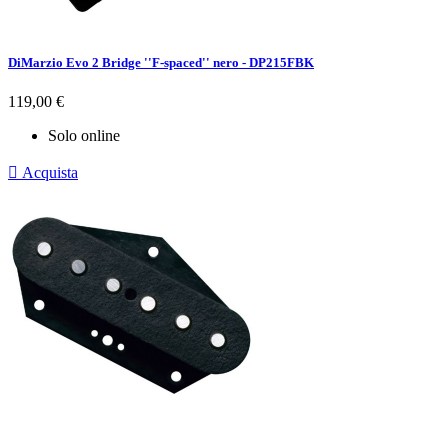
DiMarzio Evo 2 Bridge ''F-spaced'' nero - DP215FBK
Prezzo
119,00 €
Solo online

Acquista