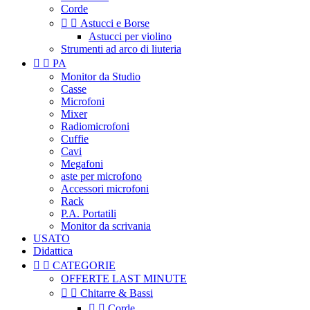
Corde


Astucci e Borse
Astucci per violino
Strumenti ad arco di liuteria


PA
Monitor da Studio
Casse
Microfoni
Mixer
Radiomicrofoni
Cuffie
Cavi
Megafoni
aste per microfono
Accessori microfoni
Rack
P.A. Portatili
Monitor da scrivania
USATO
Didattica


CATEGORIE
OFFERTE LAST MINUTE


Chitarre & Bassi


Corde