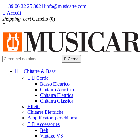

+39 06 32 25 302

info@musicarte.com

Accedi
shopping_cart
Carrello
(0)


Cerca


Chitarre & Bassi


Corde
Basso Elettrico
Chitarra Acustica
Chitarra Elettrica
Chitarra Classica
Effetti
Chitarre Elettriche
Amplificatori per chitarra


Accessories
Belt
Vintage VS