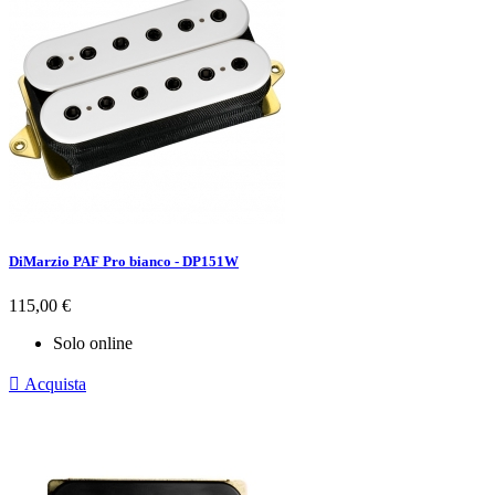
DiMarzio PAF Pro bianco - DP151W
Prezzo
115,00 €
Solo online

Acquista