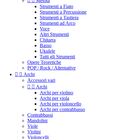


Metodi
Strumenti a Fiato
Strumenti a Percussione
Strumenti a Tastiera
Strumenti ad Arco
Voce
Altri Strumenti
Chitarra
Basso
Ukulele
Tutti gli Strumenti
Opere Teoretiche
POP / Rock / Alternative


Archi
Accessori vari


Archi
Archi per violino
Archi per viola
Archi per violoncello
Archi per contrabbasso
Contrabbassi
Mandolini
Viole
Violini
Violoncelli