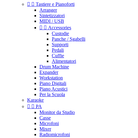


Tastiere e Pianoforti
Arranger
Sintetizzatori
MIDI / USB


Accessories
Custodie
Panche / Sgabelli
Supporti
Pedali
Cuffie
Alimentatori
Drum Machine
Expander
Workstation
Piano Digitali
Piano Acustici
Per la Scuola
Karaoke


PA
Monitor da Studio
Casse
Microfoni
Mixer
Radiomicrofoni