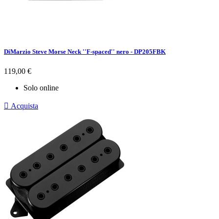
DiMarzio Steve Morse Neck ''F-spaced'' nero - DP205FBK
Prezzo
119,00 €
Solo online

Acquista