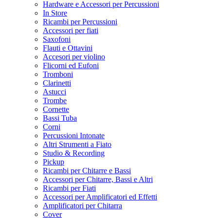
Hardware e Accessori per Percussioni
In Store
Ricambi per Percussioni
Accessori per fiati
Saxofoni
Flauti e Ottavini
Accesori per violino
Flicorni ed Eufoni
Tromboni
Clarinetti
Astucci
Trombe
Cornette
Bassi Tuba
Corni
Percussioni Intonate
Altri Strumenti a Fiato
Studio & Recording
Pickup
Ricambi per Chitarre e Bassi
Accessori per Chitarre, Bassi e Altri
Ricambi per Fiati
Accessori per Amplificatori ed Effetti
Amplificatori per Chitarra
Cover