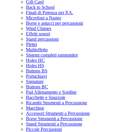
Gift Card
Back to School
Finali di Potenza per P.A.
Microfoni a Nastro
Borse e astucci per percussioni
Wind Chimes
Effetti sonori
Stand percussioni
Plettri
Multieffetto
Sistemi completi earmonitor
Holes HC
Holes HS
Buttons BS
Portachiavi
Signature
Buttons BC
Pad Allenamento e Sordine
Bacchette e Spazzole
Ricambi Strumenti a Percussione
Marching
Accessori Strumenti a Percussione
Borse Strumenti a Percussione
Stand Strumenti a Percussione
Piccole Percussioni