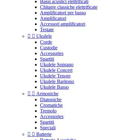
Bassi acustici elettrificati
Chitarre classiche elettrificate
Amplificatori per basso
Amplificatori
Accessori amplificatori
Testate


Ukulele
Corde
Custodie
Accessories
Spartiti
Ukulele Soprano
Ukulele Concert
Ukulele Tenore
Ukulele Baritono
Ukulele Basso


Armoniche
Diatoniche
Cromatiche
Tremolo
Accessories
Spartiti
Speciali


Batterie