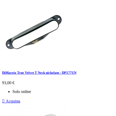
DiMarzio True Velvet T Neck nickelato - DP177UN
Prezzo
93,00 €
Solo online

Acquista