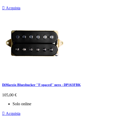

Acquista
DiMarzio Bluesbucker ''F-spaced'' nero - DP163FBK
Prezzo
105,00 €
Solo online

Acquista