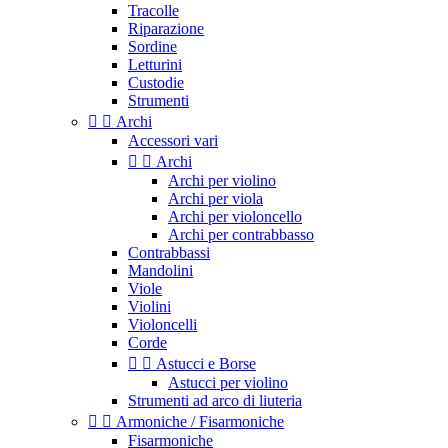
Tracolle
Riparazione
Sordine
Letturini
Custodie
Strumenti


Archi
Accessori vari


Archi
Archi per violino
Archi per viola
Archi per violoncello
Archi per contrabbasso
Contrabbassi
Mandolini
Viole
Violini
Violoncelli
Corde


Astucci e Borse
Astucci per violino
Strumenti ad arco di liuteria


Armoniche / Fisarmoniche
Fisarmoniche