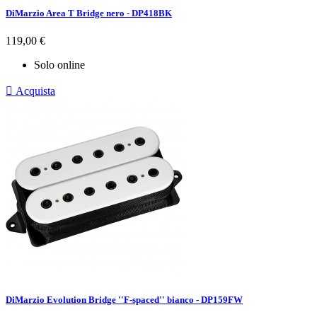
DiMarzio Area T Bridge nero - DP418BK
Prezzo
119,00 €
Solo online

Acquista
DiMarzio Evolution Bridge ''F-spaced'' bianco - DP159FW