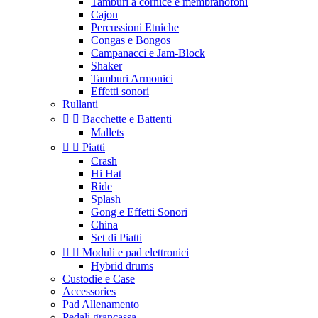
Tamburi a cornice e membranofoni
Cajon
Percussioni Etniche
Congas e Bongos
Campanacci e Jam-Block
Shaker
Tamburi Armonici
Effetti sonori
Rullanti


Bacchette e Battenti
Mallets


Piatti
Crash
Hi Hat
Ride
Splash
Gong e Effetti Sonori
China
Set di Piatti


Moduli e pad elettronici
Hybrid drums
Custodie e Case
Accessories
Pad Allenamento
Pedali grancassa