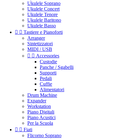
Ukulele Soprano
Ukulele Concert
Ukulele Tenore
Ukulele Baritono
Ukulele Basso


Tastiere e Pianoforti
Arranger
Sintetizzatori
MIDI / USB


Accessories
Custodie
Panche / Sgabelli
Supporti
Pedali
Cuffie
Alimentatori
Drum Machine
Expander
Workstation
Piano Digitali
Piano Acustici
Per la Scuola


Fiati
Flicorno Soprano