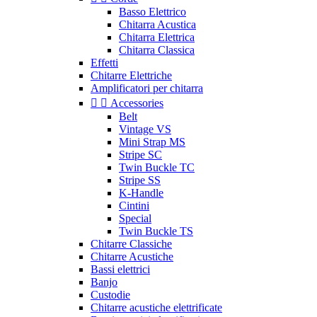
Basso Elettrico
Chitarra Acustica
Chitarra Elettrica
Chitarra Classica
Effetti
Chitarre Elettriche
Amplificatori per chitarra


Accessories
Belt
Vintage VS
Mini Strap MS
Stripe SC
Twin Buckle TC
Stripe SS
K-Handle
Cintini
Special
Twin Buckle TS
Chitarre Classiche
Chitarre Acustiche
Bassi elettrici
Banjo
Custodie
Chitarre acustiche elettrificate