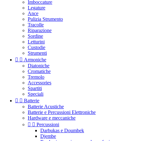
Imboccature
Legature
Ance
Pulizia Strumento
Tracolle
Riparazione
Sordine
Letturini
Custodie
Strumenti


Armoniche
Diatoniche
Cromatiche
Tremolo
Accessories
Spartiti
Speciali


Batterie
Batterie Acustiche
Batterie e Percussioni Elettroniche
Hardware e meccaniche


Percussioni
Darbukas e Doumbek
Djembe