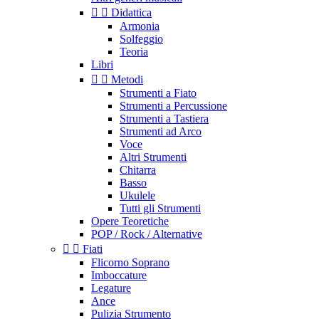


Didattica
Armonia
Solfeggio
Teoria
Libri


Metodi
Strumenti a Fiato
Strumenti a Percussione
Strumenti a Tastiera
Strumenti ad Arco
Voce
Altri Strumenti
Chitarra
Basso
Ukulele
Tutti gli Strumenti
Opere Teoretiche
POP / Rock / Alternative


Fiati
Flicorno Soprano
Imboccature
Legature
Ance
Pulizia Strumento