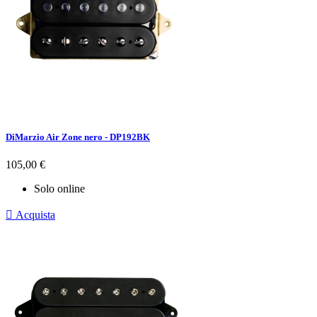
DiMarzio Air Zone nero - DP192BK
Prezzo
105,00 €
Solo online

Acquista