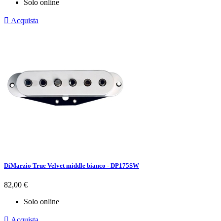
Solo online

Acquista
DiMarzio True Velvet middle bianco - DP175SW
Prezzo
82,00 €
Solo online

Acquista