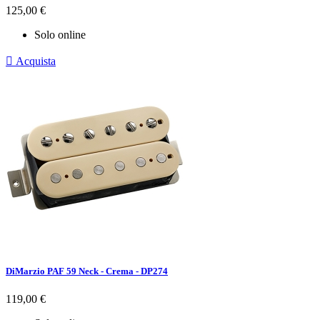
Prezzo
125,00 €
Solo online

Acquista
DiMarzio PAF 59 Neck - Crema - DP274
Prezzo
119,00 €