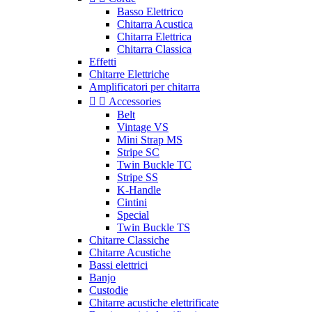
Basso Elettrico
Chitarra Acustica
Chitarra Elettrica
Chitarra Classica
Effetti
Chitarre Elettriche
Amplificatori per chitarra


Accessories
Belt
Vintage VS
Mini Strap MS
Stripe SC
Twin Buckle TC
Stripe SS
K-Handle
Cintini
Special
Twin Buckle TS
Chitarre Classiche
Chitarre Acustiche
Bassi elettrici
Banjo
Custodie
Chitarre acustiche elettrificate