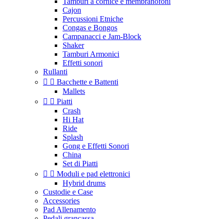
Tamburi a cornice e membranofoni
Cajon
Percussioni Etniche
Congas e Bongos
Campanacci e Jam-Block
Shaker
Tamburi Armonici
Effetti sonori
Rullanti


Bacchette e Battenti
Mallets


Piatti
Crash
Hi Hat
Ride
Splash
Gong e Effetti Sonori
China
Set di Piatti


Moduli e pad elettronici
Hybrid drums
Custodie e Case
Accessories
Pad Allenamento
Pedali grancassa