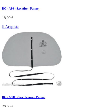
BG - A30 - Sax Alto - Panno
Prezzo
18,00 €

Acquista
BG - A30L - Sax Tenore - Panno
Prezzo
20,00 €