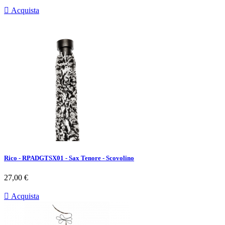

Acquista
Rico - RPADGTSX01 - Sax Tenore - Scovolino
Prezzo
27,00 €

Acquista