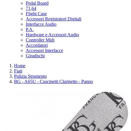
Pedal Board
71,64
Flight Case
Accessori Registratori Digitali
Interfacce Audio
P.A.
Hardware e Accessori Audio
Controller Midi
Accordatori
Accessori Interfacce
Giradischi
Home
Fiati
Pulizia Strumento
BG - A65U - Cuscinetti Clarinetto - Panno