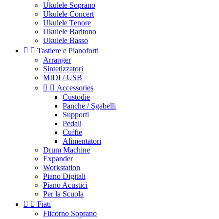
Ukulele Soprano
Ukulele Concert
Ukulele Tenore
Ukulele Baritono
Ukulele Basso


Tastiere e Pianoforti
Arranger
Sintetizzatori
MIDI / USB


Accessories
Custodie
Panche / Sgabelli
Supporti
Pedali
Cuffie
Alimentatori
Drum Machine
Expander
Workstation
Piano Digitali
Piano Acustici
Per la Scuola


Fiati
Flicorno Soprano