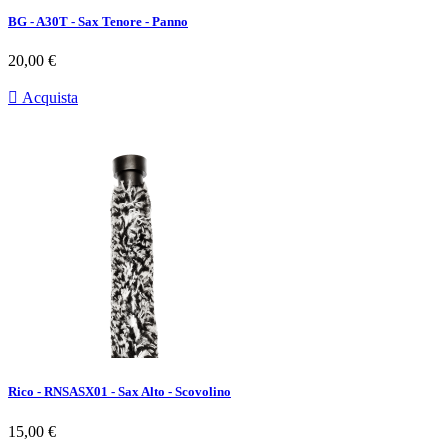
BG - A30T - Sax Tenore - Panno
Prezzo
20,00 €

Acquista
Rico - RNSASX01 - Sax Alto - Scovolino
Prezzo
15,00 €