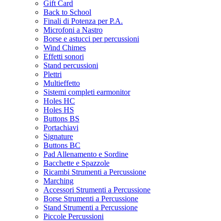
Gift Card
Back to School
Finali di Potenza per P.A.
Microfoni a Nastro
Borse e astucci per percussioni
Wind Chimes
Effetti sonori
Stand percussioni
Plettri
Multieffetto
Sistemi completi earmonitor
Holes HC
Holes HS
Buttons BS
Portachiavi
Signature
Buttons BC
Pad Allenamento e Sordine
Bacchette e Spazzole
Ricambi Strumenti a Percussione
Marching
Accessori Strumenti a Percussione
Borse Strumenti a Percussione
Stand Strumenti a Percussione
Piccole Percussioni