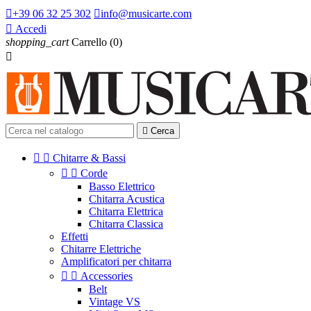

+39 06 32 25 302

info@musicarte.com

Accedi
shopping_cart
Carrello
(0)


Cerca


Chitarre & Bassi


Corde
Basso Elettrico
Chitarra Acustica
Chitarra Elettrica
Chitarra Classica
Effetti
Chitarre Elettriche
Amplificatori per chitarra


Accessories
Belt
Vintage VS