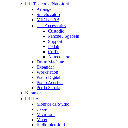


Tastiere e Pianoforti
Arranger
Sintetizzatori
MIDI / USB


Accessories
Custodie
Panche / Sgabelli
Supporti
Pedali
Cuffie
Alimentatori
Drum Machine
Expander
Workstation
Piano Digitali
Piano Acustici
Per la Scuola
Karaoke


PA
Monitor da Studio
Casse
Microfoni
Mixer
Radiomicrofoni