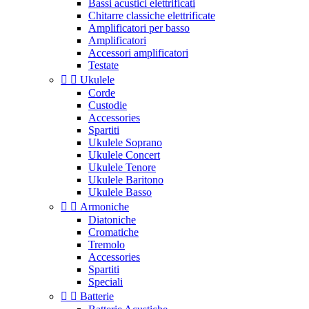
Bassi acustici elettrificati
Chitarre classiche elettrificate
Amplificatori per basso
Amplificatori
Accessori amplificatori
Testate


Ukulele
Corde
Custodie
Accessories
Spartiti
Ukulele Soprano
Ukulele Concert
Ukulele Tenore
Ukulele Baritono
Ukulele Basso


Armoniche
Diatoniche
Cromatiche
Tremolo
Accessories
Spartiti
Speciali


Batterie