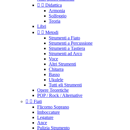


Didattica
Armonia
Solfeggio
Teoria
Libri


Metodi
Strumenti a Fiato
Strumenti a Percussione
Strumenti a Tastiera
Strumenti ad Arco
Voce
Altri Strumenti
Chitarra
Basso
Ukulele
Tutti gli Strumenti
Opere Teoretiche
POP / Rock / Alternative


Fiati
Flicorno Soprano
Imboccature
Legature
Ance
Pulizia Strumento