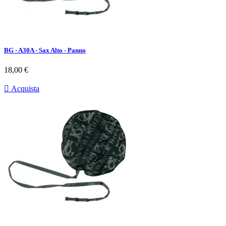
BG - A30A - Sax Alto - Panno
Prezzo
18,00 €

Acquista