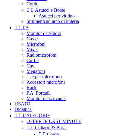
Corde


Astucci e Borse
Astucci per violino
Strumenti ad arco di liuteria


PA
Monitor da Studio
Casse
Microfoni
Mixer
Radiomicrofoni
Cuffie
Cavi
Megafoni
aste per microfono
Accessori microfoni
Rack
P.A. Portatili
Monitor da scrivania
USATO
Didattica


CATEGORIE
OFFERTE LAST MINUTE


Chitarre & Bassi


Corde