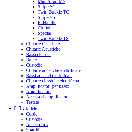
Mini Strap MS
Stripe SC
Twin Buckle TC
Stripe SS
K-Handle
Cintini
Special
Twin Buckle TS
Chitarre Classiche
Chitarre Acustiche
Bassi elettrici
Banjo
Custodie
Chitarre acustiche elettrificate
Bassi acustici elettrificati
Chitarre classiche elettrificate
Amplificatori per basso
Amplificatori
Accessori amplificatori
Testate


Ukulele
Corde
Custodie
Accessories
Spartiti