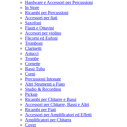
Hardware e Accessori per Percussioni
In Store
Ricambi per Percussioni
Accessori per fiati
Saxofoni
Flauti e Ottavini
Accesori per violino
Flicorni ed Eufoni
Tromboni
Clarinetti
Astucci
Trombe
Cornette
Bassi Tuba
Corni
Percussioni Intonate
Altri Strumenti a Fiato
Studio & Recording
Pickup
Ricambi per Chitarre e Bassi
Accessori per Chitarre, Bassi e Altri
Ricambi per Fiati
Accessori per Amplificatori ed Effetti
Amplificatori per Chitarra
Cover