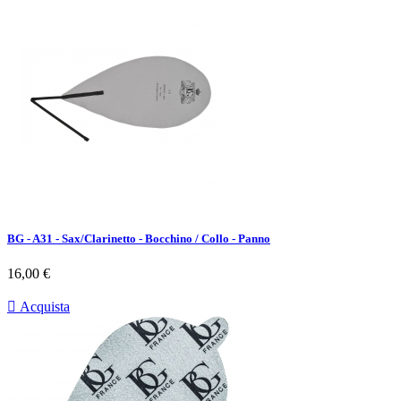
BG - A31 - Sax/Clarinetto - Bocchino / Collo - Panno
Prezzo
16,00 €

Acquista