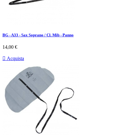
BG - A33 - Sax Soprano / Cl. Mib - Panno
Prezzo
14,00 €

Acquista