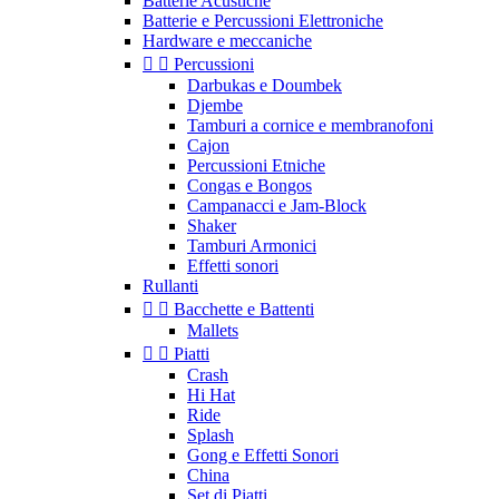
Batterie Acustiche
Batterie e Percussioni Elettroniche
Hardware e meccaniche


Percussioni
Darbukas e Doumbek
Djembe
Tamburi a cornice e membranofoni
Cajon
Percussioni Etniche
Congas e Bongos
Campanacci e Jam-Block
Shaker
Tamburi Armonici
Effetti sonori
Rullanti


Bacchette e Battenti
Mallets


Piatti
Crash
Hi Hat
Ride
Splash
Gong e Effetti Sonori
China
Set di Piatti