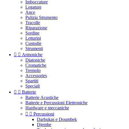
Imboccature
Legature
Ance
Pulizia Strumento
Tracolle
Riparazione
Sordine
Letturini
Custodie
Strumenti


Armoniche
Diatoniche
Cromatiche
Tremolo
Accessories
Spartiti
Speciali


Batterie
Batterie Acustiche
Batterie e Percussioni Elettroniche
Hardware e meccaniche


Percussioni
Darbukas e Doumbek
Djembe