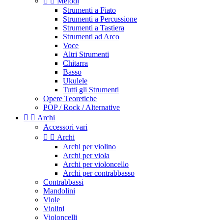


Metodi
Strumenti a Fiato
Strumenti a Percussione
Strumenti a Tastiera
Strumenti ad Arco
Voce
Altri Strumenti
Chitarra
Basso
Ukulele
Tutti gli Strumenti
Opere Teoretiche
POP / Rock / Alternative


Archi
Accessori vari


Archi
Archi per violino
Archi per viola
Archi per violoncello
Archi per contrabbasso
Contrabbassi
Mandolini
Viole
Violini
Violoncelli