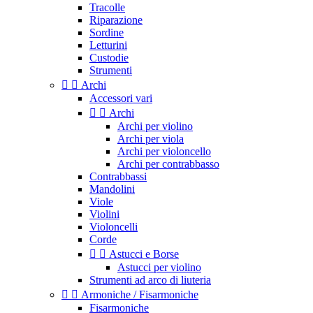
Tracolle
Riparazione
Sordine
Letturini
Custodie
Strumenti


Archi
Accessori vari


Archi
Archi per violino
Archi per viola
Archi per violoncello
Archi per contrabbasso
Contrabbassi
Mandolini
Viole
Violini
Violoncelli
Corde


Astucci e Borse
Astucci per violino
Strumenti ad arco di liuteria


Armoniche / Fisarmoniche
Fisarmoniche