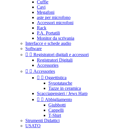
Cuffie
Cavi
Megafoni
aste per microfono
Accessori microfoni
Rack
P.A. Portatili
Monitor da scrivania
Interfacce e schede audio
Software


Registratori digitali e accessori
Registratori Digitali
Accessories


Accessories


Oggettistica
Svuotatasche
Tazze in ceramica
Scacciapensieri / Jews Harp


Abbigliamento
Giubbotti
Cappelli
T-Shirt
Strumenti Didattici
USATO