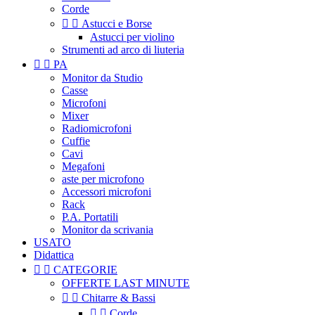
Corde


Astucci e Borse
Astucci per violino
Strumenti ad arco di liuteria


PA
Monitor da Studio
Casse
Microfoni
Mixer
Radiomicrofoni
Cuffie
Cavi
Megafoni
aste per microfono
Accessori microfoni
Rack
P.A. Portatili
Monitor da scrivania
USATO
Didattica


CATEGORIE
OFFERTE LAST MINUTE


Chitarre & Bassi


Corde