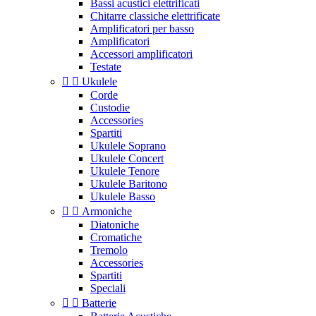
Bassi acustici elettrificati
Chitarre classiche elettrificate
Amplificatori per basso
Amplificatori
Accessori amplificatori
Testate


Ukulele
Corde
Custodie
Accessories
Spartiti
Ukulele Soprano
Ukulele Concert
Ukulele Tenore
Ukulele Baritono
Ukulele Basso


Armoniche
Diatoniche
Cromatiche
Tremolo
Accessories
Spartiti
Speciali


Batterie