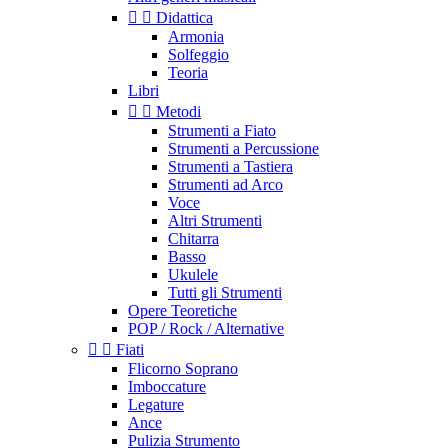


Didattica
Armonia
Solfeggio
Teoria
Libri


Metodi
Strumenti a Fiato
Strumenti a Percussione
Strumenti a Tastiera
Strumenti ad Arco
Voce
Altri Strumenti
Chitarra
Basso
Ukulele
Tutti gli Strumenti
Opere Teoretiche
POP / Rock / Alternative


Fiati
Flicorno Soprano
Imboccature
Legature
Ance
Pulizia Strumento