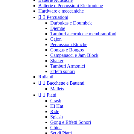
Batterie Acustiche
Batterie e Percussioni Elettroniche
Hardware e meccaniche


Percussioni
Darbukas e Doumbek
Djembe
Tamburi a cornice e membranofoni
Cajon
Percussioni Etniche
Congas e Bongos
Campanacci e Jam-Block
Shaker
Tamburi Armonici
Effetti sonori
Rullanti


Bacchette e Battenti
Mallets


Piatti
Crash
Hi Hat
Ride
Splash
Gong e Effetti Sonori
China
Set di Piatti