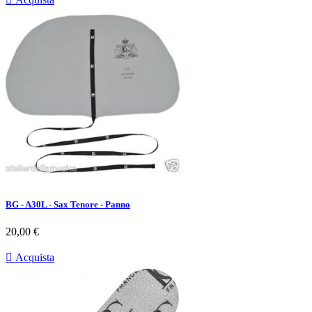
BG - A30L - Sax Tenore - Panno
Prezzo
20,00 €

Acquista