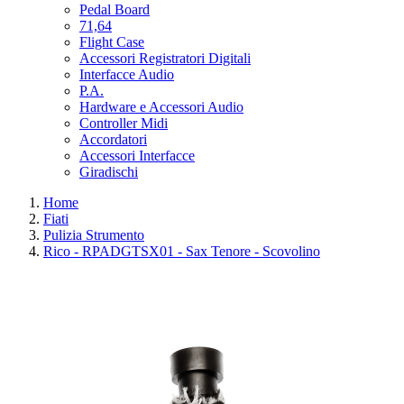
Pedal Board
71,64
Flight Case
Accessori Registratori Digitali
Interfacce Audio
P.A.
Hardware e Accessori Audio
Controller Midi
Accordatori
Accessori Interfacce
Giradischi
Home
Fiati
Pulizia Strumento
Rico - RPADGTSX01 - Sax Tenore - Scovolino