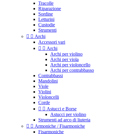
Tracolle
Riparazione
Sordine
Letturini
Custodie
Strumenti


Archi
Accessori vari


Archi
Archi per violino
Archi per viola
Archi per violoncello
Archi per contrabbasso
Contrabbassi
Mandolini
Viole
Violini
Violoncelli
Corde


Astucci e Borse
Astucci per violino
Strumenti ad arco di liuteria


Armoniche / Fisarmoniche
Fisarmoniche