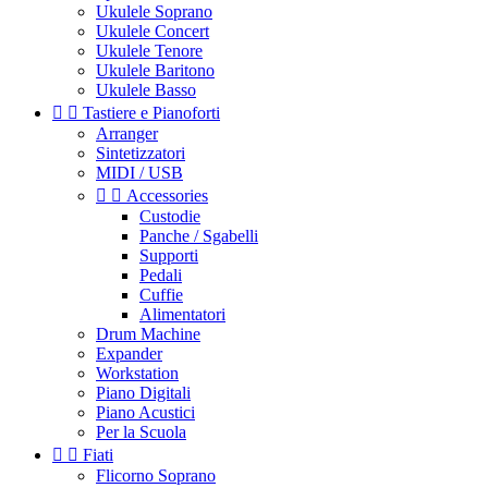
Ukulele Soprano
Ukulele Concert
Ukulele Tenore
Ukulele Baritono
Ukulele Basso


Tastiere e Pianoforti
Arranger
Sintetizzatori
MIDI / USB


Accessories
Custodie
Panche / Sgabelli
Supporti
Pedali
Cuffie
Alimentatori
Drum Machine
Expander
Workstation
Piano Digitali
Piano Acustici
Per la Scuola


Fiati
Flicorno Soprano