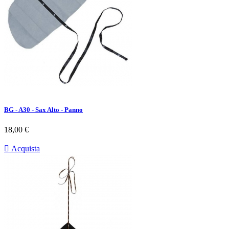
BG - A30 - Sax Alto - Panno
Prezzo
18,00 €

Acquista