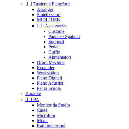


Tastiere e Pianoforti
Arranger
Sintetizzatori
MIDI / USB


Accessories
Custodie
Panche / Sgabelli
Supporti
Pedali
Cuffie
Alimentatori
Drum Machine
Expander
Workstation
Piano Digitali
Piano Acustici
Per la Scuola
Karaoke


PA
Monitor da Studio
Casse
Microfoni
Mixer
Radiomicrofoni