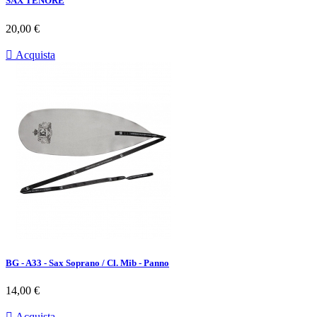
SAX TENORE
Prezzo
20,00 €

Acquista
BG - A33 - Sax Soprano / Cl. Mib - Panno
Prezzo
14,00 €

Acquista