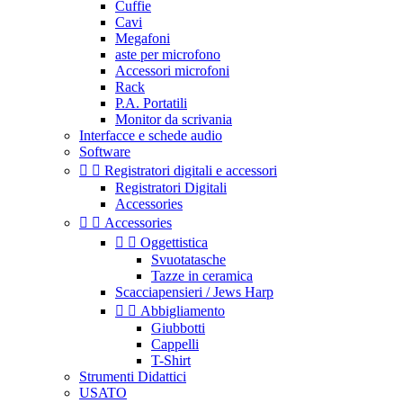
Cuffie
Cavi
Megafoni
aste per microfono
Accessori microfoni
Rack
P.A. Portatili
Monitor da scrivania
Interfacce e schede audio
Software


Registratori digitali e accessori
Registratori Digitali
Accessories


Accessories


Oggettistica
Svuotatasche
Tazze in ceramica
Scacciapensieri / Jews Harp


Abbigliamento
Giubbotti
Cappelli
T-Shirt
Strumenti Didattici
USATO