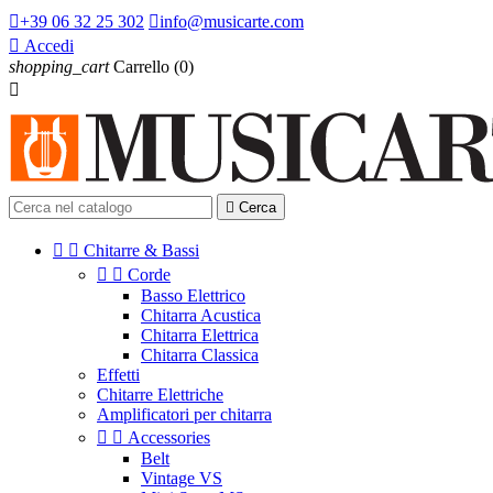

+39 06 32 25 302

info@musicarte.com

Accedi
shopping_cart
Carrello
(0)


Cerca


Chitarre & Bassi


Corde
Basso Elettrico
Chitarra Acustica
Chitarra Elettrica
Chitarra Classica
Effetti
Chitarre Elettriche
Amplificatori per chitarra


Accessories
Belt
Vintage VS