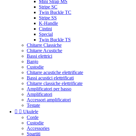
Mini Strap MS
Stripe SC
Twin Buckle TC
Stripe SS
K-Handle
Cintini
Special
Twin Buckle TS
Chitarre Classiche
Chitarre Acustiche
Bassi elettrici
Banjo
Custodie
Chitarre acustiche elettrificate
Bassi acustici elettrificati
Chitarre classiche elettrificate
Amplificatori per basso
Amplificatori
Accessori amplificatori
Testate


Ukulele
Corde
Custodie
Accessories
Spartiti