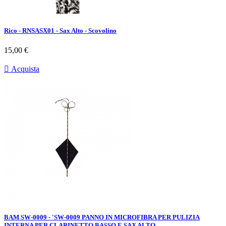
Rico - RNSASX01 - Sax Alto - Scovolino
Prezzo
15,00 €

Acquista
BAM SW-0009 - 'SW-0009 PANNO IN MICROFIBRA PER PULIZIA
INTERNA PER CLARINETTO BASSO E SAX ALTO