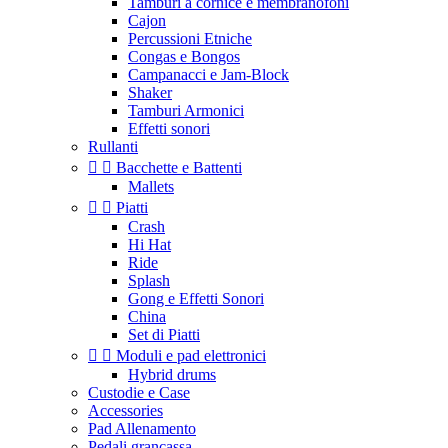
Tamburi a cornice e membranofoni
Cajon
Percussioni Etniche
Congas e Bongos
Campanacci e Jam-Block
Shaker
Tamburi Armonici
Effetti sonori
Rullanti


Bacchette e Battenti
Mallets


Piatti
Crash
Hi Hat
Ride
Splash
Gong e Effetti Sonori
China
Set di Piatti


Moduli e pad elettronici
Hybrid drums
Custodie e Case
Accessories
Pad Allenamento
Pedali grancassa