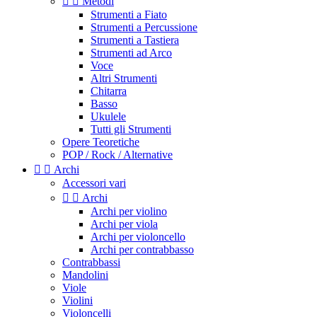


Metodi
Strumenti a Fiato
Strumenti a Percussione
Strumenti a Tastiera
Strumenti ad Arco
Voce
Altri Strumenti
Chitarra
Basso
Ukulele
Tutti gli Strumenti
Opere Teoretiche
POP / Rock / Alternative


Archi
Accessori vari


Archi
Archi per violino
Archi per viola
Archi per violoncello
Archi per contrabbasso
Contrabbassi
Mandolini
Viole
Violini
Violoncelli