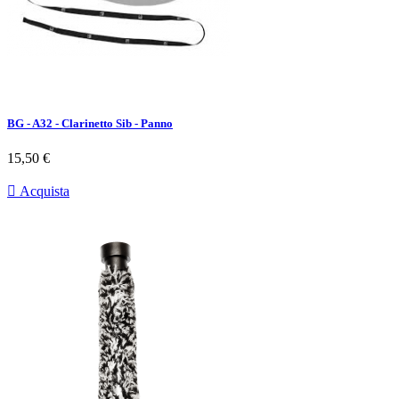
BG - A32 - Clarinetto Sib - Panno
Prezzo
15,50 €

Acquista