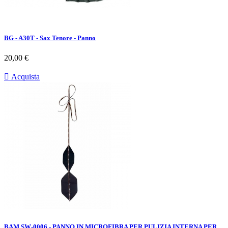
BG - A30T - Sax Tenore - Panno
Prezzo
20,00 €

Acquista
BAM SW-0006 - PANNO IN MICROFIBRA PER PULIZIA INTERNA PER