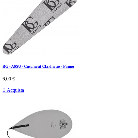
BG - A65U - Cuscinetti Clarinetto - Panno
Prezzo
6,00 €

Acquista