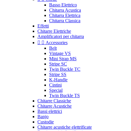
Basso Elettrico
Chitarra Acustica
Chitarra Elettrica
Chitarra Classica
Effetti
Chitarre Elettriche
Amplificatori per chitarra


Accessories
Belt
Vintage VS
Mini Strap MS
Stripe SC
Twin Buckle TC
Stripe SS
K-Handle
Cintini
Special
Twin Buckle TS
Chitarre Classiche
Chitarre Acustiche
Bassi elettrici
Banjo
Custodie
Chitarre acustiche elettrificate