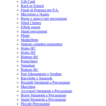
Gift Card
Back to School
Finali di Potenza per P.A.
Microfoni a Nastro
Borse e astucci per percussioni
Wind Chimes
Effetti sonori
Stand percussioni
Plettri
Multieffetto
Sistemi completi earmonitor
Holes HC
Holes HS
Buttons BS
Portachiavi
Signature
Buttons BC
Pad Allenamento e Sordine
Bacchette e Spazzole
Ricambi Strumenti a Percussione
Marching
Accessori Strumenti a Percussione
Borse Strumenti a Percussione
Stand Strumenti a Percussione
Piccole Percussioni