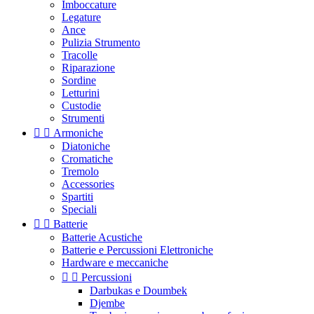
Imboccature
Legature
Ance
Pulizia Strumento
Tracolle
Riparazione
Sordine
Letturini
Custodie
Strumenti


Armoniche
Diatoniche
Cromatiche
Tremolo
Accessories
Spartiti
Speciali


Batterie
Batterie Acustiche
Batterie e Percussioni Elettroniche
Hardware e meccaniche


Percussioni
Darbukas e Doumbek
Djembe