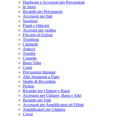
Hardware e Accessori per Percussioni
In Store
Ricambi per Percussioni
Accessori per fiati
Saxofoni
Flauti e Ottavini
Accesori per violino
Flicorni ed Eufoni
Tromboni
Clarinetti
Astucci
Trombe
Cornette
Bassi Tuba
Corni
Percussioni Intonate
Altri Strumenti a Fiato
Studio & Recording
Pickup
Ricambi per Chitarre e Bassi
Accessori per Chitarre, Bassi e Altri
Ricambi per Fiati
Accessori per Amplificatori ed Effetti
Amplificatori per Chitarra
Cover