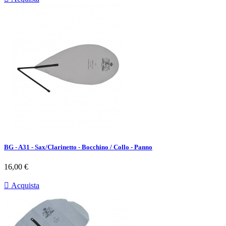
BG - A31 - Sax/Clarinetto - Bocchino / Collo - Panno
Prezzo
16,00 €

Acquista