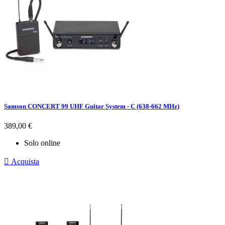
Samson CONCERT 99 UHF Guitar System - C (638-662 MHz)
Prezzo
389,00 €
Solo online

Acquista