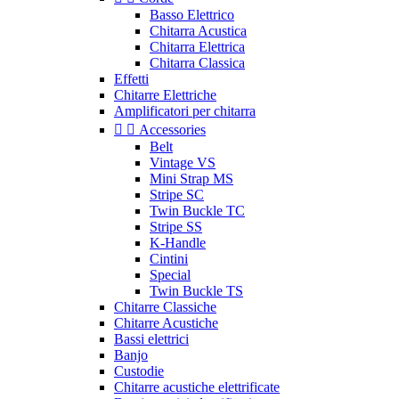
Basso Elettrico
Chitarra Acustica
Chitarra Elettrica
Chitarra Classica
Effetti
Chitarre Elettriche
Amplificatori per chitarra


Accessories
Belt
Vintage VS
Mini Strap MS
Stripe SC
Twin Buckle TC
Stripe SS
K-Handle
Cintini
Special
Twin Buckle TS
Chitarre Classiche
Chitarre Acustiche
Bassi elettrici
Banjo
Custodie
Chitarre acustiche elettrificate