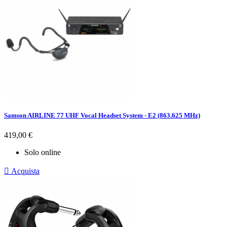
Samson AIRLINE 77 UHF Vocal Headset System - E2 (863.625 MHz)
Prezzo
419,00 €
Solo online

Acquista