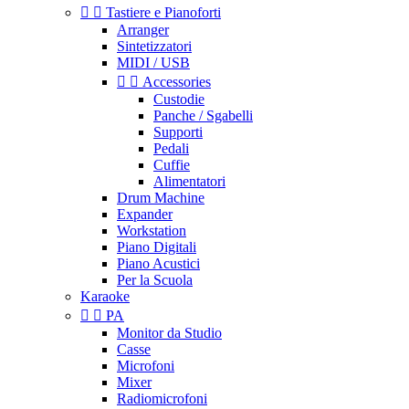


Tastiere e Pianoforti
Arranger
Sintetizzatori
MIDI / USB


Accessories
Custodie
Panche / Sgabelli
Supporti
Pedali
Cuffie
Alimentatori
Drum Machine
Expander
Workstation
Piano Digitali
Piano Acustici
Per la Scuola
Karaoke


PA
Monitor da Studio
Casse
Microfoni
Mixer
Radiomicrofoni