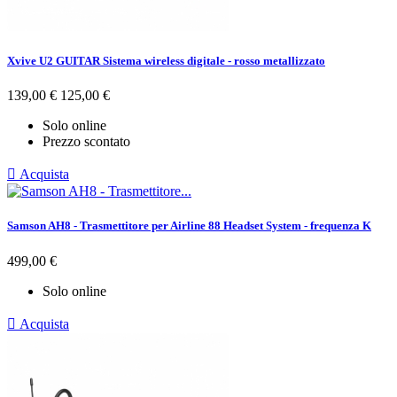
Xvive U2 GUITAR Sistema wireless digitale - rosso metallizzato
Prezzo
Prezzo
139,00 €
125,00 €
base
Solo online
Prezzo scontato

Acquista
Samson AH8 - Trasmettitore per Airline 88 Headset System - frequenza K
Prezzo
499,00 €
Solo online

Acquista