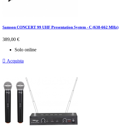
Samson CONCERT 99 UHF Presentation System - C (638-662 MHz)
Prezzo
389,00 €
Solo online

Acquista