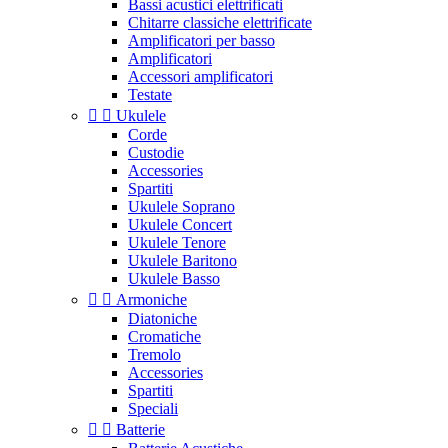
Bassi acustici elettrificati
Chitarre classiche elettrificate
Amplificatori per basso
Amplificatori
Accessori amplificatori
Testate


Ukulele
Corde
Custodie
Accessories
Spartiti
Ukulele Soprano
Ukulele Concert
Ukulele Tenore
Ukulele Baritono
Ukulele Basso


Armoniche
Diatoniche
Cromatiche
Tremolo
Accessories
Spartiti
Speciali


Batterie