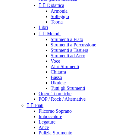


Didattica
Armonia
Solfeggio
Teoria
Libri


Metodi
Strumenti a Fiato
Strumenti a Percussione
Strumenti a Tastiera
Strumenti ad Arco
Voce
Altri Strumenti
Chitarra
Basso
Ukulele
Tutti gli Strumenti
Opere Teoretiche
POP / Rock / Alternative


Fiati
Flicorno Soprano
Imboccature
Legature
Ance
Pulizia Strumento