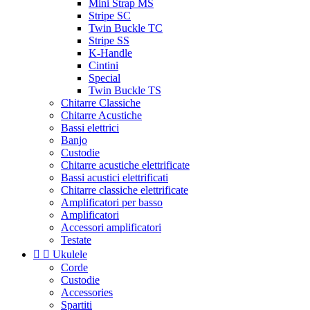
Mini Strap MS
Stripe SC
Twin Buckle TC
Stripe SS
K-Handle
Cintini
Special
Twin Buckle TS
Chitarre Classiche
Chitarre Acustiche
Bassi elettrici
Banjo
Custodie
Chitarre acustiche elettrificate
Bassi acustici elettrificati
Chitarre classiche elettrificate
Amplificatori per basso
Amplificatori
Accessori amplificatori
Testate


Ukulele
Corde
Custodie
Accessories
Spartiti