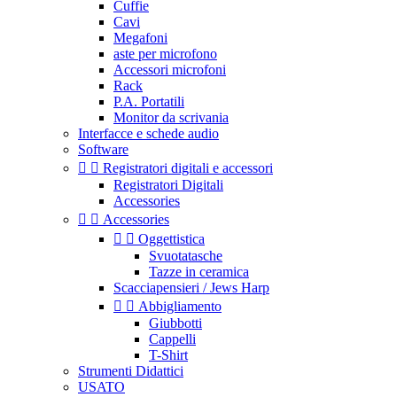
Cuffie
Cavi
Megafoni
aste per microfono
Accessori microfoni
Rack
P.A. Portatili
Monitor da scrivania
Interfacce e schede audio
Software


Registratori digitali e accessori
Registratori Digitali
Accessories


Accessories


Oggettistica
Svuotatasche
Tazze in ceramica
Scacciapensieri / Jews Harp


Abbigliamento
Giubbotti
Cappelli
T-Shirt
Strumenti Didattici
USATO