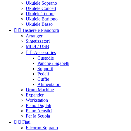
Ukulele Soprano
Ukulele Concert
Ukulele Tenore
Ukulele Baritono
Ukulele Basso


Tastiere e Pianoforti
Arranger
Sintetizzatori
MIDI / USB


Accessories
Custodie
Panche / Sgabelli
Supporti
Pedali
Cuffie
Alimentatori
Drum Machine
Expander
Workstation
Piano Digitali
Piano Acustici
Per la Scuola


Fiati
Flicorno Soprano