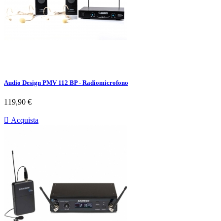
Audio Design PMV 112 BP - Radiomicrofono
Prezzo
119,90 €

Acquista