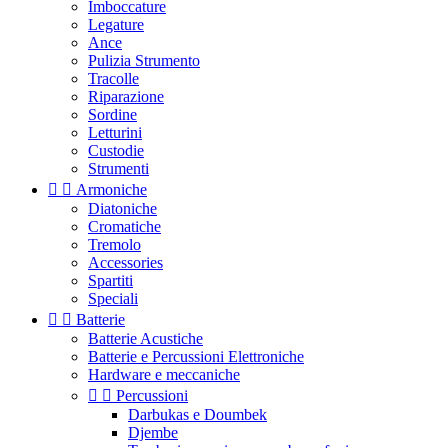
Imboccature
Legature
Ance
Pulizia Strumento
Tracolle
Riparazione
Sordine
Letturini
Custodie
Strumenti


Armoniche
Diatoniche
Cromatiche
Tremolo
Accessories
Spartiti
Speciali


Batterie
Batterie Acustiche
Batterie e Percussioni Elettroniche
Hardware e meccaniche


Percussioni
Darbukas e Doumbek
Djembe