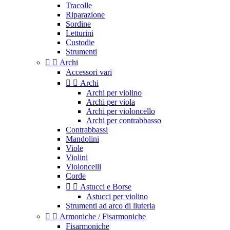
Tracolle
Riparazione
Sordine
Letturini
Custodie
Strumenti


Archi
Accessori vari


Archi
Archi per violino
Archi per viola
Archi per violoncello
Archi per contrabbasso
Contrabbassi
Mandolini
Viole
Violini
Violoncelli
Corde


Astucci e Borse
Astucci per violino
Strumenti ad arco di liuteria


Armoniche / Fisarmoniche
Fisarmoniche