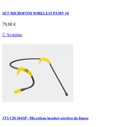
SET MICROFONI WIRELESS PA MV 10
Prezzo
79,00 €

Acquista
JTS CM-304SP - Microfono headset wireless da fitness