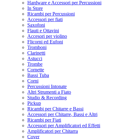
Hardware e Accessori per Percussioni
In Store
Ricambi per Percussioni
Accessori per fiati
Saxofoni
Flauti e Ottavini
Accesori per violino
Flicorni ed Eufoni
Tromboni
Clarinetti
Astucci
Trombe
Cornette
Bassi Tuba
Corni
Percussioni Intonate
Altri Strumenti a Fiato
Studio & Recording
Pickup
Ricambi per Chitarre e Bassi
Accessori per Chitarre, Bassi e Altri
Ricambi per Fiati
Accessori per Amplificatori ed Effetti
Amplificatori per Chitarra
Cover