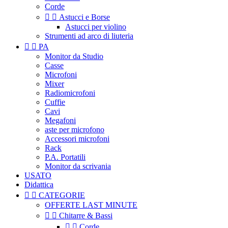
Corde


Astucci e Borse
Astucci per violino
Strumenti ad arco di liuteria


PA
Monitor da Studio
Casse
Microfoni
Mixer
Radiomicrofoni
Cuffie
Cavi
Megafoni
aste per microfono
Accessori microfoni
Rack
P.A. Portatili
Monitor da scrivania
USATO
Didattica


CATEGORIE
OFFERTE LAST MINUTE


Chitarre & Bassi


Corde