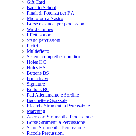
Gift Card
Back to School
Finali di Potenza per P.A.
Microfoni a Nastro
Borse e astucci per percussioni
Wind Chimes
Effetti sonori
Stand percussioni
Plettri
Multieffetto
Sistemi completi earmonitor
Holes HC
Holes HS
Buttons BS
Portachiavi
Signature
Buttons BC
Pad Allenamento e Sordine
Bacchette e Spazzole
Ricambi Strumenti a Percussione
Marching
Accessori Strumenti a Percussione
Borse Strumenti a Percussione
Stand Strumenti a Percussione
Piccole Percussioni