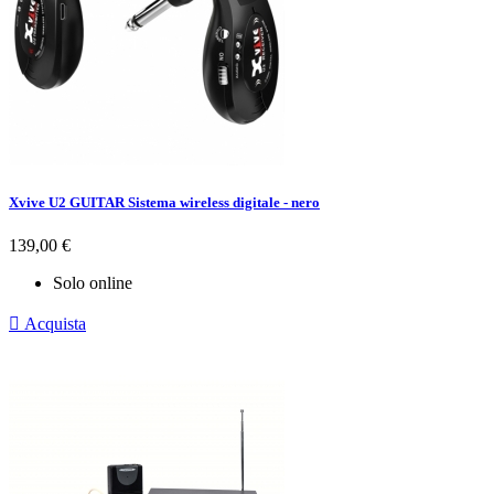
Xvive U2 GUITAR Sistema wireless digitale - nero
Prezzo
139,00 €
Solo online

Acquista