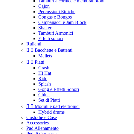
Tamburi a cornice e membranofoni
Cajon
Percussioni Etniche
Congas e Bongos
Campanacci e Jam-Block
Shaker
Tamburi Armonici
Effetti sonori
Rullanti


Bacchette e Battenti
Mallets


Piatti
Crash
Hi Hat
Ride
Splash
Gong e Effetti Sonori
China
Set di Piatti


Moduli e pad elettronici
Hybrid drums
Custodie e Case
Accessories
Pad Allenamento
Pedali grancassa