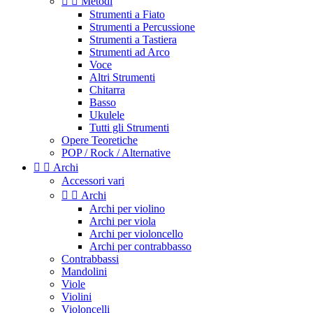


Metodi
Strumenti a Fiato
Strumenti a Percussione
Strumenti a Tastiera
Strumenti ad Arco
Voce
Altri Strumenti
Chitarra
Basso
Ukulele
Tutti gli Strumenti
Opere Teoretiche
POP / Rock / Alternative


Archi
Accessori vari


Archi
Archi per violino
Archi per viola
Archi per violoncello
Archi per contrabbasso
Contrabbassi
Mandolini
Viole
Violini
Violoncelli