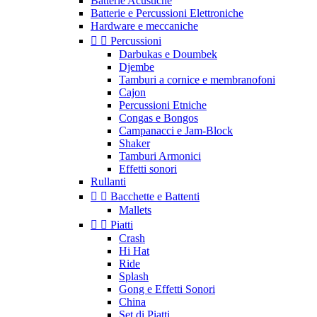
Batterie Acustiche
Batterie e Percussioni Elettroniche
Hardware e meccaniche


Percussioni
Darbukas e Doumbek
Djembe
Tamburi a cornice e membranofoni
Cajon
Percussioni Etniche
Congas e Bongos
Campanacci e Jam-Block
Shaker
Tamburi Armonici
Effetti sonori
Rullanti


Bacchette e Battenti
Mallets


Piatti
Crash
Hi Hat
Ride
Splash
Gong e Effetti Sonori
China
Set di Piatti