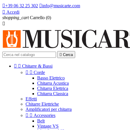

+39 06 32 25 302

info@musicarte.com

Accedi
shopping_cart
Carrello
(0)


Cerca


Chitarre & Bassi


Corde
Basso Elettrico
Chitarra Acustica
Chitarra Elettrica
Chitarra Classica
Effetti
Chitarre Elettriche
Amplificatori per chitarra


Accessories
Belt
Vintage VS