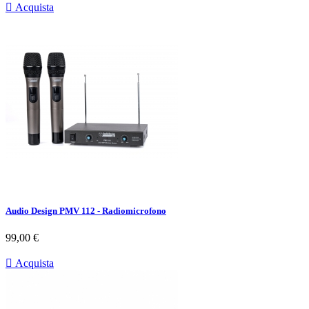

Acquista
Audio Design PMV 112 - Radiomicrofono
Prezzo
99,00 €

Acquista