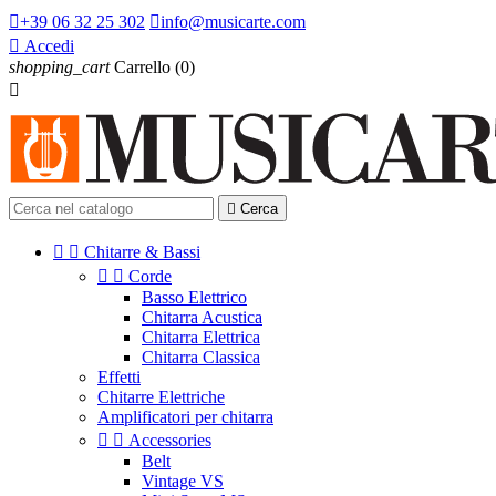

+39 06 32 25 302

info@musicarte.com

Accedi
shopping_cart
Carrello
(0)


Cerca


Chitarre & Bassi


Corde
Basso Elettrico
Chitarra Acustica
Chitarra Elettrica
Chitarra Classica
Effetti
Chitarre Elettriche
Amplificatori per chitarra


Accessories
Belt
Vintage VS