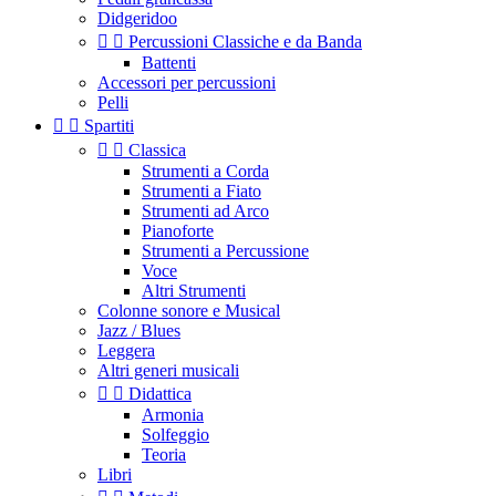
Didgeridoo


Percussioni Classiche e da Banda
Battenti
Accessori per percussioni
Pelli


Spartiti


Classica
Strumenti a Corda
Strumenti a Fiato
Strumenti ad Arco
Pianoforte
Strumenti a Percussione
Voce
Altri Strumenti
Colonne sonore e Musical
Jazz / Blues
Leggera
Altri generi musicali


Didattica
Armonia
Solfeggio
Teoria
Libri