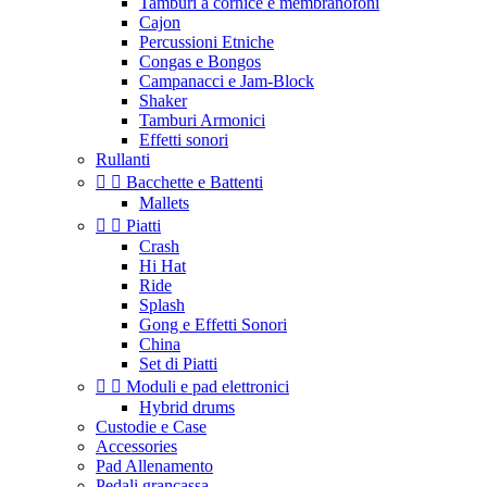
Tamburi a cornice e membranofoni
Cajon
Percussioni Etniche
Congas e Bongos
Campanacci e Jam-Block
Shaker
Tamburi Armonici
Effetti sonori
Rullanti


Bacchette e Battenti
Mallets


Piatti
Crash
Hi Hat
Ride
Splash
Gong e Effetti Sonori
China
Set di Piatti


Moduli e pad elettronici
Hybrid drums
Custodie e Case
Accessories
Pad Allenamento
Pedali grancassa