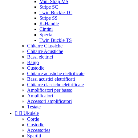
Mini Strap MS
Stripe SC
Twin Buckle TC
Stripe SS
K-Handle
Cintini
Special
Twin Buckle TS
Chitarre Classiche
Chitarre Acustiche
Bassi elettrici
Banjo
Custodie
Chitarre acustiche elettrificate
Bassi acustici elettrificati
Chitarre classiche elettrificate
Amplificatori per basso
Amplificatori
Accessori amplificatori
Testate


Ukulele
Corde
Custodie
Accessories
Spartiti