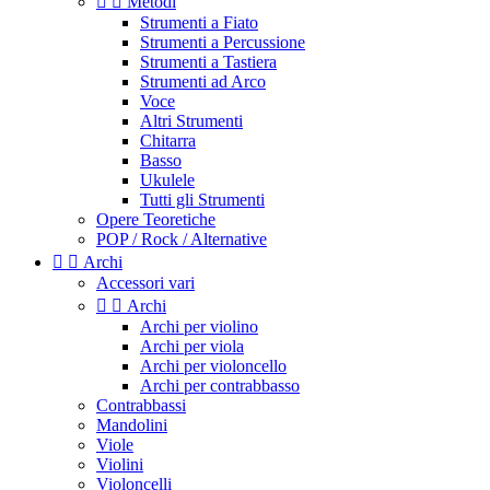


Metodi
Strumenti a Fiato
Strumenti a Percussione
Strumenti a Tastiera
Strumenti ad Arco
Voce
Altri Strumenti
Chitarra
Basso
Ukulele
Tutti gli Strumenti
Opere Teoretiche
POP / Rock / Alternative


Archi
Accessori vari


Archi
Archi per violino
Archi per viola
Archi per violoncello
Archi per contrabbasso
Contrabbassi
Mandolini
Viole
Violini
Violoncelli