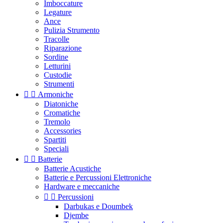
Imboccature
Legature
Ance
Pulizia Strumento
Tracolle
Riparazione
Sordine
Letturini
Custodie
Strumenti


Armoniche
Diatoniche
Cromatiche
Tremolo
Accessories
Spartiti
Speciali


Batterie
Batterie Acustiche
Batterie e Percussioni Elettroniche
Hardware e meccaniche


Percussioni
Darbukas e Doumbek
Djembe