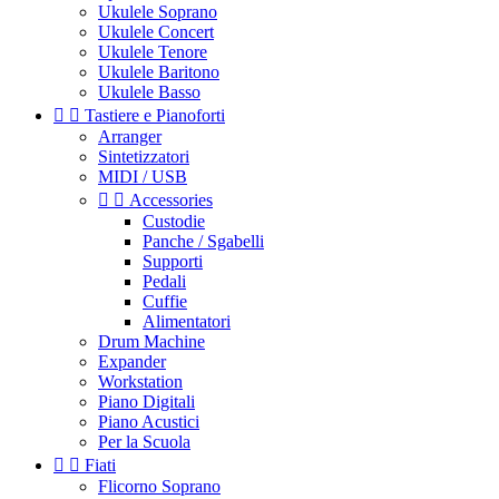
Ukulele Soprano
Ukulele Concert
Ukulele Tenore
Ukulele Baritono
Ukulele Basso


Tastiere e Pianoforti
Arranger
Sintetizzatori
MIDI / USB


Accessories
Custodie
Panche / Sgabelli
Supporti
Pedali
Cuffie
Alimentatori
Drum Machine
Expander
Workstation
Piano Digitali
Piano Acustici
Per la Scuola


Fiati
Flicorno Soprano