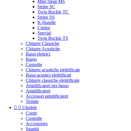
Mini Strap MS
Stripe SC
Twin Buckle TC
Stripe SS
K-Handle
Cintini
Special
Twin Buckle TS
Chitarre Classiche
Chitarre Acustiche
Bassi elettrici
Banjo
Custodie
Chitarre acustiche elettrificate
Bassi acustici elettrificati
Chitarre classiche elettrificate
Amplificatori per basso
Amplificatori
Accessori amplificatori
Testate


Ukulele
Corde
Custodie
Accessories
Spartiti