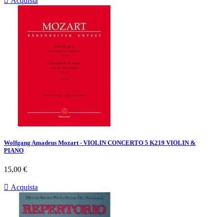

Acquista
Wolfgang Amadeus Mozart - VIOLIN CONCERTO 5 K219 VIOLIN &
PIANO
Prezzo
15,00 €

Acquista