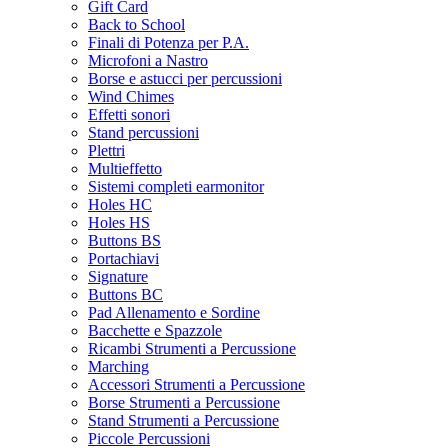
Gift Card
Back to School
Finali di Potenza per P.A.
Microfoni a Nastro
Borse e astucci per percussioni
Wind Chimes
Effetti sonori
Stand percussioni
Plettri
Multieffetto
Sistemi completi earmonitor
Holes HC
Holes HS
Buttons BS
Portachiavi
Signature
Buttons BC
Pad Allenamento e Sordine
Bacchette e Spazzole
Ricambi Strumenti a Percussione
Marching
Accessori Strumenti a Percussione
Borse Strumenti a Percussione
Stand Strumenti a Percussione
Piccole Percussioni