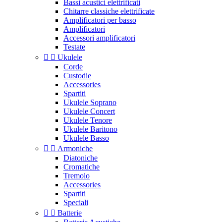
Bassi acustici elettrificati
Chitarre classiche elettrificate
Amplificatori per basso
Amplificatori
Accessori amplificatori
Testate


Ukulele
Corde
Custodie
Accessories
Spartiti
Ukulele Soprano
Ukulele Concert
Ukulele Tenore
Ukulele Baritono
Ukulele Basso


Armoniche
Diatoniche
Cromatiche
Tremolo
Accessories
Spartiti
Speciali


Batterie