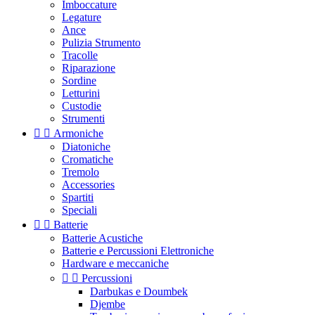
Imboccature
Legature
Ance
Pulizia Strumento
Tracolle
Riparazione
Sordine
Letturini
Custodie
Strumenti


Armoniche
Diatoniche
Cromatiche
Tremolo
Accessories
Spartiti
Speciali


Batterie
Batterie Acustiche
Batterie e Percussioni Elettroniche
Hardware e meccaniche


Percussioni
Darbukas e Doumbek
Djembe