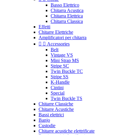
Basso Elettrico
Chitarra Acustica
Chitarra Elettrica
Chitarra Classica
Effetti
Chitarre Elettriche
Amplificatori per chitarra


Accessories
Belt
Vintage VS
Mini Strap MS
Stripe SC
Twin Buckle TC
Stripe SS
K-Handle
Cintini
Special
Twin Buckle TS
Chitarre Classiche
Chitarre Acustiche
Bassi elettrici
Banjo
Custodie
Chitarre acustiche elettrificate