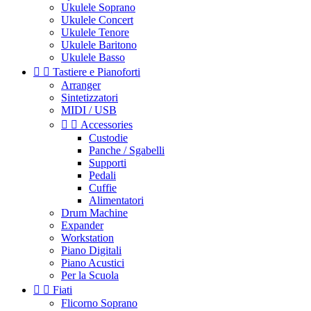
Ukulele Soprano
Ukulele Concert
Ukulele Tenore
Ukulele Baritono
Ukulele Basso


Tastiere e Pianoforti
Arranger
Sintetizzatori
MIDI / USB


Accessories
Custodie
Panche / Sgabelli
Supporti
Pedali
Cuffie
Alimentatori
Drum Machine
Expander
Workstation
Piano Digitali
Piano Acustici
Per la Scuola


Fiati
Flicorno Soprano