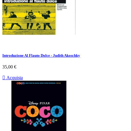
Introduzione Al Flauto Dolce - Judith Akoschky
Prezzo
35,00 €

Acquista