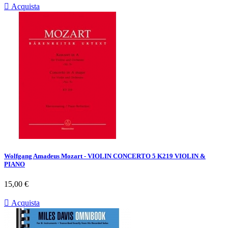

Acquista
Wolfgang Amadeus Mozart - VIOLIN CONCERTO 5 K219 VIOLIN &
PIANO
Prezzo
15,00 €

Acquista