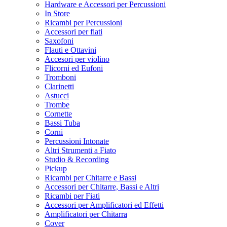
Hardware e Accessori per Percussioni
In Store
Ricambi per Percussioni
Accessori per fiati
Saxofoni
Flauti e Ottavini
Accesori per violino
Flicorni ed Eufoni
Tromboni
Clarinetti
Astucci
Trombe
Cornette
Bassi Tuba
Corni
Percussioni Intonate
Altri Strumenti a Fiato
Studio & Recording
Pickup
Ricambi per Chitarre e Bassi
Accessori per Chitarre, Bassi e Altri
Ricambi per Fiati
Accessori per Amplificatori ed Effetti
Amplificatori per Chitarra
Cover