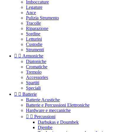
Imboccature
Legature
Ance
Pulizia Strumento
Tracolle
Riparazione
Sordine
Letturini
Custodie
Strumenti


Armoniche
Diatoniche
Cromatiche
Tremolo
Accessories
Spartiti
Speciali


Batterie
Batterie Acustiche
Batterie e Percussioni Elettroniche
Hardware e meccaniche


Percussioni
Darbukas e Doumbek
Djembe