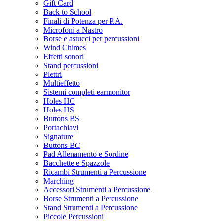
Gift Card
Back to School
Finali di Potenza per P.A.
Microfoni a Nastro
Borse e astucci per percussioni
Wind Chimes
Effetti sonori
Stand percussioni
Plettri
Multieffetto
Sistemi completi earmonitor
Holes HC
Holes HS
Buttons BS
Portachiavi
Signature
Buttons BC
Pad Allenamento e Sordine
Bacchette e Spazzole
Ricambi Strumenti a Percussione
Marching
Accessori Strumenti a Percussione
Borse Strumenti a Percussione
Stand Strumenti a Percussione
Piccole Percussioni