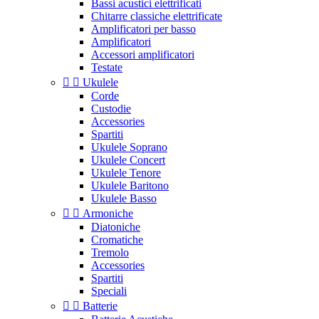
Bassi acustici elettrificati
Chitarre classiche elettrificate
Amplificatori per basso
Amplificatori
Accessori amplificatori
Testate


Ukulele
Corde
Custodie
Accessories
Spartiti
Ukulele Soprano
Ukulele Concert
Ukulele Tenore
Ukulele Baritono
Ukulele Basso


Armoniche
Diatoniche
Cromatiche
Tremolo
Accessories
Spartiti
Speciali


Batterie