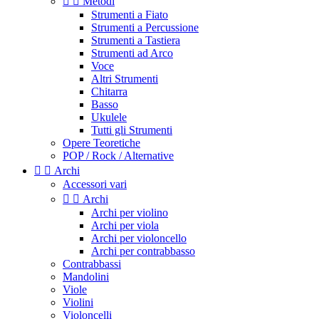


Metodi
Strumenti a Fiato
Strumenti a Percussione
Strumenti a Tastiera
Strumenti ad Arco
Voce
Altri Strumenti
Chitarra
Basso
Ukulele
Tutti gli Strumenti
Opere Teoretiche
POP / Rock / Alternative


Archi
Accessori vari


Archi
Archi per violino
Archi per viola
Archi per violoncello
Archi per contrabbasso
Contrabbassi
Mandolini
Viole
Violini
Violoncelli