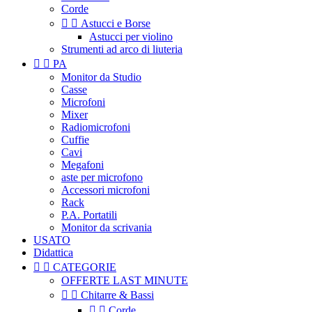
Corde


Astucci e Borse
Astucci per violino
Strumenti ad arco di liuteria


PA
Monitor da Studio
Casse
Microfoni
Mixer
Radiomicrofoni
Cuffie
Cavi
Megafoni
aste per microfono
Accessori microfoni
Rack
P.A. Portatili
Monitor da scrivania
USATO
Didattica


CATEGORIE
OFFERTE LAST MINUTE


Chitarre & Bassi


Corde