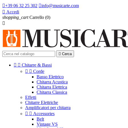

+39 06 32 25 302

info@musicarte.com

Accedi
shopping_cart
Carrello
(0)


Cerca


Chitarre & Bassi


Corde
Basso Elettrico
Chitarra Acustica
Chitarra Elettrica
Chitarra Classica
Effetti
Chitarre Elettriche
Amplificatori per chitarra


Accessories
Belt
Vintage VS