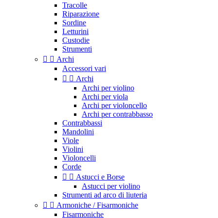
Tracolle
Riparazione
Sordine
Letturini
Custodie
Strumenti


Archi
Accessori vari


Archi
Archi per violino
Archi per viola
Archi per violoncello
Archi per contrabbasso
Contrabbassi
Mandolini
Viole
Violini
Violoncelli
Corde


Astucci e Borse
Astucci per violino
Strumenti ad arco di liuteria


Armoniche / Fisarmoniche
Fisarmoniche