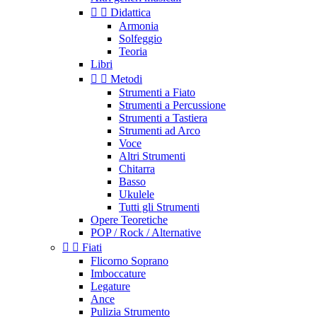


Didattica
Armonia
Solfeggio
Teoria
Libri


Metodi
Strumenti a Fiato
Strumenti a Percussione
Strumenti a Tastiera
Strumenti ad Arco
Voce
Altri Strumenti
Chitarra
Basso
Ukulele
Tutti gli Strumenti
Opere Teoretiche
POP / Rock / Alternative


Fiati
Flicorno Soprano
Imboccature
Legature
Ance
Pulizia Strumento