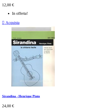
Prezzo
12,00 €
In offerta!

Acquista
Sirandina - Henrique Pinto
Prezzo
24,00 €