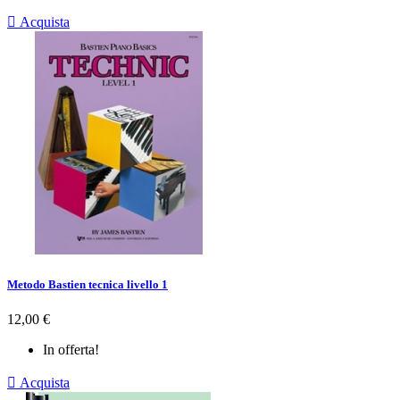

Acquista
Metodo Bastien tecnica livello 1
Prezzo
12,00 €
In offerta!

Acquista