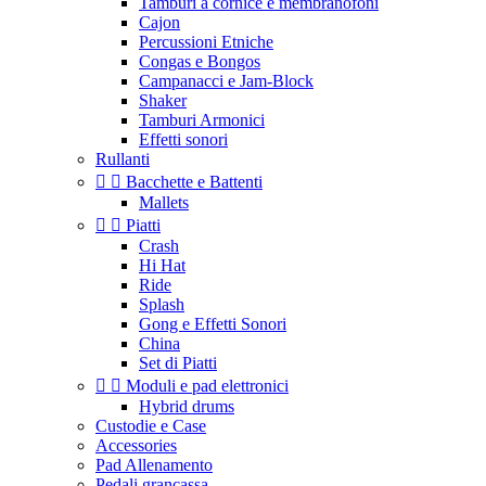
Tamburi a cornice e membranofoni
Cajon
Percussioni Etniche
Congas e Bongos
Campanacci e Jam-Block
Shaker
Tamburi Armonici
Effetti sonori
Rullanti


Bacchette e Battenti
Mallets


Piatti
Crash
Hi Hat
Ride
Splash
Gong e Effetti Sonori
China
Set di Piatti


Moduli e pad elettronici
Hybrid drums
Custodie e Case
Accessories
Pad Allenamento
Pedali grancassa