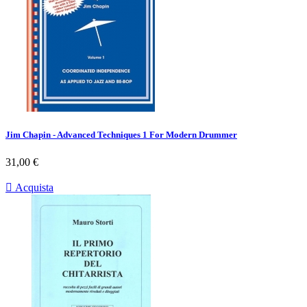
Jim Chapin - Advanced Techniques 1 For Modern Drummer
Prezzo
31,00 €

Acquista