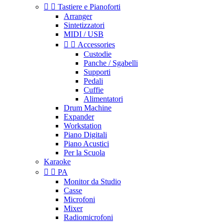


Tastiere e Pianoforti
Arranger
Sintetizzatori
MIDI / USB


Accessories
Custodie
Panche / Sgabelli
Supporti
Pedali
Cuffie
Alimentatori
Drum Machine
Expander
Workstation
Piano Digitali
Piano Acustici
Per la Scuola
Karaoke


PA
Monitor da Studio
Casse
Microfoni
Mixer
Radiomicrofoni