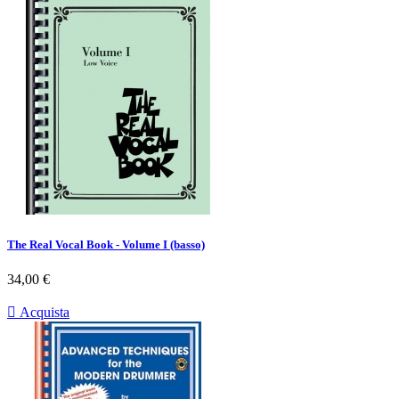
The Real Vocal Book - Volume I (basso)
Prezzo
34,00 €

Acquista