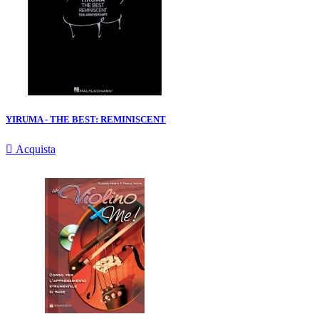
YIRUMA - THE BEST: REMINISCENT

Acquista