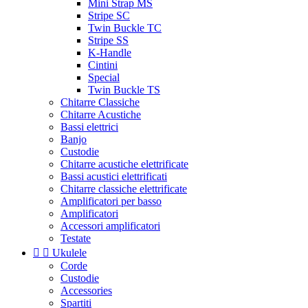
Mini Strap MS
Stripe SC
Twin Buckle TC
Stripe SS
K-Handle
Cintini
Special
Twin Buckle TS
Chitarre Classiche
Chitarre Acustiche
Bassi elettrici
Banjo
Custodie
Chitarre acustiche elettrificate
Bassi acustici elettrificati
Chitarre classiche elettrificate
Amplificatori per basso
Amplificatori
Accessori amplificatori
Testate


Ukulele
Corde
Custodie
Accessories
Spartiti