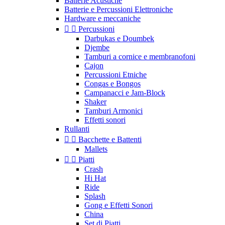
Batterie Acustiche
Batterie e Percussioni Elettroniche
Hardware e meccaniche


Percussioni
Darbukas e Doumbek
Djembe
Tamburi a cornice e membranofoni
Cajon
Percussioni Etniche
Congas e Bongos
Campanacci e Jam-Block
Shaker
Tamburi Armonici
Effetti sonori
Rullanti


Bacchette e Battenti
Mallets


Piatti
Crash
Hi Hat
Ride
Splash
Gong e Effetti Sonori
China
Set di Piatti