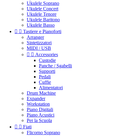
Ukulele Soprano
Ukulele Concert
Ukulele Tenore
Ukulele Baritono
Ukulele Basso


Tastiere e Pianoforti
Arranger
Sintetizzatori
MIDI / USB


Accessories
Custodie
Panche / Sgabelli
Supporti
Pedali
Cuffie
Alimentatori
Drum Machine
Expander
Workstation
Piano Digitali
Piano Acustici
Per la Scuola


Fiati
Flicorno Soprano