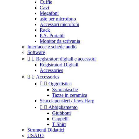
Cuffie
Cavi
Megafoni
aste per microfono
Accessori microfoni
Rack
P.A. Portatili
Monitor da scrivania
Interfacce e schede audio
Software


Registratori digitali e accessori
Registratori Digitali
Accessories


Accessories


Oggettistica
Svuotatasche
Tazze in ceramica
Scacciapensieri / Jews Harp


Abbigliamento
Giubbotti
Cappelli
T-Shirt
Strumenti Didattici
USATO