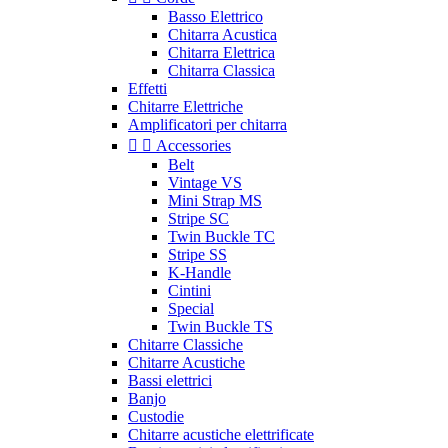
Basso Elettrico
Chitarra Acustica
Chitarra Elettrica
Chitarra Classica
Effetti
Chitarre Elettriche
Amplificatori per chitarra


Accessories
Belt
Vintage VS
Mini Strap MS
Stripe SC
Twin Buckle TC
Stripe SS
K-Handle
Cintini
Special
Twin Buckle TS
Chitarre Classiche
Chitarre Acustiche
Bassi elettrici
Banjo
Custodie
Chitarre acustiche elettrificate