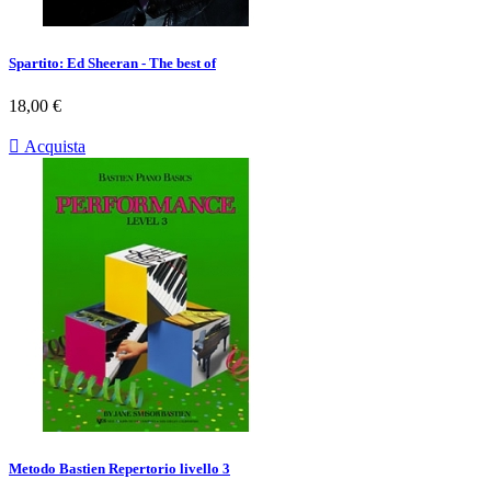
Spartito: Ed Sheeran - The best of
Prezzo
18,00 €

Acquista
Metodo Bastien Repertorio livello 3