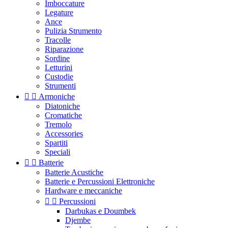
Imboccature
Legature
Ance
Pulizia Strumento
Tracolle
Riparazione
Sordine
Letturini
Custodie
Strumenti


Armoniche
Diatoniche
Cromatiche
Tremolo
Accessories
Spartiti
Speciali


Batterie
Batterie Acustiche
Batterie e Percussioni Elettroniche
Hardware e meccaniche


Percussioni
Darbukas e Doumbek
Djembe