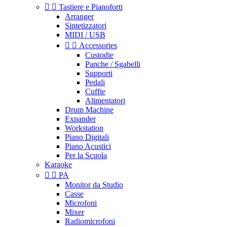


Tastiere e Pianoforti
Arranger
Sintetizzatori
MIDI / USB


Accessories
Custodie
Panche / Sgabelli
Supporti
Pedali
Cuffie
Alimentatori
Drum Machine
Expander
Workstation
Piano Digitali
Piano Acustici
Per la Scuola
Karaoke


PA
Monitor da Studio
Casse
Microfoni
Mixer
Radiomicrofoni