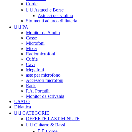
Corde


Astucci e Borse
Astucci per violino
Strumenti ad arco di liuteria


PA
Monitor da Studio
Casse
Microfoni
Mixer
Radiomicrofoni
Cuffie
Cavi
Megafoni
aste per microfono
Accessori microfoni
Rack
P.A. Portatili
Monitor da scrivania
USATO
Didattica


CATEGORIE
OFFERTE LAST MINUTE


Chitarre & Bassi


Corde