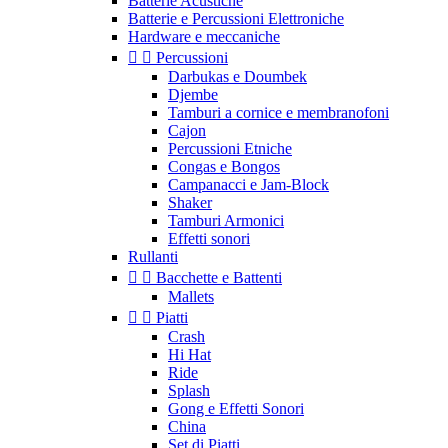
Batterie Acustiche
Batterie e Percussioni Elettroniche
Hardware e meccaniche


Percussioni
Darbukas e Doumbek
Djembe
Tamburi a cornice e membranofoni
Cajon
Percussioni Etniche
Congas e Bongos
Campanacci e Jam-Block
Shaker
Tamburi Armonici
Effetti sonori
Rullanti


Bacchette e Battenti
Mallets


Piatti
Crash
Hi Hat
Ride
Splash
Gong e Effetti Sonori
China
Set di Piatti