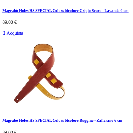
Magrabò Holes HS SPECIAL Colors bicolore Grigio Scuro - Lavanda 6 cm
Prezzo
89,00 €

Acquista
Magrabò Holes HS SPECIAL Colors bicolore Ruggine - Zafferano 6 cm
Prezzo
89,00 €