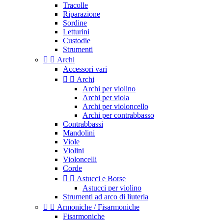
Tracolle
Riparazione
Sordine
Letturini
Custodie
Strumenti


Archi
Accessori vari


Archi
Archi per violino
Archi per viola
Archi per violoncello
Archi per contrabbasso
Contrabbassi
Mandolini
Viole
Violini
Violoncelli
Corde


Astucci e Borse
Astucci per violino
Strumenti ad arco di liuteria


Armoniche / Fisarmoniche
Fisarmoniche