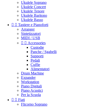
Ukulele Soprano
Ukulele Concert
Ukulele Tenore
Ukulele Baritono
Ukulele Basso


Tastiere e Pianoforti
Arranger
Sintetizzatori
MIDI / USB


Accessories
Custodie
Panche / Sgabelli
Supporti
Pedali
Cuffie
Alimentatori
Drum Machine
Expander
Workstation
Piano Digitali
Piano Acustici
Per la Scuola


Fiati
Flicorno Soprano