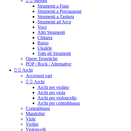


Metodi
Strumenti a Fiato
Strumenti a Percussione
Strumenti a Tastiera
Strumenti ad Arco
Voce
Altri Strumenti
Chitarra
Basso
Ukulele
Tutti gli Strumenti
Opere Teoretiche
POP / Rock / Alternative


Archi
Accessori vari


Archi
Archi per violino
Archi per viola
Archi per violoncello
Archi per contrabbasso
Contrabbassi
Mandolini
Viole
Violini
Violoncelli