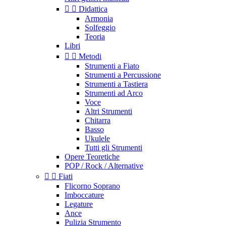


Didattica
Armonia
Solfeggio
Teoria
Libri


Metodi
Strumenti a Fiato
Strumenti a Percussione
Strumenti a Tastiera
Strumenti ad Arco
Voce
Altri Strumenti
Chitarra
Basso
Ukulele
Tutti gli Strumenti
Opere Teoretiche
POP / Rock / Alternative


Fiati
Flicorno Soprano
Imboccature
Legature
Ance
Pulizia Strumento