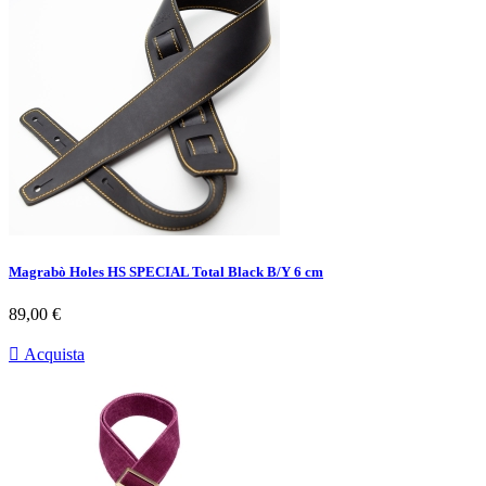
Magrabò Holes HS SPECIAL Total Black B/Y 6 cm
Prezzo
89,00 €

Acquista