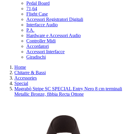
Pedal Board
71,64
Flight Case
Accessori Registratori Digitali
Interfacce Audio
P.A.
Hardware e Accessori Audio
Controller Midi
Accordatori
Accessori Interfacce
Giradischi
Home
Chitarre & Bassi
Accessories
Special
Magrabò Stripe SC SPECIAL Entry Nero 8 cm terminali
Metallic Bronze, fibbia Recta Ottone