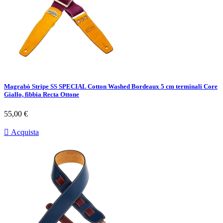
Magrabò Stripe SS SPECIAL Cotton Washed Bordeaux 5 cm terminali Core
Giallo, fibbia Recta Ottone
Prezzo
55,00 €

Acquista