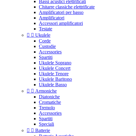
Bassi acustici elettrificati
Chitarre classiche elettrificate
Amplificatori per basso
Amplificatori
Accessori amplificatori
Testate


Ukulele
Corde
Custodie
Accessories
Spartiti
Ukulele Soprano
Ukulele Concert
Ukulele Tenore
Ukulele Baritono
Ukulele Basso


Armoniche
Diatoniche
Cromatiche
Tremolo
Accessories
Spartiti
Speciali


Batterie