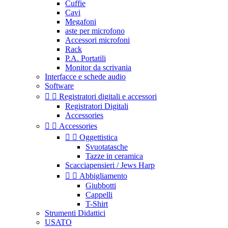
Cuffie
Cavi
Megafoni
aste per microfono
Accessori microfoni
Rack
P.A. Portatili
Monitor da scrivania
Interfacce e schede audio
Software


Registratori digitali e accessori
Registratori Digitali
Accessories


Accessories


Oggettistica
Svuotatasche
Tazze in ceramica
Scacciapensieri / Jews Harp


Abbigliamento
Giubbotti
Cappelli
T-Shirt
Strumenti Didattici
USATO