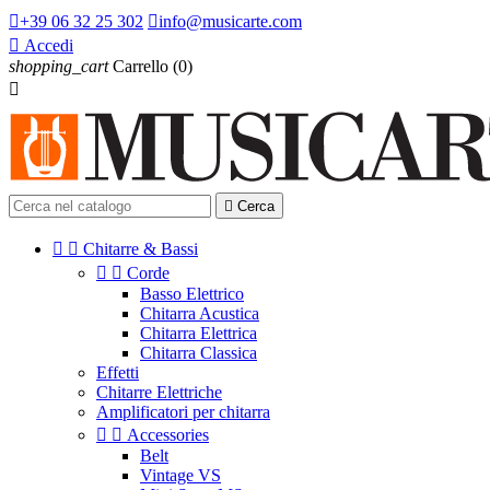

+39 06 32 25 302

info@musicarte.com

Accedi
shopping_cart
Carrello
(0)


Cerca


Chitarre & Bassi


Corde
Basso Elettrico
Chitarra Acustica
Chitarra Elettrica
Chitarra Classica
Effetti
Chitarre Elettriche
Amplificatori per chitarra


Accessories
Belt
Vintage VS