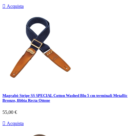

Acquista
Magrabò Stripe SS SPECIAL Cotton Washed Blu 5 cm terminali Metallic
Bronzo, fibbia Recta Ottone
Prezzo
55,00 €

Acquista