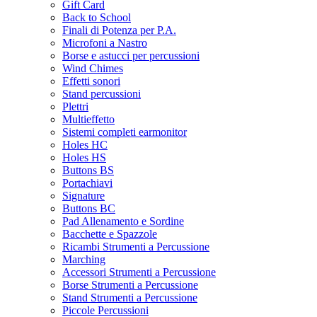
Gift Card
Back to School
Finali di Potenza per P.A.
Microfoni a Nastro
Borse e astucci per percussioni
Wind Chimes
Effetti sonori
Stand percussioni
Plettri
Multieffetto
Sistemi completi earmonitor
Holes HC
Holes HS
Buttons BS
Portachiavi
Signature
Buttons BC
Pad Allenamento e Sordine
Bacchette e Spazzole
Ricambi Strumenti a Percussione
Marching
Accessori Strumenti a Percussione
Borse Strumenti a Percussione
Stand Strumenti a Percussione
Piccole Percussioni