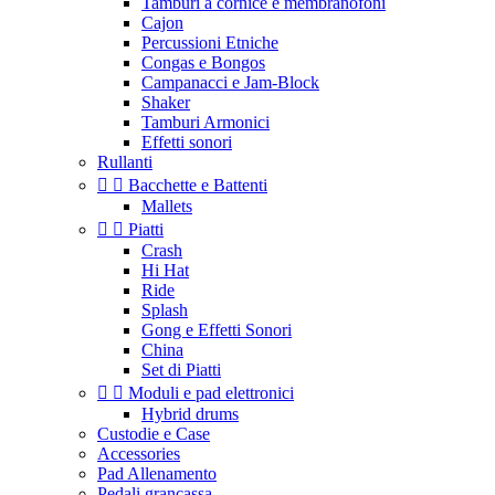
Tamburi a cornice e membranofoni
Cajon
Percussioni Etniche
Congas e Bongos
Campanacci e Jam-Block
Shaker
Tamburi Armonici
Effetti sonori
Rullanti


Bacchette e Battenti
Mallets


Piatti
Crash
Hi Hat
Ride
Splash
Gong e Effetti Sonori
China
Set di Piatti


Moduli e pad elettronici
Hybrid drums
Custodie e Case
Accessories
Pad Allenamento
Pedali grancassa