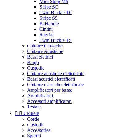
Mini Strap MS
Stripe SC
Twin Buckle TC
Stripe SS
K-Handle
Cintini
Special
Twin Buckle TS
Chitarre Classiche
Chitarre Acustiche
Bassi elettrici
Banjo
Custodie
Chitarre acustiche elettrificate
Bassi acustici elettrificati
Chitarre classiche elettrificate
Amplificatori per basso
Amplificatori
Accessori amplificatori
Testate


Ukulele
Corde
Custodie
Accessories
Spartiti