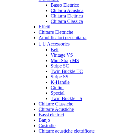
Basso Elettrico
Chitarra Acustica
Chitarra Elettrica
Chitarra Classica
Effetti
Chitarre Elettriche
Amplificatori per chitarra


Accessories
Belt
Vintage VS
Mini Strap MS
Stripe SC
Twin Buckle TC
Stripe SS
K-Handle
Cintini
Special
Twin Buckle TS
Chitarre Classiche
Chitarre Acustiche
Bassi elettrici
Banjo
Custodie
Chitarre acustiche elettrificate