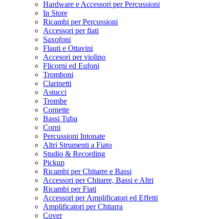
Hardware e Accessori per Percussioni
In Store
Ricambi per Percussioni
Accessori per fiati
Saxofoni
Flauti e Ottavini
Accesori per violino
Flicorni ed Eufoni
Tromboni
Clarinetti
Astucci
Trombe
Cornette
Bassi Tuba
Corni
Percussioni Intonate
Altri Strumenti a Fiato
Studio & Recording
Pickup
Ricambi per Chitarre e Bassi
Accessori per Chitarre, Bassi e Altri
Ricambi per Fiati
Accessori per Amplificatori ed Effetti
Amplificatori per Chitarra
Cover