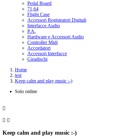
Pedal Board
71,64
Flight Case
Accessori Registratori Digitali
Interfacce Audio
P.A.
Hardware e Accessori Audio
Controller Midi
Accordatori
Accessori Interfacce
Giradischi
Home
test
Keep calm and play music :-)
Solo online



Keep calm and play music :-)