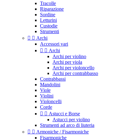
Tracolle
Riparazione
Sordine
Letturini
Custodie
Strumenti


Archi
Accessori vari


Archi
Archi per violino
Archi per viola
Archi per violoncello
Archi per contrabbasso
Contrabbassi
Mandolini
Viole
Violini
Violoncelli
Corde


Astucci e Borse
Astucci per violino
Strumenti ad arco di liuteria


Armoniche / Fisarmoniche
Fisarmoniche