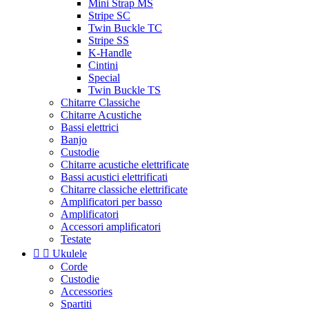
Mini Strap MS
Stripe SC
Twin Buckle TC
Stripe SS
K-Handle
Cintini
Special
Twin Buckle TS
Chitarre Classiche
Chitarre Acustiche
Bassi elettrici
Banjo
Custodie
Chitarre acustiche elettrificate
Bassi acustici elettrificati
Chitarre classiche elettrificate
Amplificatori per basso
Amplificatori
Accessori amplificatori
Testate


Ukulele
Corde
Custodie
Accessories
Spartiti