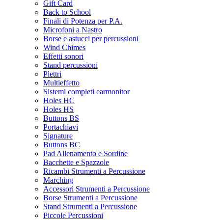
Gift Card
Back to School
Finali di Potenza per P.A.
Microfoni a Nastro
Borse e astucci per percussioni
Wind Chimes
Effetti sonori
Stand percussioni
Plettri
Multieffetto
Sistemi completi earmonitor
Holes HC
Holes HS
Buttons BS
Portachiavi
Signature
Buttons BC
Pad Allenamento e Sordine
Bacchette e Spazzole
Ricambi Strumenti a Percussione
Marching
Accessori Strumenti a Percussione
Borse Strumenti a Percussione
Stand Strumenti a Percussione
Piccole Percussioni