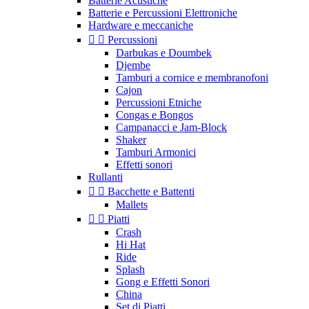
Batterie Acustiche
Batterie e Percussioni Elettroniche
Hardware e meccaniche


Percussioni
Darbukas e Doumbek
Djembe
Tamburi a cornice e membranofoni
Cajon
Percussioni Etniche
Congas e Bongos
Campanacci e Jam-Block
Shaker
Tamburi Armonici
Effetti sonori
Rullanti


Bacchette e Battenti
Mallets


Piatti
Crash
Hi Hat
Ride
Splash
Gong e Effetti Sonori
China
Set di Piatti