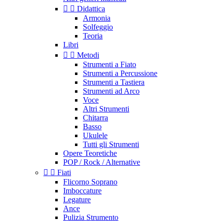


Didattica
Armonia
Solfeggio
Teoria
Libri


Metodi
Strumenti a Fiato
Strumenti a Percussione
Strumenti a Tastiera
Strumenti ad Arco
Voce
Altri Strumenti
Chitarra
Basso
Ukulele
Tutti gli Strumenti
Opere Teoretiche
POP / Rock / Alternative


Fiati
Flicorno Soprano
Imboccature
Legature
Ance
Pulizia Strumento