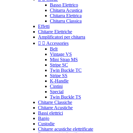
Basso Elettrico
Chitarra Acustica
Chitarra Elettrica
Chitarra Classica
Effetti
Chitarre Elettriche
Amplificatori per chitarra


Accessories
Belt
Vintage VS
Mini Strap MS
Stripe SC
Twin Buckle TC
Stripe SS
K-Handle
Cintini
Special
Twin Buckle TS
Chitarre Classiche
Chitarre Acustiche
Bassi elettrici
Banjo
Custodie
Chitarre acustiche elettrificate