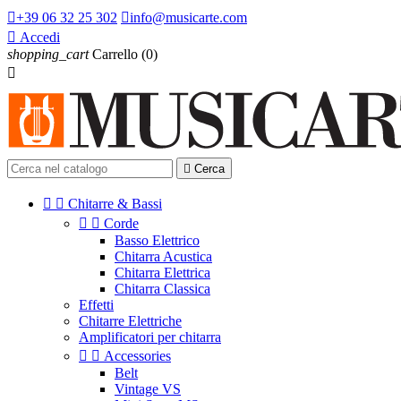

+39 06 32 25 302

info@musicarte.com

Accedi
shopping_cart
Carrello
(0)


Cerca


Chitarre & Bassi


Corde
Basso Elettrico
Chitarra Acustica
Chitarra Elettrica
Chitarra Classica
Effetti
Chitarre Elettriche
Amplificatori per chitarra


Accessories
Belt
Vintage VS