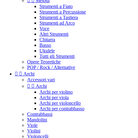


Metodi
Strumenti a Fiato
Strumenti a Percussione
Strumenti a Tastiera
Strumenti ad Arco
Voce
Altri Strumenti
Chitarra
Basso
Ukulele
Tutti gli Strumenti
Opere Teoretiche
POP / Rock / Alternative


Archi
Accessori vari


Archi
Archi per violino
Archi per viola
Archi per violoncello
Archi per contrabbasso
Contrabbassi
Mandolini
Viole
Violini
Violoncelli