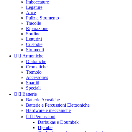
Imboccature
Legature
Ance
Pulizia Strumento
Tracolle
Riparazione
Sordine
Letturini
Custodie
Strumenti


Armoniche
Diatoniche
Cromatiche
Tremolo
Accessories
Spartiti
Speciali


Batterie
Batterie Acustiche
Batterie e Percussioni Elettroniche
Hardware e meccaniche


Percussioni
Darbukas e Doumbek
Djembe