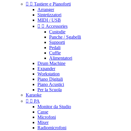


Tastiere e Pianoforti
Arranger
Sintetizzatori
MIDI / USB


Accessories
Custodie
Panche / Sgabelli
Supporti
Pedali
Cuffie
Alimentatori
Drum Machine
Expander
Workstation
Piano Digitali
Piano Acustici
Per la Scuola
Karaoke


PA
Monitor da Studio
Casse
Microfoni
Mixer
Radiomicrofoni