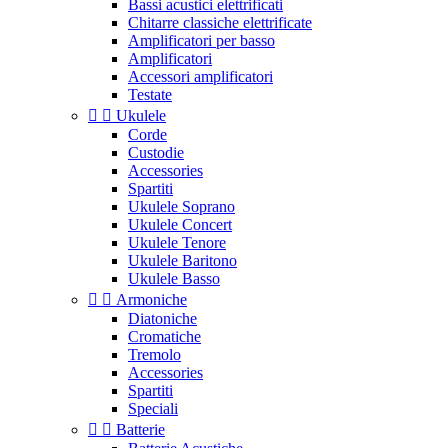
Bassi acustici elettrificati
Chitarre classiche elettrificate
Amplificatori per basso
Amplificatori
Accessori amplificatori
Testate


Ukulele
Corde
Custodie
Accessories
Spartiti
Ukulele Soprano
Ukulele Concert
Ukulele Tenore
Ukulele Baritono
Ukulele Basso


Armoniche
Diatoniche
Cromatiche
Tremolo
Accessories
Spartiti
Speciali


Batterie