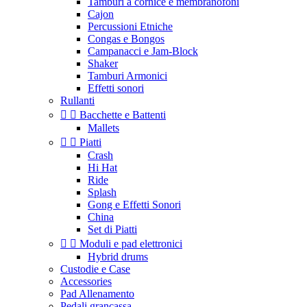
Tamburi a cornice e membranofoni
Cajon
Percussioni Etniche
Congas e Bongos
Campanacci e Jam-Block
Shaker
Tamburi Armonici
Effetti sonori
Rullanti


Bacchette e Battenti
Mallets


Piatti
Crash
Hi Hat
Ride
Splash
Gong e Effetti Sonori
China
Set di Piatti


Moduli e pad elettronici
Hybrid drums
Custodie e Case
Accessories
Pad Allenamento
Pedali grancassa