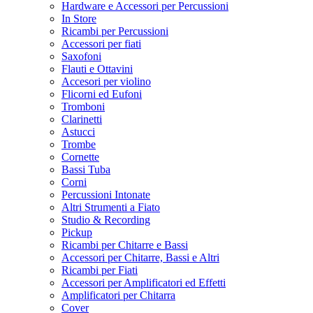
Hardware e Accessori per Percussioni
In Store
Ricambi per Percussioni
Accessori per fiati
Saxofoni
Flauti e Ottavini
Accesori per violino
Flicorni ed Eufoni
Tromboni
Clarinetti
Astucci
Trombe
Cornette
Bassi Tuba
Corni
Percussioni Intonate
Altri Strumenti a Fiato
Studio & Recording
Pickup
Ricambi per Chitarre e Bassi
Accessori per Chitarre, Bassi e Altri
Ricambi per Fiati
Accessori per Amplificatori ed Effetti
Amplificatori per Chitarra
Cover