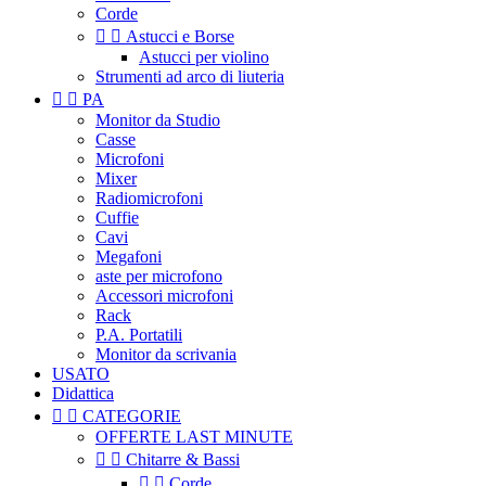
Corde


Astucci e Borse
Astucci per violino
Strumenti ad arco di liuteria


PA
Monitor da Studio
Casse
Microfoni
Mixer
Radiomicrofoni
Cuffie
Cavi
Megafoni
aste per microfono
Accessori microfoni
Rack
P.A. Portatili
Monitor da scrivania
USATO
Didattica


CATEGORIE
OFFERTE LAST MINUTE


Chitarre & Bassi


Corde