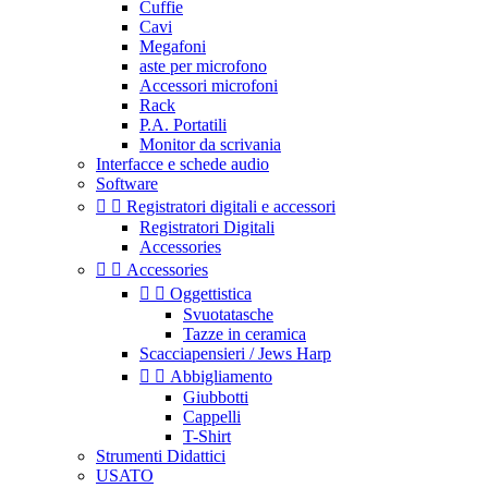
Cuffie
Cavi
Megafoni
aste per microfono
Accessori microfoni
Rack
P.A. Portatili
Monitor da scrivania
Interfacce e schede audio
Software


Registratori digitali e accessori
Registratori Digitali
Accessories


Accessories


Oggettistica
Svuotatasche
Tazze in ceramica
Scacciapensieri / Jews Harp


Abbigliamento
Giubbotti
Cappelli
T-Shirt
Strumenti Didattici
USATO