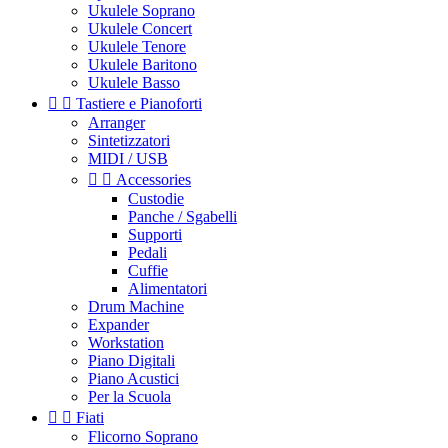
Ukulele Soprano
Ukulele Concert
Ukulele Tenore
Ukulele Baritono
Ukulele Basso


Tastiere e Pianoforti
Arranger
Sintetizzatori
MIDI / USB


Accessories
Custodie
Panche / Sgabelli
Supporti
Pedali
Cuffie
Alimentatori
Drum Machine
Expander
Workstation
Piano Digitali
Piano Acustici
Per la Scuola


Fiati
Flicorno Soprano