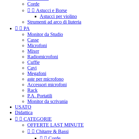
Corde


Astucci e Borse
Astucci per violino
Strumenti ad arco di liuteria


PA
Monitor da Studio
Casse
Microfoni
Mixer
Radiomicrofoni
Cuffie
Cavi
Megafoni
aste per microfono
Accessori microfoni
Rack
P.A. Portatili
Monitor da scrivania
USATO
Didattica


CATEGORIE
OFFERTE LAST MINUTE


Chitarre & Bassi


Corde