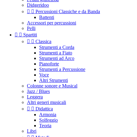
Didgeridoo


Percussioni Classiche e da Banda
Battenti
Accessori per percussioni
Pelli


Spartiti


Classica
Strumenti a Corda
Strumenti a Fiato
Strumenti ad Arco
Pianoforte
Strumenti a Percussione
Voce
Altri Strumenti
Colonne sonore e Musical
Jazz / Blues
Leggera
Altri generi musicali


Didattica
Armonia
Solfeggio
Teoria
Libri