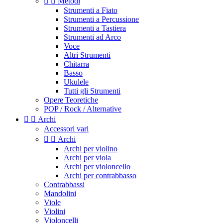


Metodi
Strumenti a Fiato
Strumenti a Percussione
Strumenti a Tastiera
Strumenti ad Arco
Voce
Altri Strumenti
Chitarra
Basso
Ukulele
Tutti gli Strumenti
Opere Teoretiche
POP / Rock / Alternative


Archi
Accessori vari


Archi
Archi per violino
Archi per viola
Archi per violoncello
Archi per contrabbasso
Contrabbassi
Mandolini
Viole
Violini
Violoncelli