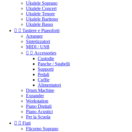
Ukulele Soprano
Ukulele Concert
Ukulele Tenore
Ukulele Baritono
Ukulele Basso


Tastiere e Pianoforti
Arranger
Sintetizzatori
MIDI / USB


Accessories
Custodie
Panche / Sgabelli
Supporti
Pedali
Cuffie
Alimentatori
Drum Machine
Expander
Workstation
Piano Digitali
Piano Acustici
Per la Scuola


Fiati
Flicorno Soprano