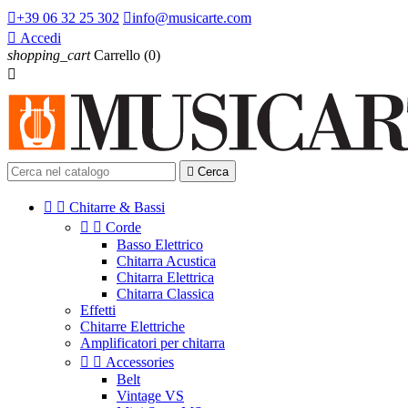

+39 06 32 25 302

info@musicarte.com

Accedi
shopping_cart
Carrello
(0)


Cerca


Chitarre & Bassi


Corde
Basso Elettrico
Chitarra Acustica
Chitarra Elettrica
Chitarra Classica
Effetti
Chitarre Elettriche
Amplificatori per chitarra


Accessories
Belt
Vintage VS