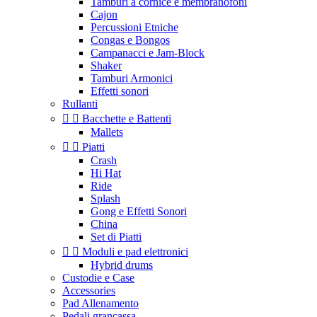
Tamburi a cornice e membranofoni
Cajon
Percussioni Etniche
Congas e Bongos
Campanacci e Jam-Block
Shaker
Tamburi Armonici
Effetti sonori
Rullanti


Bacchette e Battenti
Mallets


Piatti
Crash
Hi Hat
Ride
Splash
Gong e Effetti Sonori
China
Set di Piatti


Moduli e pad elettronici
Hybrid drums
Custodie e Case
Accessories
Pad Allenamento
Pedali grancassa