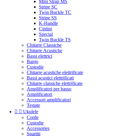
Mini Strap MS
Stripe SC
Twin Buckle TC
Stripe SS
K-Handle
Cintini
Special
Twin Buckle TS
Chitarre Classiche
Chitarre Acustiche
Bassi elettrici
Banjo
Custodie
Chitarre acustiche elettrificate
Bassi acustici elettrificati
Chitarre classiche elettrificate
Amplificatori per basso
Amplificatori
Accessori amplificatori
Testate


Ukulele
Corde
Custodie
Accessories
Spartiti