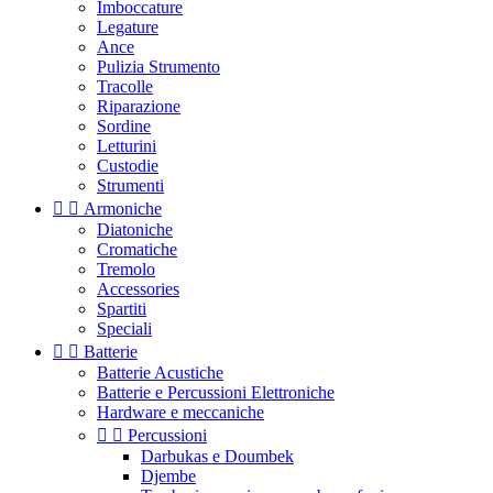
Imboccature
Legature
Ance
Pulizia Strumento
Tracolle
Riparazione
Sordine
Letturini
Custodie
Strumenti


Armoniche
Diatoniche
Cromatiche
Tremolo
Accessories
Spartiti
Speciali


Batterie
Batterie Acustiche
Batterie e Percussioni Elettroniche
Hardware e meccaniche


Percussioni
Darbukas e Doumbek
Djembe