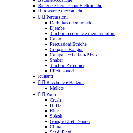
Batterie Acustiche
Batterie e Percussioni Elettroniche
Hardware e meccaniche


Percussioni
Darbukas e Doumbek
Djembe
Tamburi a cornice e membranofoni
Cajon
Percussioni Etniche
Congas e Bongos
Campanacci e Jam-Block
Shaker
Tamburi Armonici
Effetti sonori
Rullanti


Bacchette e Battenti
Mallets


Piatti
Crash
Hi Hat
Ride
Splash
Gong e Effetti Sonori
China
Set di Piatti