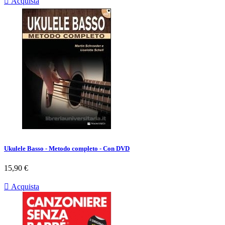

Acquista
Ukulele Basso - Metodo completo - Con DVD
Prezzo
15,90 €

Acquista