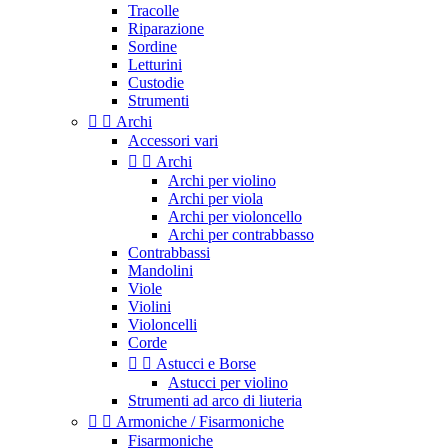
Tracolle
Riparazione
Sordine
Letturini
Custodie
Strumenti


Archi
Accessori vari


Archi
Archi per violino
Archi per viola
Archi per violoncello
Archi per contrabbasso
Contrabbassi
Mandolini
Viole
Violini
Violoncelli
Corde


Astucci e Borse
Astucci per violino
Strumenti ad arco di liuteria


Armoniche / Fisarmoniche
Fisarmoniche