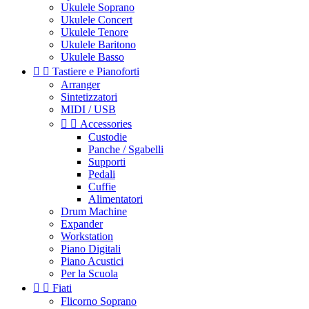
Ukulele Soprano
Ukulele Concert
Ukulele Tenore
Ukulele Baritono
Ukulele Basso


Tastiere e Pianoforti
Arranger
Sintetizzatori
MIDI / USB


Accessories
Custodie
Panche / Sgabelli
Supporti
Pedali
Cuffie
Alimentatori
Drum Machine
Expander
Workstation
Piano Digitali
Piano Acustici
Per la Scuola


Fiati
Flicorno Soprano