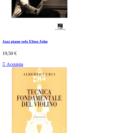
Jazz piano solo Elton John
Prezzo
19,50 €

Acquista