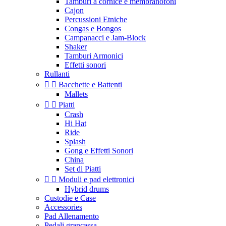
Tamburi a cornice e membranofoni
Cajon
Percussioni Etniche
Congas e Bongos
Campanacci e Jam-Block
Shaker
Tamburi Armonici
Effetti sonori
Rullanti


Bacchette e Battenti
Mallets


Piatti
Crash
Hi Hat
Ride
Splash
Gong e Effetti Sonori
China
Set di Piatti


Moduli e pad elettronici
Hybrid drums
Custodie e Case
Accessories
Pad Allenamento
Pedali grancassa