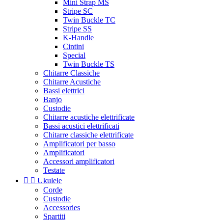
Mini Strap MS
Stripe SC
Twin Buckle TC
Stripe SS
K-Handle
Cintini
Special
Twin Buckle TS
Chitarre Classiche
Chitarre Acustiche
Bassi elettrici
Banjo
Custodie
Chitarre acustiche elettrificate
Bassi acustici elettrificati
Chitarre classiche elettrificate
Amplificatori per basso
Amplificatori
Accessori amplificatori
Testate


Ukulele
Corde
Custodie
Accessories
Spartiti