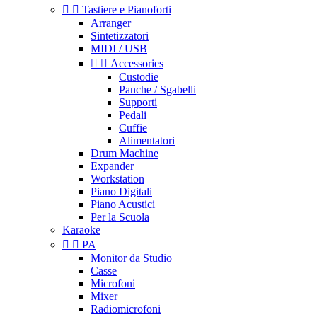


Tastiere e Pianoforti
Arranger
Sintetizzatori
MIDI / USB


Accessories
Custodie
Panche / Sgabelli
Supporti
Pedali
Cuffie
Alimentatori
Drum Machine
Expander
Workstation
Piano Digitali
Piano Acustici
Per la Scuola
Karaoke


PA
Monitor da Studio
Casse
Microfoni
Mixer
Radiomicrofoni