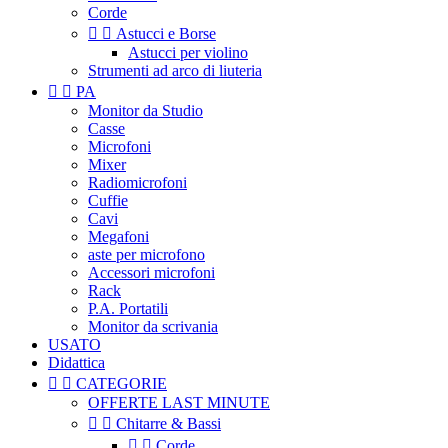
Corde


Astucci e Borse
Astucci per violino
Strumenti ad arco di liuteria


PA
Monitor da Studio
Casse
Microfoni
Mixer
Radiomicrofoni
Cuffie
Cavi
Megafoni
aste per microfono
Accessori microfoni
Rack
P.A. Portatili
Monitor da scrivania
USATO
Didattica


CATEGORIE
OFFERTE LAST MINUTE


Chitarre & Bassi


Corde