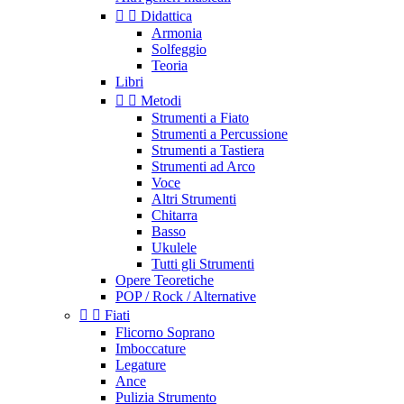


Didattica
Armonia
Solfeggio
Teoria
Libri


Metodi
Strumenti a Fiato
Strumenti a Percussione
Strumenti a Tastiera
Strumenti ad Arco
Voce
Altri Strumenti
Chitarra
Basso
Ukulele
Tutti gli Strumenti
Opere Teoretiche
POP / Rock / Alternative


Fiati
Flicorno Soprano
Imboccature
Legature
Ance
Pulizia Strumento