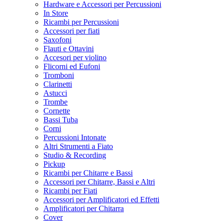
Hardware e Accessori per Percussioni
In Store
Ricambi per Percussioni
Accessori per fiati
Saxofoni
Flauti e Ottavini
Accesori per violino
Flicorni ed Eufoni
Tromboni
Clarinetti
Astucci
Trombe
Cornette
Bassi Tuba
Corni
Percussioni Intonate
Altri Strumenti a Fiato
Studio & Recording
Pickup
Ricambi per Chitarre e Bassi
Accessori per Chitarre, Bassi e Altri
Ricambi per Fiati
Accessori per Amplificatori ed Effetti
Amplificatori per Chitarra
Cover