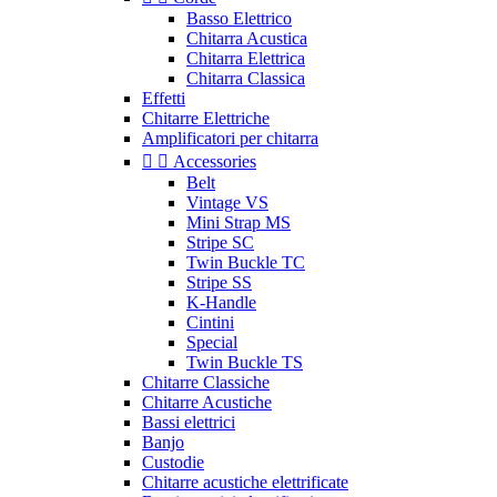
Basso Elettrico
Chitarra Acustica
Chitarra Elettrica
Chitarra Classica
Effetti
Chitarre Elettriche
Amplificatori per chitarra


Accessories
Belt
Vintage VS
Mini Strap MS
Stripe SC
Twin Buckle TC
Stripe SS
K-Handle
Cintini
Special
Twin Buckle TS
Chitarre Classiche
Chitarre Acustiche
Bassi elettrici
Banjo
Custodie
Chitarre acustiche elettrificate