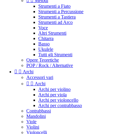


Metodi
Strumenti a Fiato
Strumenti a Percussione
Strumenti a Tastiera
Strumenti ad Arco
Voce
Altri Strumenti
Chitarra
Basso
Ukulele
Tutti gli Strumenti
Opere Teoretiche
POP / Rock / Alternative


Archi
Accessori vari


Archi
Archi per violino
Archi per viola
Archi per violoncello
Archi per contrabbasso
Contrabbassi
Mandolini
Viole
Violini
Violoncelli