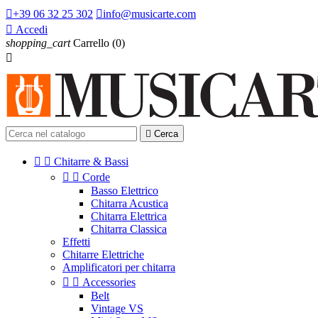

+39 06 32 25 302

info@musicarte.com

Accedi
shopping_cart
Carrello
(0)


Cerca


Chitarre & Bassi


Corde
Basso Elettrico
Chitarra Acustica
Chitarra Elettrica
Chitarra Classica
Effetti
Chitarre Elettriche
Amplificatori per chitarra


Accessories
Belt
Vintage VS