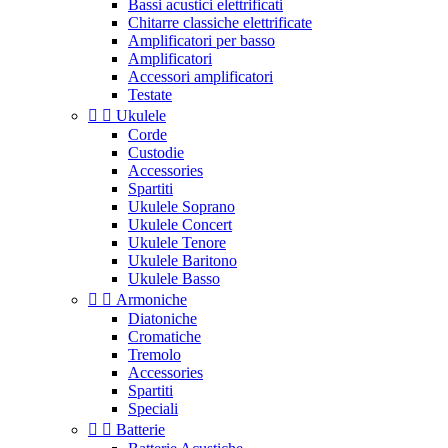
Bassi acustici elettrificati
Chitarre classiche elettrificate
Amplificatori per basso
Amplificatori
Accessori amplificatori
Testate


Ukulele
Corde
Custodie
Accessories
Spartiti
Ukulele Soprano
Ukulele Concert
Ukulele Tenore
Ukulele Baritono
Ukulele Basso


Armoniche
Diatoniche
Cromatiche
Tremolo
Accessories
Spartiti
Speciali


Batterie