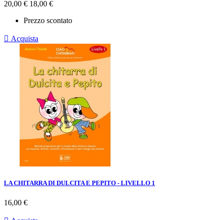
Prezzo
Prezzo
20,00 €
18,00 €
base
Prezzo scontato

Acquista
LA CHITARRA DI DULCITA E PEPITO - LIVELLO 1
Prezzo
16,00 €