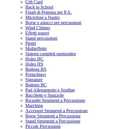
Gift Card
Back to School
Finali di Potenza per P.A.
Microfoni a Nastro
Borse e astucci per percussioni
Wind Chimes
Effetti sonori
Stand percussioni
Plettri
Multieffetto
Sistemi completi earmonitor
Holes HC
Holes HS
Buttons BS
Portachiavi
Signature
Buttons BC
Pad Allenamento e Sordine
Bacchette e Spazzole
Ricambi Strumenti a Percussione
Marching
Accessori Strumenti a Percussione
Borse Strumenti a Percussione
Stand Strumenti a Percussione
Piccole Percussioni