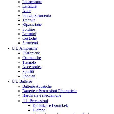
Imboccature
Legature
Ance
Pulizia Strumento
Tracolle
Riparazione
Sordine
Letturini
Custodie
Strumenti


Armoniche
Diatoniche
Cromatiche
Tremolo
Accessories
Spartiti
Speciali


Batterie
Batterie Acustiche
Batterie e Percussioni Elettroniche
Hardware e meccaniche


Percussioni
Darbukas e Doumbek
Djembe