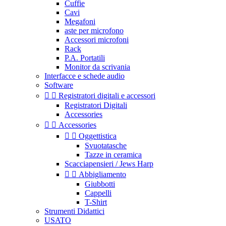
Cuffie
Cavi
Megafoni
aste per microfono
Accessori microfoni
Rack
P.A. Portatili
Monitor da scrivania
Interfacce e schede audio
Software


Registratori digitali e accessori
Registratori Digitali
Accessories


Accessories


Oggettistica
Svuotatasche
Tazze in ceramica
Scacciapensieri / Jews Harp


Abbigliamento
Giubbotti
Cappelli
T-Shirt
Strumenti Didattici
USATO